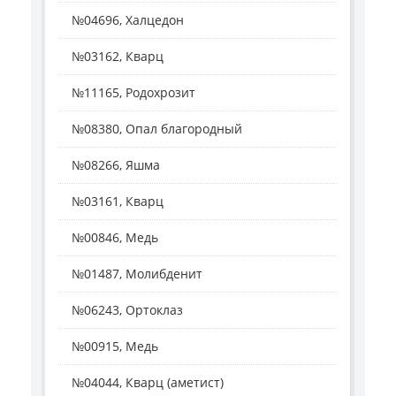
№04696, Халцедон
№03162, Кварц
№11165, Родохрозит
№08380, Опал благородный
№08266, Яшма
№03161, Кварц
№00846, Медь
№01487, Молибденит
№06243, Ортоклаз
№00915, Медь
№04044, Кварц (аметист)