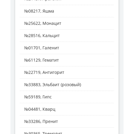
№08217, Яшма
№25622, Монацит
№28516, Кальцит
№01701, Галенит
№61129, Гематит
№22719, Антигорит
№33883, Эльбаит (розовый)
№59189, Гипс
№04481, Кварц
№33286, Пренит
№30365, Тремолит