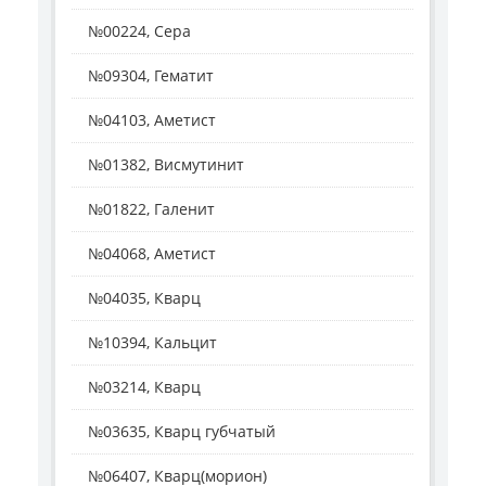
№00224, Сера
№09304, Гематит
№04103, Аметист
№01382, Висмутинит
№01822, Галенит
№04068, Аметист
№04035, Кварц
№10394, Кальцит
№03214, Кварц
№03635, Кварц губчатый
№06407, Кварц(морион)