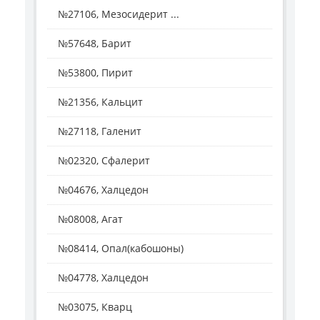
№27106, Мезосидерит ...
№57648, Барит
№53800, Пирит
№21356, Кальцит
№27118, Галенит
№02320, Сфалерит
№04676, Халцедон
№08008, Агат
№08414, Опал(кабошоны)
№04778, Халцедон
№03075, Кварц