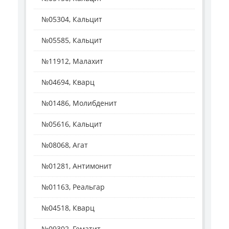
№05304, Кальцит
№05585, Кальцит
№11912, Малахит
№04694, Кварц
№01486, Молибденит
№05616, Кальцит
№08068, Агат
№01281, Антимонит
№01163, Реальгар
№04518, Кварц
№09302, Гематит