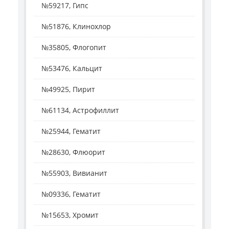
№59217, Гипс
№51876, Клинохлор
№35805, Флогопит
№53476, Кальцит
№49925, Пирит
№61134, Астрофиллит
№25944, Гематит
№28630, Флюорит
№55903, Вивианит
№09336, Гематит
№15653, Хромит