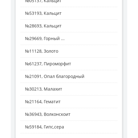
№05137, Кальцит
№53193, Кальцит
№28693, Кальцит
№29669, Горный ...
№11128, Золото
№61237, Пироморфит
№21091, Опал благородный
№30213, Малахит
№21164, Гематит
№36943, Волконскоит
№59184, Гипс,сера