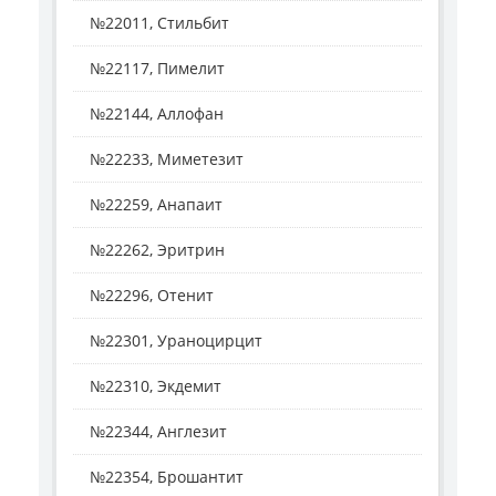
№22011, Стильбит
№22117, Пимелит
№22144, Аллофан
№22233, Миметезит
№22259, Анапаит
№22262, Эритрин
№22296, Отенит
№22301, Ураноцирцит
№22310, Экдемит
№22344, Англезит
№22354, Брошантит