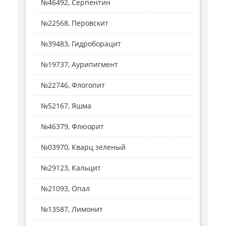
№46492, Серпентин
№22568, Перовскит
№39483, Гидроборацит
№19737, Аурипигмент
№22746, Флогопит
№52167, Яшма
№46379, Флюорит
№03970, Кварц зеленый
№29123, Кальцит
№21093, Опал
№13587, Лимонит