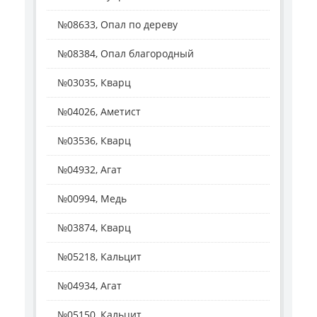
№08633, Опал по дереву
№08384, Опал благородный
№03035, Кварц
№04026, Аметист
№03536, Кварц
№04932, Агат
№00994, Медь
№03874, Кварц
№05218, Кальцит
№04934, Агат
№05150, Кальцит