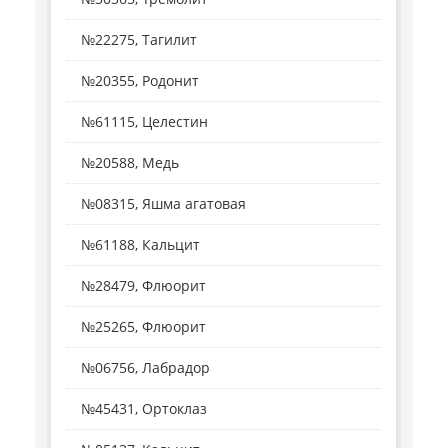
№22275, Тагилит
№20355, Родонит
№61115, Целестин
№20588, Медь
№08315, Яшма агатовая
№61188, Кальцит
№28479, Флюорит
№25265, Флюорит
№06756, Лабрадор
№45431, Ортоклаз