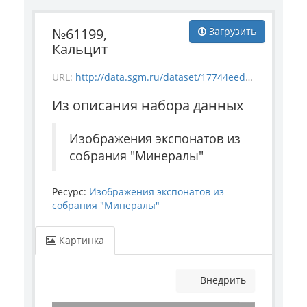
№61199,
Загрузить
Кальцит
URL:
http://data.sgm.ru/dataset/17744eed-27fa-4a9a-bc72-4e657fa570af/resource/fce49059-4530-47a1-b5ee-72b0e44cc78b/download/mineral_61199.jpg
Из описания набора данных
Изображения экспонатов из
собрания "Минералы"
Ресурс:
Изображения экспонатов из
собрания "Минералы"
Картинка
Внедрить