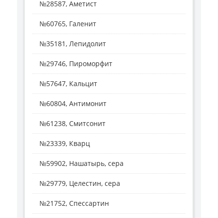
№28587, Аметист
№60765, Галенит
№35181, Лепидолит
№29746, Пироморфит
№57647, Кальцит
№60804, Антимонит
№61238, Смитсонит
№23339, Кварц
№59902, Нашатырь, сера
№29779, Целестин, сера
№21752, Спессартин