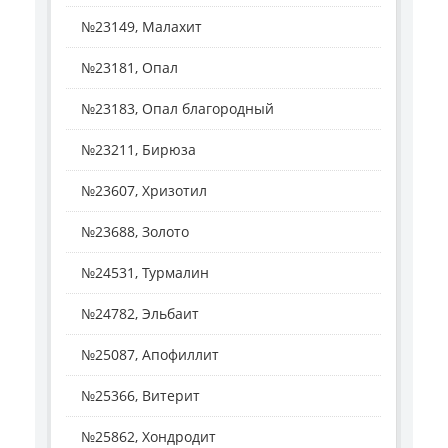
№23149, Малахит
№23181, Опал
№23183, Опал благородный
№23211, Бирюза
№23607, Хризотил
№23688, Золото
№24531, Турмалин
№24782, Эльбаит
№25087, Апофиллит
№25366, Витерит
№25862, Хондродит