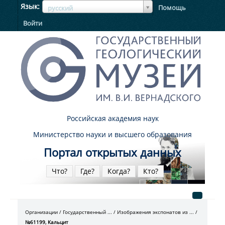
ЯзыкЯзык
Язык
Помощь
русский
Войти
Российская академия наук
Министерство науки и высшего образования
Портал открытых данных
Что?
Где?
Когда?
Кто?
Организации
Государственный ...
Изображения экспонатов из ...
№61199, Кальцит