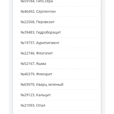
№59184, Гипс,сера
№46492, Серпентин
№22568, Перовскит
№39483, Гидроборацит
№19737, Аурипигмент
№22746, Флогопит
№52167, Яшма
№46379, Флюорит
№03970, Кварц зеленый
№29123, Кальцит
№21093, Опал