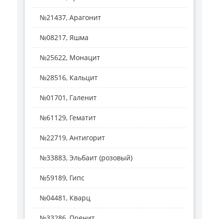
№21437, Арагонит
№08217, Яшма
№25622, Монацит
№28516, Кальцит
№01701, Галенит
№61129, Гематит
№22719, Антигорит
№33883, Эльбаит (розовый)
№59189, Гипс
№04481, Кварц
№33286, Пренит