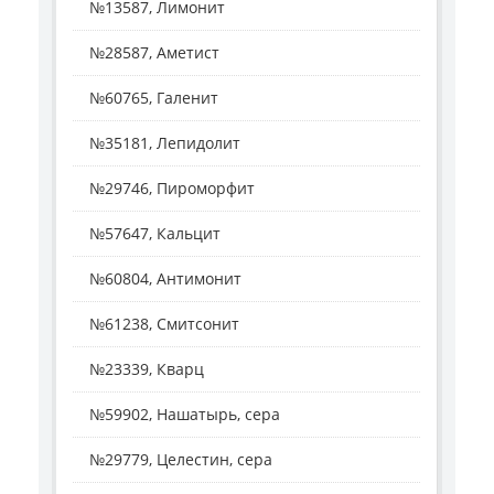
№13587, Лимонит
№28587, Аметист
№60765, Галенит
№35181, Лепидолит
№29746, Пироморфит
№57647, Кальцит
№60804, Антимонит
№61238, Смитсонит
№23339, Кварц
№59902, Нашатырь, сера
№29779, Целестин, сера