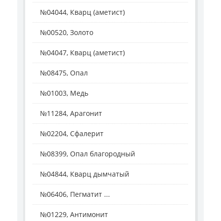
№04044, Кварц (аметист)
№00520, Золото
№04047, Кварц (аметист)
№08475, Опал
№01003, Медь
№11284, Арагонит
№02204, Сфалерит
№08399, Опал благородный
№04844, Кварц дымчатый
№06406, Пегматит ...
№01229, Антимонит