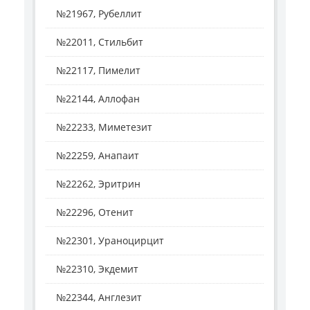
№21967, Рубеллит
№22011, Стильбит
№22117, Пимелит
№22144, Аллофан
№22233, Миметезит
№22259, Анапаит
№22262, Эритрин
№22296, Отенит
№22301, Ураноцирцит
№22310, Экдемит
№22344, Англезит