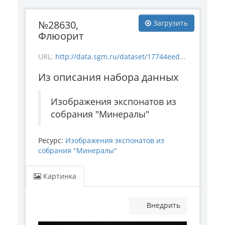
№28630,
Загрузить
Флюорит
URL:
http://data.sgm.ru/dataset/17744eed-27fa-4a9a-bc72-4e657fa570af/resource/bdc24a14-6073-4920-a0ce-3491dce7d757/download/mineral_28630.jpg
Из описания набора данных
Изображения экспонатов из
собрания "Минералы"
Ресурс:
Изображения экспонатов из
собрания "Минералы"
Картинка
Внедрить