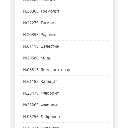
№30365, Тремолит
№22275, Тагилит
№20355, Родонит
№61115, Целестин
№20588, Медь
№08315, Яшма агатовая
№61188, Кальцит
№28479, Флюорит
№25265, Флюорит
№06756, Лабрадор