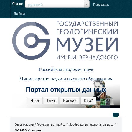
ЯзыкЯзык
Язык
Помощь
русский
Войти
Российская академия наук
Министерство науки и высшего образования
Портал открытых данных
Что?
Где?
Когда?
Кто?
Организации
Государственный ...
Изображения экспонатов из ...
№28630, Флюорит