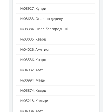
№08927, Куприт
№08633, Опал по дереву
№08384, Опал благородный
№03035, Кварц
№04026, Аметист
№03536, Кварц
№04932, Агат
№00994, Медь
№03874, Кварц
№05218, Кальцит
№04934, Агат