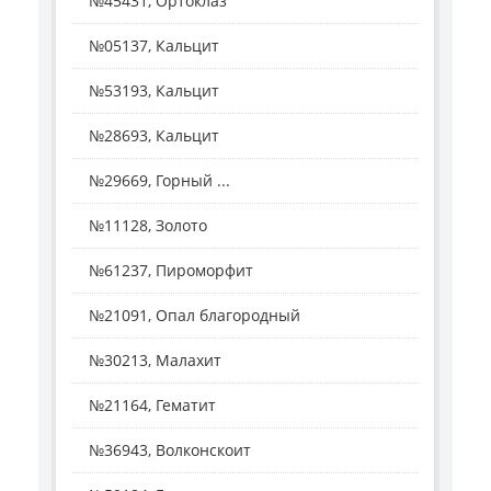
№45431, Ортоклаз
№05137, Кальцит
№53193, Кальцит
№28693, Кальцит
№29669, Горный ...
№11128, Золото
№61237, Пироморфит
№21091, Опал благородный
№30213, Малахит
№21164, Гематит
№36943, Волконскоит