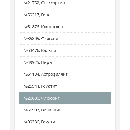
№21752, Спессартин
№59217, Гипс
№51876, Клинохлор
№35805, Флогопит
№53476, Кальцит
№49925, Пирит
№61134, Астрофиллит
№25944, Гематит
№28630, Флюорит
№55903, Вивианит
№09336, Гематит