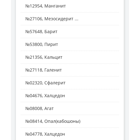
№12954, Манганит
№27106, Мезосидерит ...
№57648, Барит
№53800, Пирит
№21356, Кальцит
№27118, Галенит
№02320, Сфалерит
№04676, Халцедон
№08008, Агат
№08414, Опал(кабошоны)
№04778, Халцедон