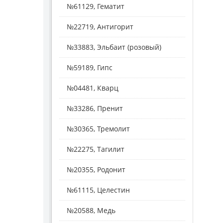
№61129, Гематит
№22719, Антигорит
№33883, Эльбаит (розовый)
№59189, Гипс
№04481, Кварц
№33286, Пренит
№30365, Тремолит
№22275, Тагилит
№20355, Родонит
№61115, Целестин
№20588, Медь