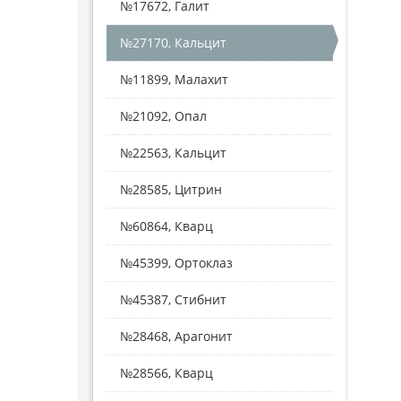
№17672, Галит
№27170, Кальцит
№11899, Малахит
№21092, Опал
№22563, Кальцит
№28585, Цитрин
№60864, Кварц
№45399, Ортоклаз
№45387, Стибнит
№28468, Арагонит
№28566, Кварц