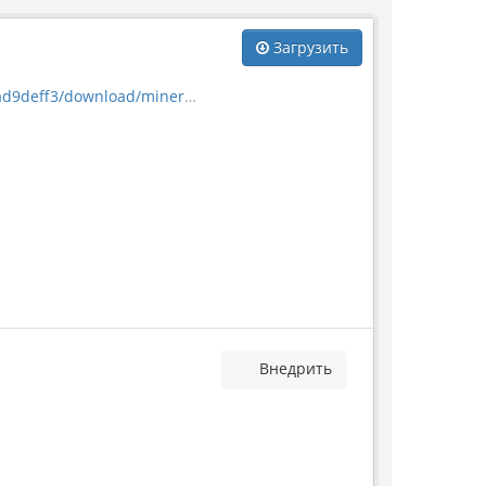
Загрузить
download/mineral_27170.jpg
Внедрить