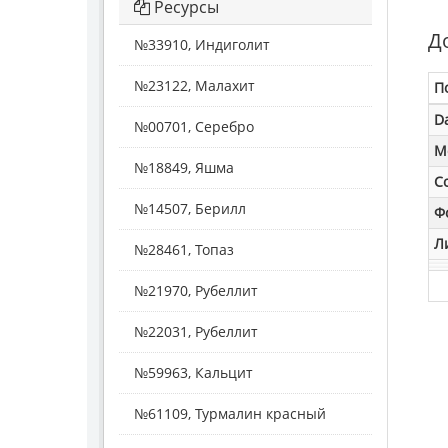
Ресурсы
Д
№33910, Индиголит
№23122, Малахит
П
D
№00701, Серебро
M
№18849, Яшма
С
№14507, Берилл
Ф
Л
№28461, Топаз
№21970, Рубеллит
№22031, Рубеллит
№59963, Кальцит
№61109, Турмалин красный