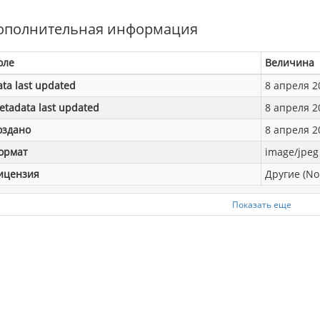
ополнительная информация
оле
Величина
ata last updated
8 апреля 20
etadata last updated
8 апреля 20
оздано
8 апреля 20
ормат
image/jpeg
ицензия
Другие (No
Показать еще