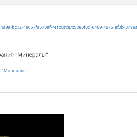
a9a-bc72-4e657fa570af/resource/c9880f0d-6469-4875-af0b-8798ad9deff3/
рания "Минералы"
я "Минералы"