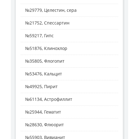
№29779, Целестин, сера
№21752, Спессартин
№59217, Гипс
№51876, Клинохлор
№35805, Флогопит
№53476, Кальцит
№49925, Пирит
№61134, Астрофиллит
№25944, Гематит
№28630, Флюорит
№55903, Вивианит