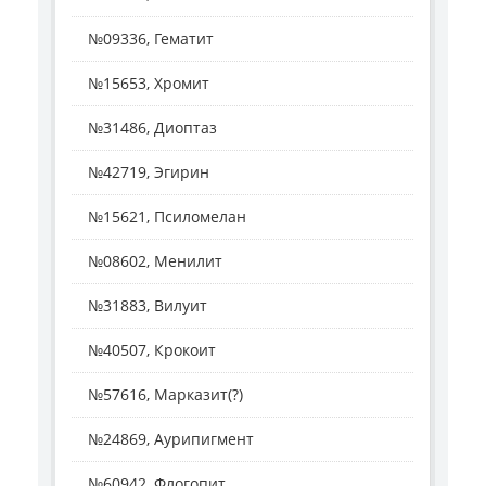
№09336, Гематит
№15653, Хромит
№31486, Диоптаз
№42719, Эгирин
№15621, Псиломелан
№08602, Менилит
№31883, Вилуит
№40507, Крокоит
№57616, Марказит(?)
№24869, Аурипигмент
№60942, Флогопит