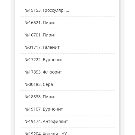
№15153, Гроссуляр, ...
№16621, Пирит
№16701, Пирит
№01717, Галенит
№17222, Бурнонит
№17853, Флюорит
№00183, Сера
№18538, Пирит
№19107, Бурнонит
№19174, Антофиллит
№19204, Хондрит HY ...