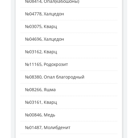
№08414, Опал(кабошоны)
№04778, Халцедон
№03075, Кварц
№04696, Халцедон
№03162, Кварц
№11165, Родохрозит
№08380, Опал благородный
№08266, Яшма
№03161, Кварц
№00846, Медь
№01487, Молибденит