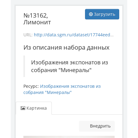
№13162,
Загрузить
Лимонит
URL:
http://data.sgm.ru/dataset/17744eed-27fa-4a9a-bc72-4e657fa570af/resource/f5537d80-95c6-4ca2-88fd-36b39ba4cdc1/download/mineral_13162.jpg
Из описания набора данных
Изображения экспонатов из
собрания "Минералы"
Ресурс:
Изображения экспонатов из
собрания "Минералы"
Картинка
Внедрить