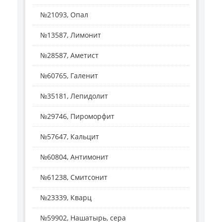
№21093, Опал
№13587, Лимонит
№28587, Аметист
№60765, Галенит
№35181, Лепидолит
№29746, Пироморфит
№57647, Кальцит
№60804, Антимонит
№61238, Смитсонит
№23339, Кварц
№59902, Нашатырь, сера