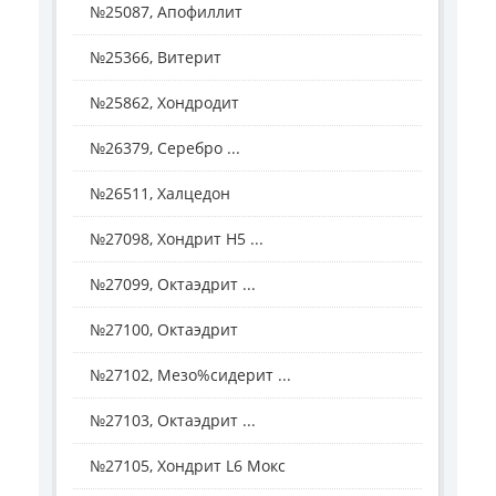
№25087, Апофиллит
№25366, Витерит
№25862, Хондродит
№26379, Серебро ...
№26511, Халцедон
№27098, Хондрит H5 ...
№27099, Октаэдрит ...
№27100, Октаэдрит
№27102, Мезо%сидерит ...
№27103, Октаэдрит ...
№27105, Хондрит L6 Мокс