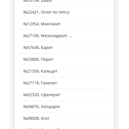
№33704, Шерл
№22421, Опал по гипсу
№12954, Манганит
№27106, Мезосидерит ...
№57648, Барит
№53800, Пирит
№21356, Кальцит
№27118, Галенит
№02320, Сфалерит
№04676, Халцедон
№08008, Агат