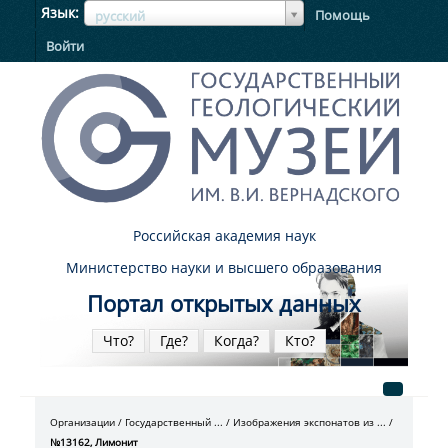
ЯзыкЯзык
Язык
Помощь
русский
Войти
Российская академия наук
Министерство науки и высшего образования
Портал открытых данных
Что?
Где?
Когда?
Кто?
Организации
Государственный ...
Изображения экспонатов из ...
№13162, Лимонит