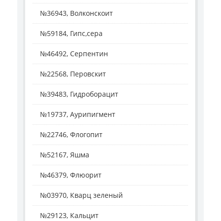
№36943, Волконскоит
№59184, Гипс,сера
№46492, Серпентин
№22568, Перовскит
№39483, Гидроборацит
№19737, Аурипигмент
№22746, Флогопит
№52167, Яшма
№46379, Флюорит
№03970, Кварц зеленый
№29123, Кальцит