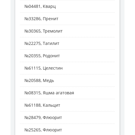
№04481, Кварц
№33286, Пренит
№30365, Тремолит
№22275, Тагилит
№20355, Родонит
№61115, Целестин
№20588, Медь
№08315, Яшма агатовая
№61188, Кальцит
№28479, Флюорит
№25265, Флюорит