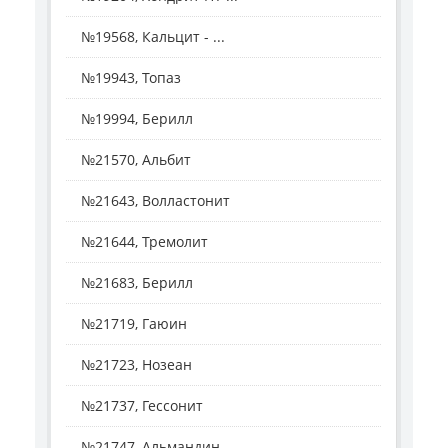
№19568, Кальцит - ...
№19943, Топаз
№19994, Берилл
№21570, Альбит
№21643, Волластонит
№21644, Тремолит
№21683, Берилл
№21719, Гаюин
№21723, Нозеан
№21737, Гессонит
№21747, Альмандин