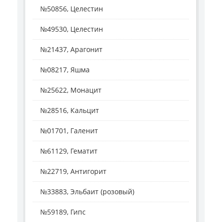
№50856, Целестин
№49530, Целестин
№21437, Арагонит
№08217, Яшма
№25622, Монацит
№28516, Кальцит
№01701, Галенит
№61129, Гематит
№22719, Антигорит
№33883, Эльбаит (розовый)
№59189, Гипс