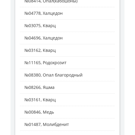
№08414, Опал(кабошоны)
№04778, Халцедон
№03075, Кварц
№04696, Халцедон
№03162, Кварц
№11165, Родохрозит
№08380, Опал благородный
№08266, Яшма
№03161, Кварц
№00846, Медь
№01487, Молибденит