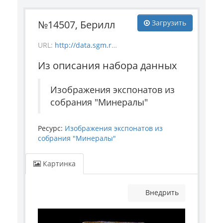
№14507, Берилл
Загрузить
URL:
http://data.sgm.ru/dataset/17744eed-27fa-4a9a-bc72-4e657fa570af/resource/756b75df-18da-4918-b81a-746dce67baa2/download/mineral_14507.jpg
Из описания набора данных
Изображения экспонатов из
собрания "Минералы"
Ресурс:
Изображения экспонатов из
собрания "Минералы"
Картинка
Внедрить