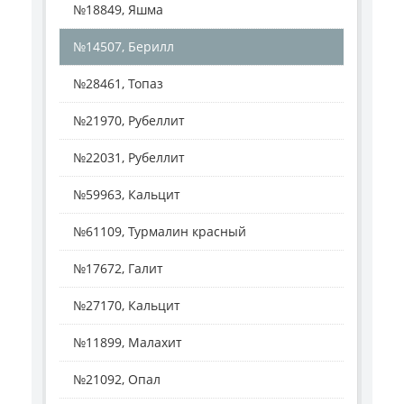
№18849, Яшма
№14507, Берилл
№28461, Топаз
№21970, Рубеллит
№22031, Рубеллит
№59963, Кальцит
№61109, Турмалин красный
№17672, Галит
№27170, Кальцит
№11899, Малахит
№21092, Опал