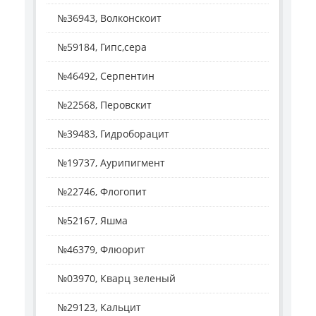
№36943, Волконскоит
№59184, Гипс,сера
№46492, Серпентин
№22568, Перовскит
№39483, Гидроборацит
№19737, Аурипигмент
№22746, Флогопит
№52167, Яшма
№46379, Флюорит
№03970, Кварц зеленый
№29123, Кальцит