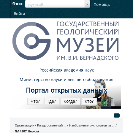
ЯзыкЯзык
Язык
Помощь
русский
Войти
Российская академия наук
Министерство науки и высшего образования
Портал открытых данных
Что?
Где?
Когда?
Кто?
Организации
Государственный ...
Изображения экспонатов из ...
№14507, Берилл