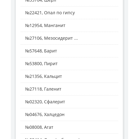
№22421, Опал по гипсу
№12954, Манганит
№27106, Мезосидерит ...
№57648, Барит
№53800, Пирит
№21356, Кальцит
№27118, Галенит
№02320, Сфалерит
№04676, Халцедон
№08008, Агат