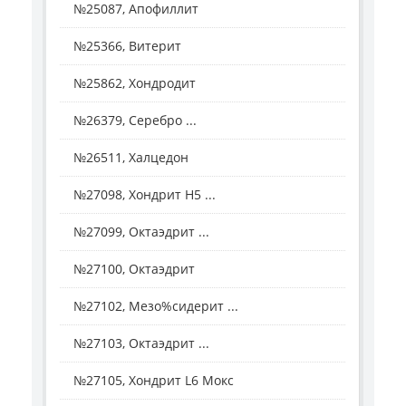
№25087, Апофиллит
№25366, Витерит
№25862, Хондродит
№26379, Серебро ...
№26511, Халцедон
№27098, Хондрит H5 ...
№27099, Октаэдрит ...
№27100, Октаэдрит
№27102, Мезо%сидерит ...
№27103, Октаэдрит ...
№27105, Хондрит L6 Мокс