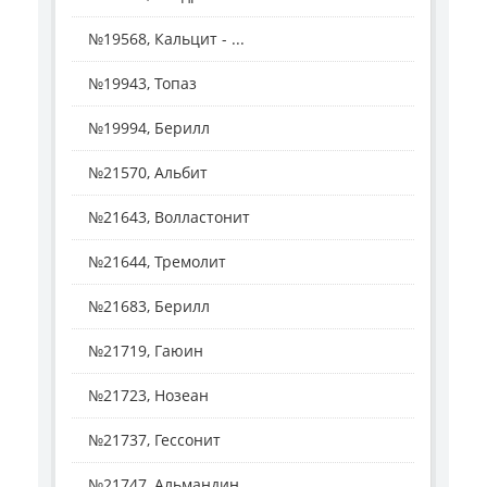
№19568, Кальцит - ...
№19943, Топаз
№19994, Берилл
№21570, Альбит
№21643, Волластонит
№21644, Тремолит
№21683, Берилл
№21719, Гаюин
№21723, Нозеан
№21737, Гессонит
№21747, Альмандин