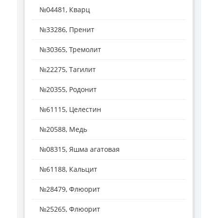
№04481, Кварц
№33286, Пренит
№30365, Тремолит
№22275, Тагилит
№20355, Родонит
№61115, Целестин
№20588, Медь
№08315, Яшма агатовая
№61188, Кальцит
№28479, Флюорит
№25265, Флюорит