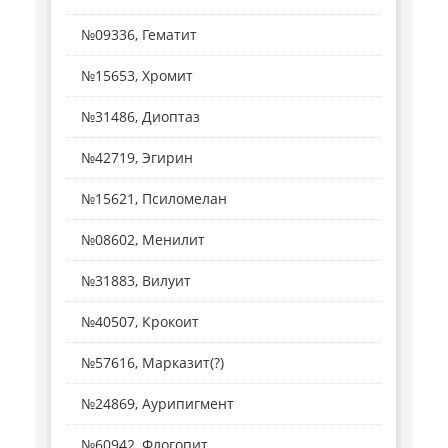
№09336, Гематит
№15653, Хромит
№31486, Диоптаз
№42719, Эгирин
№15621, Псиломелан
№08602, Менилит
№31883, Вилуит
№40507, Крокоит
№57616, Марказит(?)
№24869, Аурипигмент
№60942, Флогопит