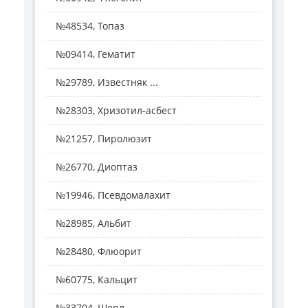
№48534, Топаз
№09414, Гематит
№29789, Известняк ...
№28303, Хризотил-асбест
№21257, Пиролюзит
№26770, Диоптаз
№19946, Псевдомалахит
№28985, Альбит
№28480, Флюорит
№60775, Кальцит
№33704, Шерл