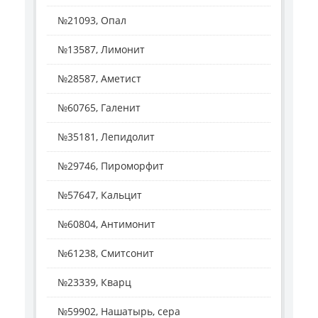
№21093, Опал
№13587, Лимонит
№28587, Аметист
№60765, Галенит
№35181, Лепидолит
№29746, Пироморфит
№57647, Кальцит
№60804, Антимонит
№61238, Смитсонит
№23339, Кварц
№59902, Нашатырь, сера