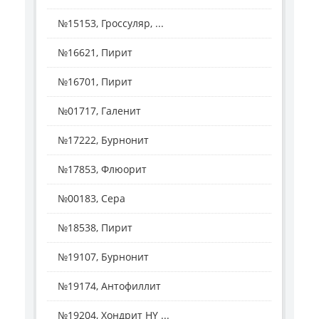
№15153, Гроссуляр, ...
№16621, Пирит
№16701, Пирит
№01717, Галенит
№17222, Бурнонит
№17853, Флюорит
№00183, Сера
№18538, Пирит
№19107, Бурнонит
№19174, Антофиллит
№19204, Хондрит HY ...