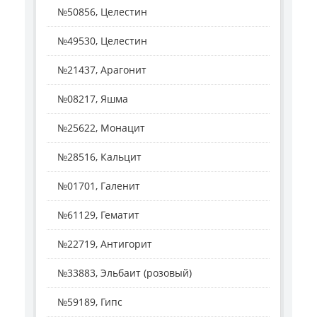
№50856, Целестин
№49530, Целестин
№21437, Арагонит
№08217, Яшма
№25622, Монацит
№28516, Кальцит
№01701, Галенит
№61129, Гематит
№22719, Антигорит
№33883, Эльбаит (розовый)
№59189, Гипс