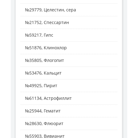
№29779, Целестин, сера
№21752, Спессартин
№59217, Гипс
№51876, Клинохлор
№35805, Флогопит
№53476, Кальцит
№49925, Пирит
№61134, Астрофиллит
№25944, Гематит
№28630, Флюорит
№55903, Вивианит