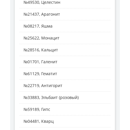
№49530, Целестин
№21437, Арагонит
№08217, Яшма
№25622, Монацит
№28516, Кальцит
№01701, Галенит
№61129, Гематит
№22719, Антигорит
№33883, Эльбаит (розовый)
№59189, Гипс
№04481, Кварц