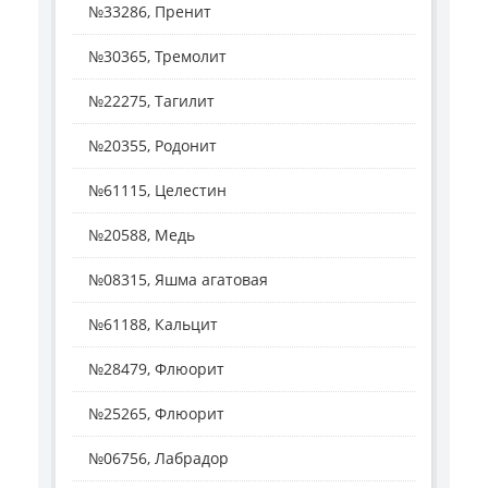
№33286, Пренит
№30365, Тремолит
№22275, Тагилит
№20355, Родонит
№61115, Целестин
№20588, Медь
№08315, Яшма агатовая
№61188, Кальцит
№28479, Флюорит
№25265, Флюорит
№06756, Лабрадор