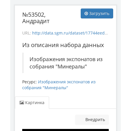
№53502,
Загрузить
Андрадит
URL:
http://data.sgm.ru/dataset/17744eed-27fa-4a9a-bc72-4e657fa570af/resource/19e4dcab-0dd2-4ba8-9697-008dc0c6407f/download/mineral_53502.jpg
Из описания набора данных
Изображения экспонатов из
собрания "Минералы"
Ресурс:
Изображения экспонатов из
собрания "Минералы"
Картинка
Внедрить