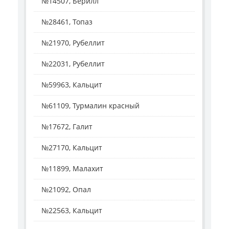
№14507, Берилл
№28461, Топаз
№21970, Рубеллит
№22031, Рубеллит
№59963, Кальцит
№61109, Турмалин красный
№17672, Галит
№27170, Кальцит
№11899, Малахит
№21092, Опал
№22563, Кальцит