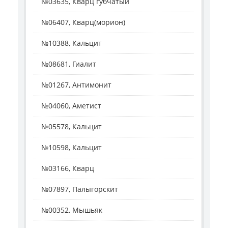
№03635, Кварц губчатый
№06407, Кварц(морион)
№10388, Кальцит
№08681, Гиалит
№01267, Антимонит
№04060, Аметист
№05578, Кальцит
№10598, Кальцит
№03166, Кварц
№07897, Палыгорскит
№00352, Мышьяк