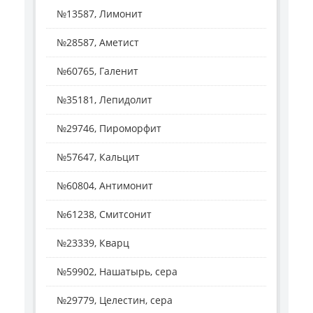
№13587, Лимонит
№28587, Аметист
№60765, Галенит
№35181, Лепидолит
№29746, Пироморфит
№57647, Кальцит
№60804, Антимонит
№61238, Смитсонит
№23339, Кварц
№59902, Нашатырь, сера
№29779, Целестин, сера