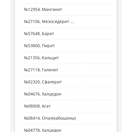
№12954, Манганит
№27106, Мезосидерит ...
№57648, Барит
№53800, Пирит
№21356, Кальцит
№27118, Галенит
№02320, Сфалерит
№04676, Халцедон
№08008, Агат
№08414, Опал(кабошоны)
№04778, Халцедон