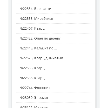
№22354, Брошантит
№22358, Мирабилит
№22407, Кварц
№22422, Опал по дереву
№22448, Кальцит по ...
№22525, Кварц дымчатый
№22536, Кварц
№22538, Кварц
№22744, Флогопит
№23030, Эпсомит
№23122, Малахит