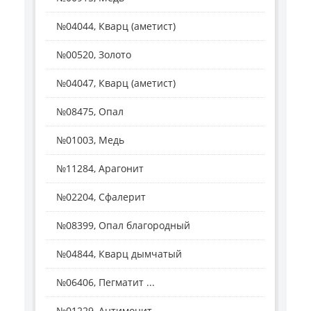
№04044, Кварц (аметист)
№00520, Золото
№04047, Кварц (аметист)
№08475, Опал
№01003, Медь
№11284, Арагонит
№02204, Сфалерит
№08399, Опал благородный
№04844, Кварц дымчатый
№06406, Пегматит ...
№01229, Антимонит