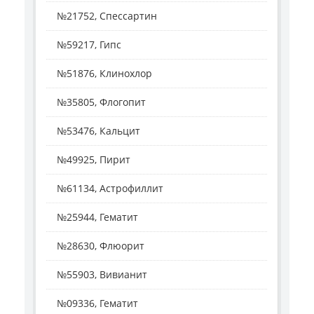
№21752, Спессартин
№59217, Гипс
№51876, Клинохлор
№35805, Флогопит
№53476, Кальцит
№49925, Пирит
№61134, Астрофиллит
№25944, Гематит
№28630, Флюорит
№55903, Вивианит
№09336, Гематит