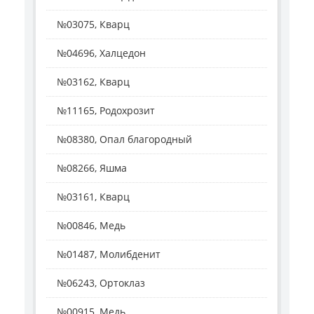
№03075, Кварц
№04696, Халцедон
№03162, Кварц
№11165, Родохрозит
№08380, Опал благородный
№08266, Яшма
№03161, Кварц
№00846, Медь
№01487, Молибденит
№06243, Ортоклаз
№00915, Медь