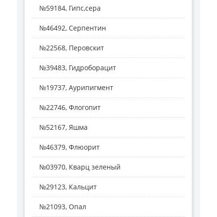
№59184, Гипс,сера
№46492, Серпентин
№22568, Перовскит
№39483, Гидроборацит
№19737, Аурипигмент
№22746, Флогопит
№52167, Яшма
№46379, Флюорит
№03970, Кварц зеленый
№29123, Кальцит
№21093, Опал