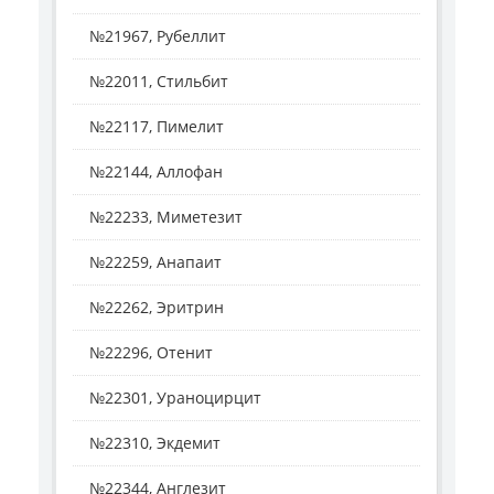
№21967, Рубеллит
№22011, Стильбит
№22117, Пимелит
№22144, Аллофан
№22233, Миметезит
№22259, Анапаит
№22262, Эритрин
№22296, Отенит
№22301, Ураноцирцит
№22310, Экдемит
№22344, Англезит