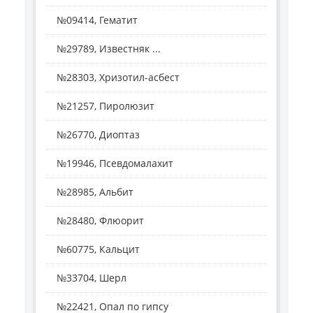
№09414, Гематит
№29789, Известняк ...
№28303, Хризотил-асбест
№21257, Пиролюзит
№26770, Диоптаз
№19946, Псевдомалахит
№28985, Альбит
№28480, Флюорит
№60775, Кальцит
№33704, Шерл
№22421, Опал по гипсу