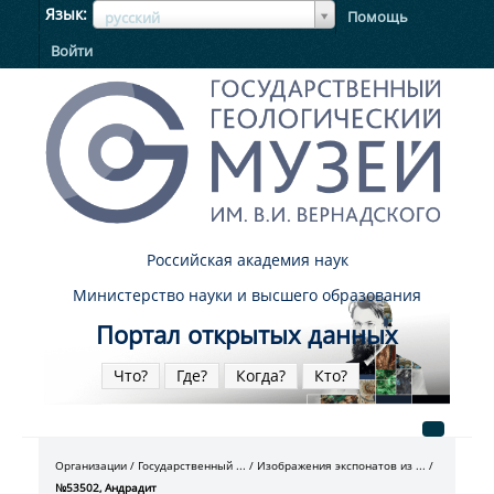
ЯзыкЯзык
Язык
Помощь
русский
Войти
Российская академия наук
Министерство науки и высшего образования
Портал открытых данных
Что?
Где?
Когда?
Кто?
Организации
Государственный ...
Изображения экспонатов из ...
№53502, Андрадит