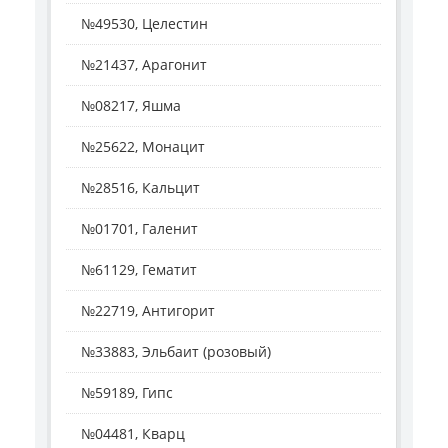
№49530, Целестин
№21437, Арагонит
№08217, Яшма
№25622, Монацит
№28516, Кальцит
№01701, Галенит
№61129, Гематит
№22719, Антигорит
№33883, Эльбаит (розовый)
№59189, Гипс
№04481, Кварц