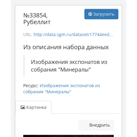
№33854,
Загрузить
Рубеллит
URL:
http://data.sgm.ru/dataset/17744eed-27fa-4a9a-bc72-4e657fa570af/resource/e20d723a-9bce-4ce7-8571-43c2338e24c7/download/mineral_33854.jpg
Из описания набора данных
Изображения экспонатов из
собрания "Минералы"
Ресурс:
Изображения экспонатов из
собрания "Минералы"
Картинка
Внедрить