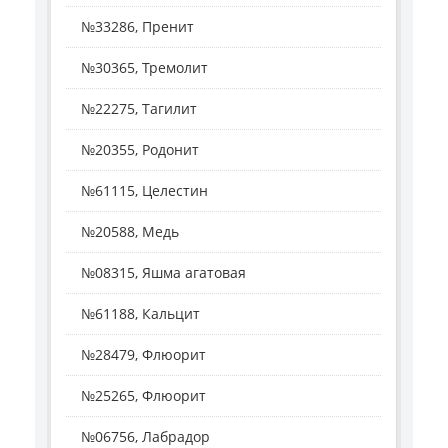
№33286, Пренит
№30365, Тремолит
№22275, Тагилит
№20355, Родонит
№61115, Целестин
№20588, Медь
№08315, Яшма агатовая
№61188, Кальцит
№28479, Флюорит
№25265, Флюорит
№06756, Лабрадор