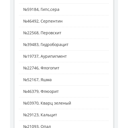
№59184, Гипс,сера
№46492, Серпентин
№22568, Перовскит
№39483, Гидроборацит
№19737, Аурипигмент
№22746, Флогопит
№52167, Яшма
№46379, Флюорит
№03970, Кварц зеленый
№29123, Кальцит
№21093, Опал