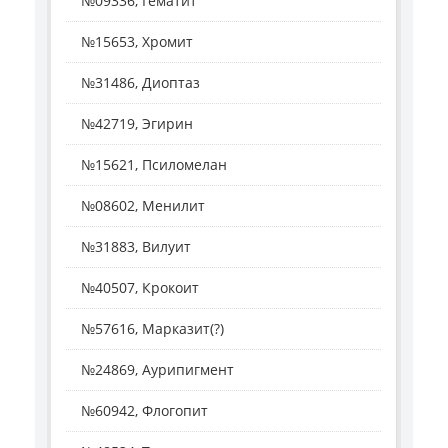
№09336, Гематит
№15653, Хромит
№31486, Диоптаз
№42719, Эгирин
№15621, Псиломелан
№08602, Менилит
№31883, Вилуит
№40507, Крокоит
№57616, Марказит(?)
№24869, Аурипигмент
№60942, Флогопит