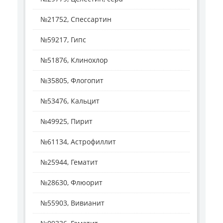
№21752, Спессартин
№59217, Гипс
№51876, Клинохлор
№35805, Флогопит
№53476, Кальцит
№49925, Пирит
№61134, Астрофиллит
№25944, Гематит
№28630, Флюорит
№55903, Вивианит