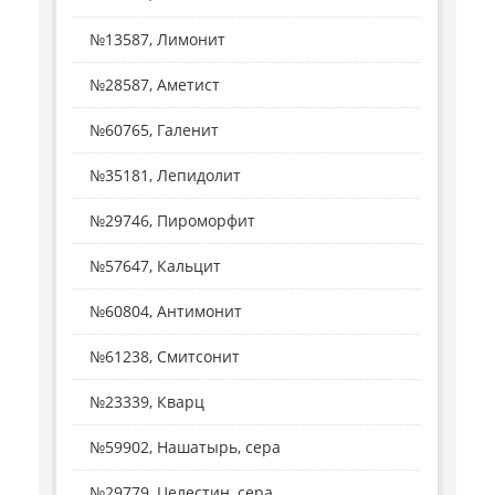
№13587, Лимонит
№28587, Аметист
№60765, Галенит
№35181, Лепидолит
№29746, Пироморфит
№57647, Кальцит
№60804, Антимонит
№61238, Смитсонит
№23339, Кварц
№59902, Нашатырь, сера
№29779, Целестин, сера