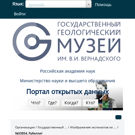
ЯзыкЯзык
Язык
Помощь
русский
Войти
Российская академия наук
Министерство науки и высшего образования
Портал открытых данных
Что?
Где?
Когда?
Кто?
Организации
Государственный ...
Изображения экспонатов из ...
№33854, Рубеллит