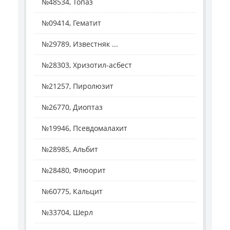
№48534, Топаз
№09414, Гематит
№29789, Известняк ...
№28303, Хризотил-асбест
№21257, Пиролюзит
№26770, Диоптаз
№19946, Псевдомалахит
№28985, Альбит
№28480, Флюорит
№60775, Кальцит
№33704, Шерл