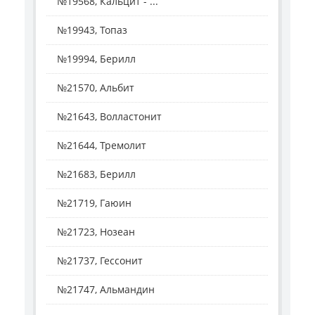
№19568, Кальцит - ...
№19943, Топаз
№19994, Берилл
№21570, Альбит
№21643, Волластонит
№21644, Тремолит
№21683, Берилл
№21719, Гаюин
№21723, Нозеан
№21737, Гессонит
№21747, Альмандин