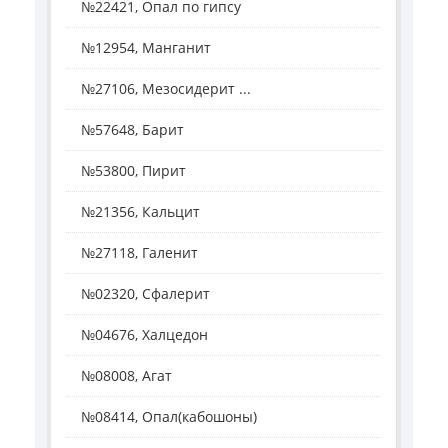
№22421, Опал по гипсу
№12954, Манганит
№27106, Мезосидерит ...
№57648, Барит
№53800, Пирит
№21356, Кальцит
№27118, Галенит
№02320, Сфалерит
№04676, Халцедон
№08008, Агат
№08414, Опал(кабошоны)