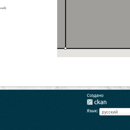
кий)
Создано
Язык
ЯзыкЯзык
русский