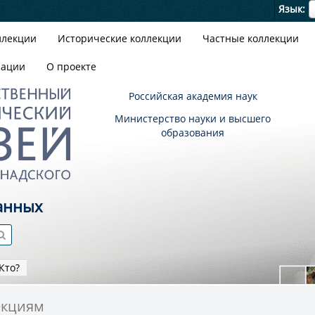
Я
Язык
ллекции
Исторические коллекции
Частные коллекции
зации
О проекте
Российская академия наук
Министерство науки и высшего
образования
анных
Кто?
екциям