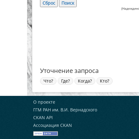
(Надеждинс
Уточнение запроса
Что?
Где?
Когда?
Кто?
О проекте
ГГМ РАН им. В.И. Вернадского
CKAN API
Ассоциация CKAN