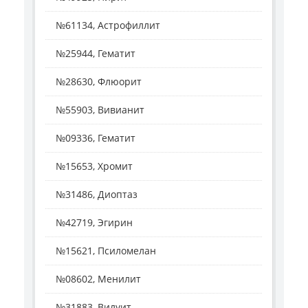
№61134, Астрофиллит
№25944, Гематит
№28630, Флюорит
№55903, Вивианит
№09336, Гематит
№15653, Хромит
№31486, Диоптаз
№42719, Эгирин
№15621, Псиломелан
№08602, Менилит
№31883, Вилуит