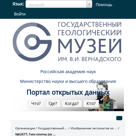
ЯзыкЯзык
Язык
Помощь
русский
Войти
Российская академия наук
Министерство науки и высшего образования
Портал открытых данных
Что?
Где?
Когда?
Кто?
Организации
Государственный ...
Изображения экспонатов из ...
№62677, Гипс-плитка (из ...