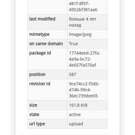
481f-8f97-
4952bf381aa6
last modified
больше 4 лет
назад
mimetype
image/jpeg
on same domain
True
package id
17744eed-27fa-
4a9a-bc72-
4e657fa570af
position
587
revision id
9ce74cc2-f5d6-
474b-99c4-
36ec739dee05
size
161,8 KiB
state
active
url type
upload