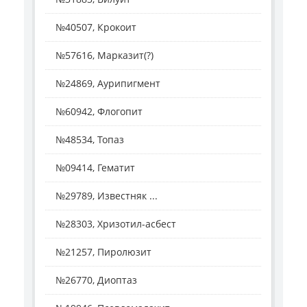
№40507, Крокоит
№57616, Марказит(?)
№24869, Аурипигмент
№60942, Флогопит
№48534, Топаз
№09414, Гематит
№29789, Известняк ...
№28303, Хризотил-асбест
№21257, Пиролюзит
№26770, Диоптаз