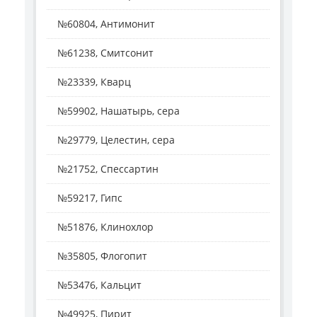
№60804, Антимонит
№61238, Смитсонит
№23339, Кварц
№59902, Нашатырь, сера
№29779, Целестин, сера
№21752, Спессартин
№59217, Гипс
№51876, Клинохлор
№35805, Флогопит
№53476, Кальцит
№49925, Пирит