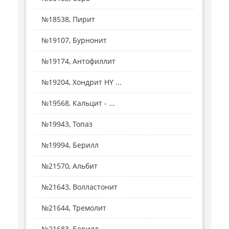
№18538, Пирит
№19107, Бурнонит
№19174, Антофиллит
№19204, Хондрит HY ...
№19568, Кальцит - ...
№19943, Топаз
№19994, Берилл
№21570, Альбит
№21643, Волластонит
№21644, Тремолит
№21683, Берилл