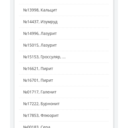
№13998, Кальцит
№14437, Изумруд
№14996, Лазурит
№15015, Лазурит
№15153, Гроссуляр, ...
№16621, Пирит
№16701, Пирит
№01717, Галенит
№17222, Бурнонит
№17853, Флюорит
№00183, Сера