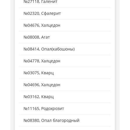
№27118, Галенит
№02320, Сфалерит
№04676, Халцедон
№08008, Агат
№08414, Опал(кабошоны)
№04778, Халцедон
№03075, Кварц
№04696, Халцедон
№03162, Кварц
№11165, Родохрозит
№08380, Опал благородный