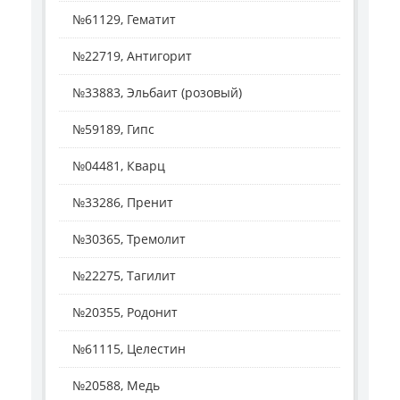
№61129, Гематит
№22719, Антигорит
№33883, Эльбаит (розовый)
№59189, Гипс
№04481, Кварц
№33286, Пренит
№30365, Тремолит
№22275, Тагилит
№20355, Родонит
№61115, Целестин
№20588, Медь