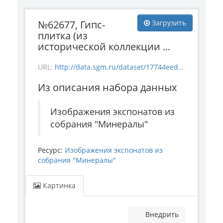
№62677, Гипс-
Загрузить
плитка (из
исторической коллекции ...
URL:
http://data.sgm.ru/dataset/17744eed-27fa-4a9a-bc72-4e657fa570af/resource/4bb2f9f1-20cd-481f-8f97-4952bf381aa6/download/1-4288-62677.jpg
Из описания набора данных
Изображения экспонатов из
собрания "Минералы"
Ресурс:
Изображения экспонатов из
собрания "Минералы"
Картинка
Внедрить