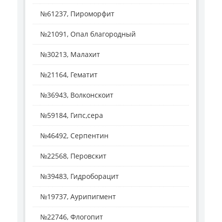
№61237, Пироморфит
№21091, Опал благородный
№30213, Малахит
№21164, Гематит
№36943, Волконскоит
№59184, Гипс,сера
№46492, Серпентин
№22568, Перовскит
№39483, Гидроборацит
№19737, Аурипигмент
№22746, Флогопит