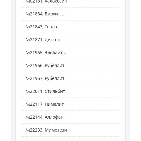
№02181, Халькозин
№21834, Вилуит, ...
№21843, Топаз
№21871, Дистен
№21965, Эльбаит ...
№21966, Рубеллит
№21967, Рубеллит
№22011, Стильбит
№22117, Пимелит
№22144, Аллофан
№22233, Миметезит