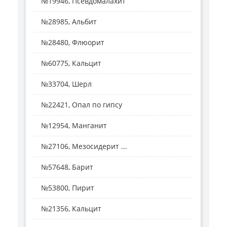
№19946, Псевдомалахит
№28985, Альбит
№28480, Флюорит
№60775, Кальцит
№33704, Шерл
№22421, Опал по гипсу
№12954, Манганит
№27106, Мезосидерит ...
№57648, Барит
№53800, Пирит
№21356, Кальцит