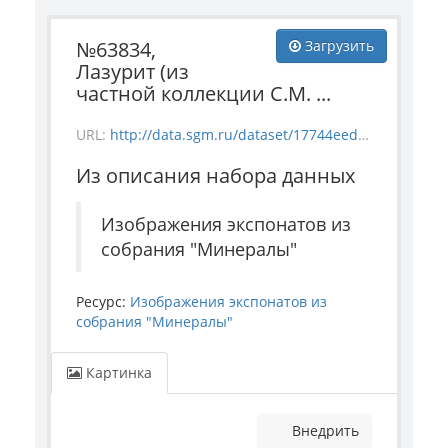
№63834,
Загрузить
Лазурит (из
частной коллекции С.М. ...
URL:
http://data.sgm.ru/dataset/17744eed-27fa-4a9a-bc72-4e657fa570af/resource/760feb0d-85c2-4fec-8c8a-47bf3849e453/download/-63834.jpg
Из описания набора данных
Изображения экспонатов из
собрания "Минералы"
Ресурс:
Изображения экспонатов из
собрания "Минералы"
Картинка
Внедрить