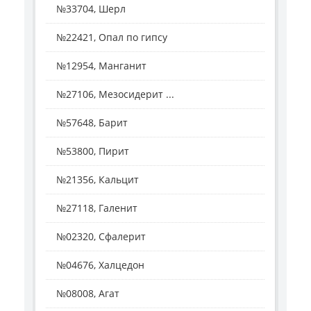
№33704, Шерл
№22421, Опал по гипсу
№12954, Манганит
№27106, Мезосидерит ...
№57648, Барит
№53800, Пирит
№21356, Кальцит
№27118, Галенит
№02320, Сфалерит
№04676, Халцедон
№08008, Агат