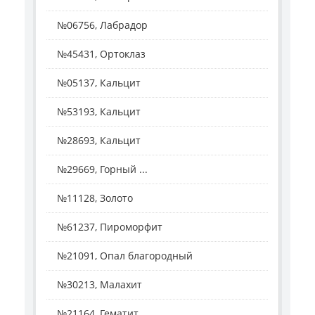
№06756, Лабрадор
№45431, Ортоклаз
№05137, Кальцит
№53193, Кальцит
№28693, Кальцит
№29669, Горный ...
№11128, Золото
№61237, Пироморфит
№21091, Опал благородный
№30213, Малахит
№21164, Гематит