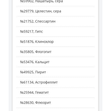
№59902, Нашатырь, сера
№29779, Целестин, сера
№21752, Спессартин
№59217, Гипс
№51876, Клинохлор
№35805, Флогопит
№53476, Кальцит
№49925, Пирит
№61134, Астрофиллит
№25944, Гематит
№28630, Флюорит