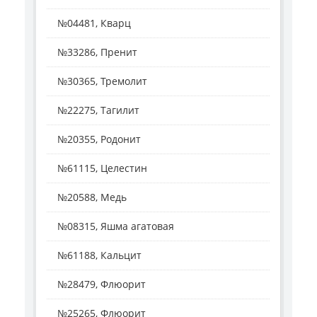
№04481, Кварц
№33286, Пренит
№30365, Тремолит
№22275, Тагилит
№20355, Родонит
№61115, Целестин
№20588, Медь
№08315, Яшма агатовая
№61188, Кальцит
№28479, Флюорит
№25265, Флюорит