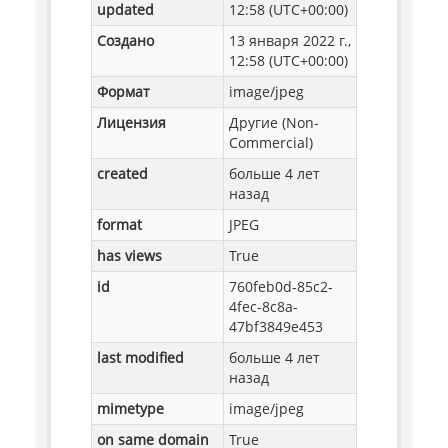
updated
12:58 (UTC+00:00)
Создано
13 января 2022 г.,
12:58 (UTC+00:00)
Формат
image/jpeg
Лицензия
Другие (Non-
Commercial)
created
больше 4 лет
назад
format
JPEG
has views
True
id
760feb0d-85c2-
4fec-8c8a-
47bf3849e453
last modified
больше 4 лет
назад
mimetype
image/jpeg
on same domain
True