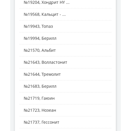
№19204, Хондрит HY ...
№19568, Кальцит - ...
№19943, Топаз
№19994, Берилл
№21570, Альбит
№21643, Волластонит
№21644, Тремолит
№21683, Берилл
№21719, Гаюин
№21723, Нозеан
№21737, Гессонит