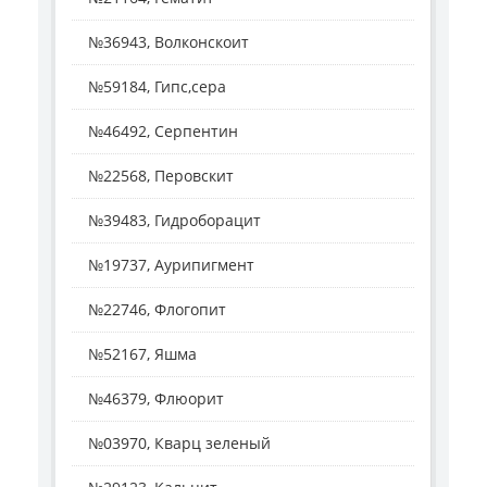
№36943, Волконскоит
№59184, Гипс,сера
№46492, Серпентин
№22568, Перовскит
№39483, Гидроборацит
№19737, Аурипигмент
№22746, Флогопит
№52167, Яшма
№46379, Флюорит
№03970, Кварц зеленый