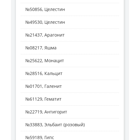
№50856, Целестин
№49530, Целестин
№21437, Арагонит
№08217, Яшма
№25622, Монацит
№28516, Кальцит
№01701, Галенит
№61129, Гематит
№22719, Антигорит
№33883, Эльбаит (розовый)
№59189, Гипс