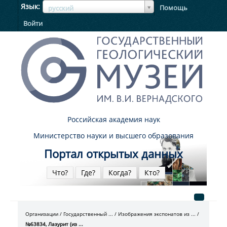
ЯзыкЯзык
Язык
Помощь
русский
Войти
Российская академия наук
Министерство науки и высшего образования
Портал открытых данных
Что?
Где?
Когда?
Кто?
Организации
Государственный ...
Изображения экспонатов из ...
№63834, Лазурит (из ...