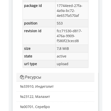
package id
17744eed-27fa-
4a9a-bc72-
4e657fa570af
position
553
revision id
fcc71530-d817-
476a-9909-
f580f23cecd8
size
7,8 MiB
state
active
url type
upload
Ресурсы
№33910, Индиголит
№23122, Малахит
№00701, Серебро