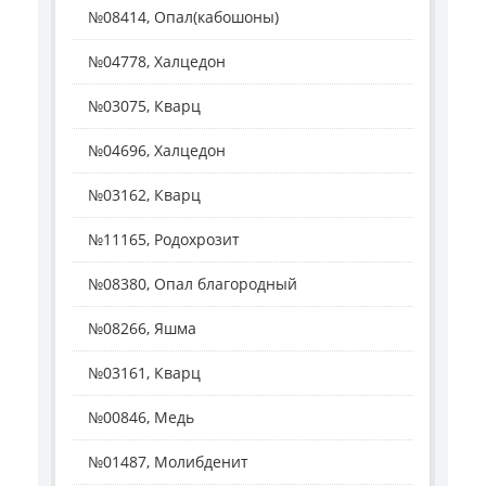
№08414, Опал(кабошоны)
№04778, Халцедон
№03075, Кварц
№04696, Халцедон
№03162, Кварц
№11165, Родохрозит
№08380, Опал благородный
№08266, Яшма
№03161, Кварц
№00846, Медь
№01487, Молибденит