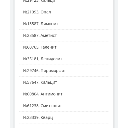
№29123, Кальцит
№21093, Опал
№13587, Лимонит
№28587, Аметист
№60765, Галенит
№35181, Лепидолит
№29746, Пироморфит
№57647, Кальцит
№60804, Антимонит
№61238, Смитсонит
№23339, Кварц