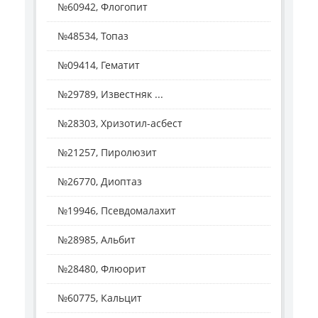
№60942, Флогопит
№48534, Топаз
№09414, Гематит
№29789, Известняк ...
№28303, Хризотил-асбест
№21257, Пиролюзит
№26770, Диоптаз
№19946, Псевдомалахит
№28985, Альбит
№28480, Флюорит
№60775, Кальцит