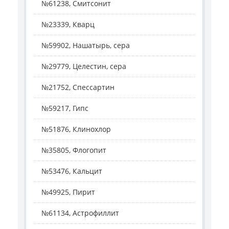
№61238, Смитсонит
№23339, Кварц
№59902, Нашатырь, сера
№29779, Целестин, сера
№21752, Спессартин
№59217, Гипс
№51876, Клинохлор
№35805, Флогопит
№53476, Кальцит
№49925, Пирит
№61134, Астрофиллит