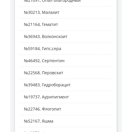
№21091, Опал благородный
№30213, Малахит
№21164, Гематит
№36943, Волконскоит
№59184, Гипс,сера
№46492, Серпентин
№22568, Перовскит
№39483, Гидроборацит
№19737, Аурипигмент
№22746, Флогопит
№52167, Яшма