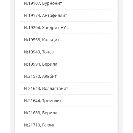
№19107, Бурнонит
№19174, Антофиллит
№19204, Хондрит HY ...
№19568, Кальцит - ...
№19943, Топаз
№19994, Берилл
№21570, Альбит
№21643, Волластонит
№21644, Тремолит
№21683, Берилл
№21719, Гаюин