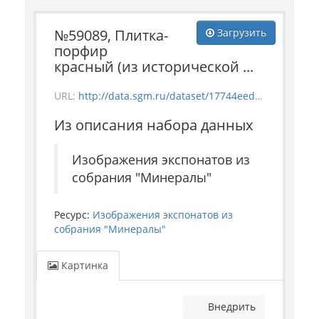
№59089, Плитка-
Загрузить
порфир
красный (из исторической ...
URL:
http://data.sgm.ru/dataset/17744eed-27fa-4a9a-bc72-4e657fa570af/resource/16313b70-1474-4c1f-8863-846ed7118d7d/download/1-1003-59089.jpg
Из описания набора данных
Изображения экспонатов из
собрания "Минералы"
Ресурс:
Изображения экспонатов из
собрания "Минералы"
Картинка
Внедрить