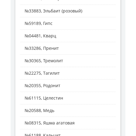
№33883, Эльбаит (розовый)
№59189, Гипс
№04481, Кварц
№33286, Пренит
№30365, Тремолит
№22275, Тагилит
№20355, Родонит
№61115, Целестин
№20588, Медь
№08315, Яшма агатовая
№61188, Кальцит