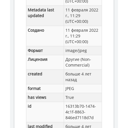
(UTC+00:00)
Metadata last
11 февраля 2022
updated
г., 11:29
(UTC+00:00)
Создано
11 февраля 2022
г., 11:29
(UTC+00:00)
Формат
image/jpeg
Лицензия
Другие (Non-
Commercial)
created
больше 4 лет
назад
format
JPEG
has views
True
id
16313b70-1474-
4c1f-8863-
846ed7118d7d
last modified
больше 4 лет