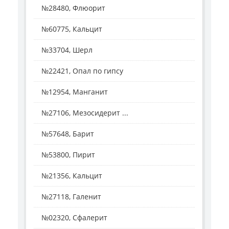
№28480, Флюорит
№60775, Кальцит
№33704, Шерл
№22421, Опал по гипсу
№12954, Манганит
№27106, Мезосидерит ...
№57648, Барит
№53800, Пирит
№21356, Кальцит
№27118, Галенит
№02320, Сфалерит