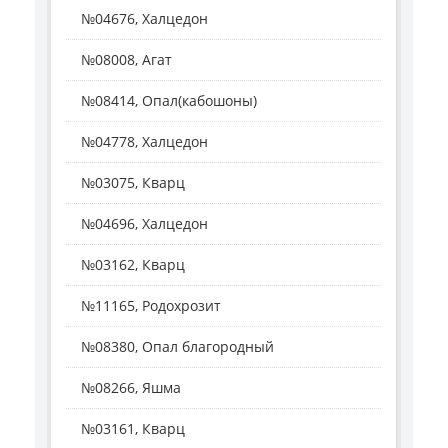
№04676, Халцедон
№08008, Агат
№08414, Опал(кабошоны)
№04778, Халцедон
№03075, Кварц
№04696, Халцедон
№03162, Кварц
№11165, Родохрозит
№08380, Опал благородный
№08266, Яшма
№03161, Кварц