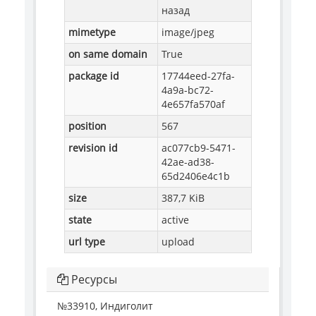
назад
mimetype
image/jpeg
on same domain
True
package id
17744eed-27fa-
4a9a-bc72-
4e657fa570af
position
567
revision id
ac077cb9-5471-
42ae-ad38-
65d2406e4c1b
size
387,7 KiB
state
active
url type
upload
Ресурсы
№33910, Индиголит