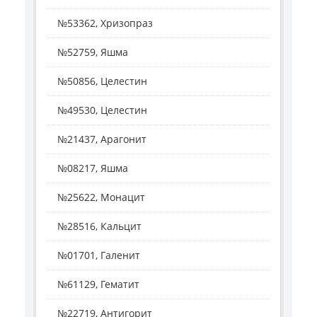
№53362, Хризопраз
№52759, Яшма
№50856, Целестин
№49530, Целестин
№21437, Арагонит
№08217, Яшма
№25622, Монацит
№28516, Кальцит
№01701, Галенит
№61129, Гематит
№22719, Антигорит