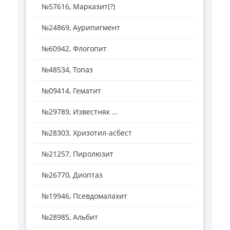
№57616, Марказит(?)
№24869, Аурипигмент
№60942, Флогопит
№48534, Топаз
№09414, Гематит
№29789, Известняк ...
№28303, Хризотил-асбест
№21257, Пиролюзит
№26770, Диоптаз
№19946, Псевдомалахит
№28985, Альбит