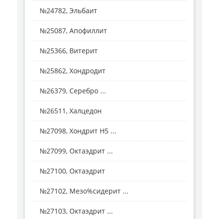
№24782, Эльбаит
№25087, Апофиллит
№25366, Витерит
№25862, Хондродит
№26379, Серебро ...
№26511, Халцедон
№27098, Хондрит H5 ...
№27099, Октаэдрит ...
№27100, Октаэдрит
№27102, Мезо%сидерит ...
№27103, Октаэдрит ...