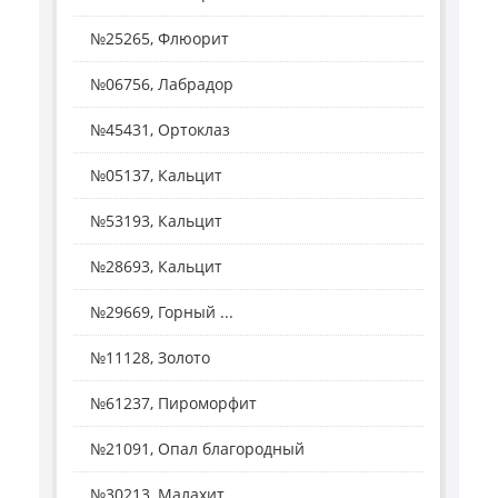
№25265, Флюорит
№06756, Лабрадор
№45431, Ортоклаз
№05137, Кальцит
№53193, Кальцит
№28693, Кальцит
№29669, Горный ...
№11128, Золото
№61237, Пироморфит
№21091, Опал благородный
№30213, Малахит