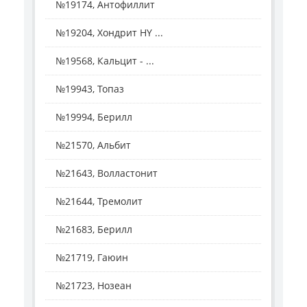
№19174, Антофиллит
№19204, Хондрит HY ...
№19568, Кальцит - ...
№19943, Топаз
№19994, Берилл
№21570, Альбит
№21643, Волластонит
№21644, Тремолит
№21683, Берилл
№21719, Гаюин
№21723, Нозеан