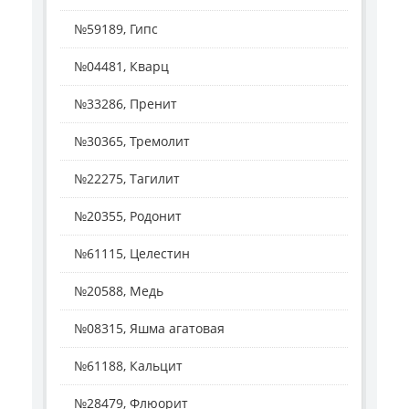
№59189, Гипс
№04481, Кварц
№33286, Пренит
№30365, Тремолит
№22275, Тагилит
№20355, Родонит
№61115, Целестин
№20588, Медь
№08315, Яшма агатовая
№61188, Кальцит
№28479, Флюорит