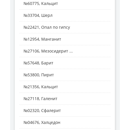
№60775, Кальцит
№33704, Шерл
№22421, Опал по гипсу
№12954, Манганит
№27106, Мезосидерит ...
№57648, Барит
№53800, Пирит
№21356, Кальцит
№27118, Галенит
№02320, Сфалерит
№04676, Халцедон