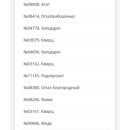
№08008, Агат
№08414, Опал(кабошоны)
№04778, Халцедон
№03075, Кварц
№04696, Халцедон
№03162, Кварц
№11165, Родохрозит
№08380, Опал благородный
№08266, Яшма
№03161, Кварц
№00846, Медь