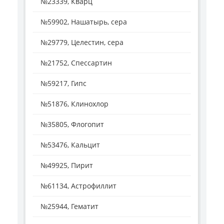
№23339, Кварц
№59902, Нашатырь, сера
№29779, Целестин, сера
№21752, Спессартин
№59217, Гипс
№51876, Клинохлор
№35805, Флогопит
№53476, Кальцит
№49925, Пирит
№61134, Астрофиллит
№25944, Гематит