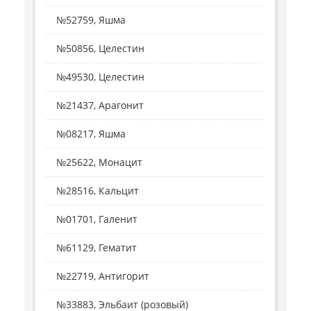
№52759, Яшма
№50856, Целестин
№49530, Целестин
№21437, Арагонит
№08217, Яшма
№25622, Монацит
№28516, Кальцит
№01701, Галенит
№61129, Гематит
№22719, Антигорит
№33883, Эльбаит (розовый)