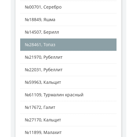
№00701, Серебро
№18849, Яшма
№14507, Берилл
№28461, Топаз
№21970, Рубеллит
№22031, Рубеллит
№59963, Кальцит
№61109, Турмалин красный
№17672, Галит
№27170, Кальцит
№11899, Малахит