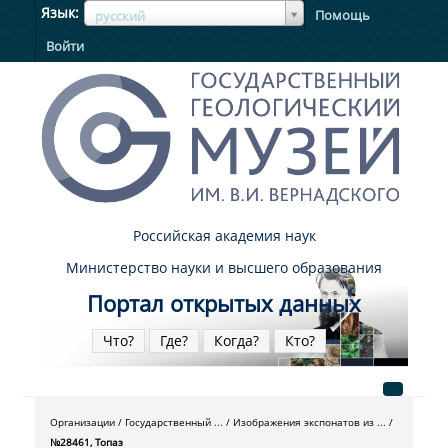
ЯзыкЯзык
Язык
Помощь
русский
Войти
Российская академия наук
Министерство науки и высшего образования
Портал открытых данных
Что?
Где?
Когда?
Кто?
Организации
Государственный ...
Изображения экспонатов из ...
№28461, Топаз