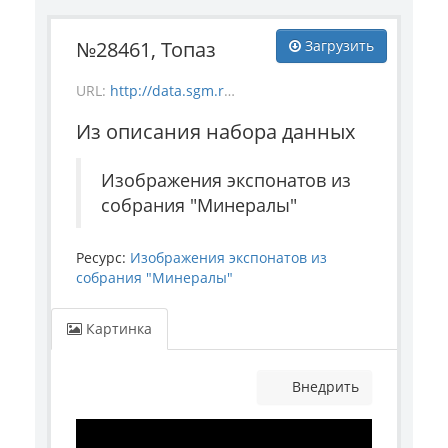
№28461, Топаз
Загрузить
URL:
http://data.sgm.ru/dataset/17744eed-27fa-4a9a-bc72-4e657fa570af/resource/3402f635-fb43-421a-8bd1-53765c18a420/download/mineral_28461.jpg
Из описания набора данных
Изображения экспонатов из
собрания "Минералы"
Ресурс:
Изображения экспонатов из
собрания "Минералы"
Картинка
Внедрить