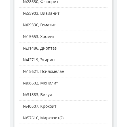
№28630, Флюорит
№55903, Вивианит
№09336, Гематит
№15653, Хромит
№31486, Диоптаз
№42719, Эгирин
№15621, Псиломелан
№08602, Менилит
№31883, Вилуит
№40507, Крокоит
№57616, Марказит(?)