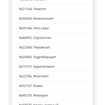
№21164, Гематит
№36943, Волконскоит
№59184, Гипс,сера
№46492, Серпентин
№22568, Перовскит
№39483, Гидроборацит
№19737, Аурипигмент
№22746, Флогопит
№52167, Яшма
№46379, Флюорит
№03970, Кварц зеленый