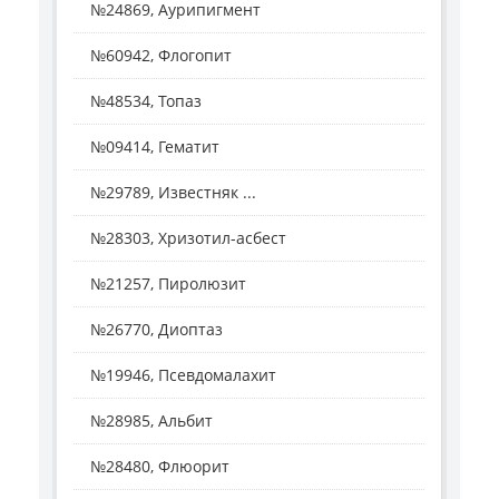
№24869, Аурипигмент
№60942, Флогопит
№48534, Топаз
№09414, Гематит
№29789, Известняк ...
№28303, Хризотил-асбест
№21257, Пиролюзит
№26770, Диоптаз
№19946, Псевдомалахит
№28985, Альбит
№28480, Флюорит