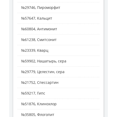
№29746, Пироморфит
№57647, Кальцит
№60804, Антимонит
№61238, Смитсонит
№23339, Кварц
№59902, Нашатырь, сера
№29779, Целестин, сера
№21752, Спессартин
№59217, Гипс
№51876, Клинохлор
№35805, Флогопит