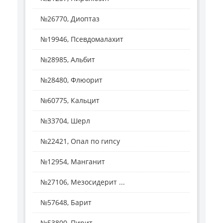
№26770, Диоптаз
№19946, Псевдомалахит
№28985, Альбит
№28480, Флюорит
№60775, Кальцит
№33704, Шерл
№22421, Опал по гипсу
№12954, Манганит
№27106, Мезосидерит ...
№57648, Барит
№53800, Пирит