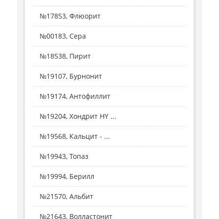
№17853, Флюорит
№00183, Сера
№18538, Пирит
№19107, Бурнонит
№19174, Антофиллит
№19204, Хондрит HY ...
№19568, Кальцит - ...
№19943, Топаз
№19994, Берилл
№21570, Альбит
№21643, Волластонит