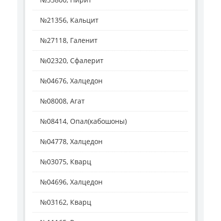
№21356, Кальцит
№27118, Галенит
№02320, Сфалерит
№04676, Халцедон
№08008, Агат
№08414, Опал(кабошоны)
№04778, Халцедон
№03075, Кварц
№04696, Халцедон
№03162, Кварц