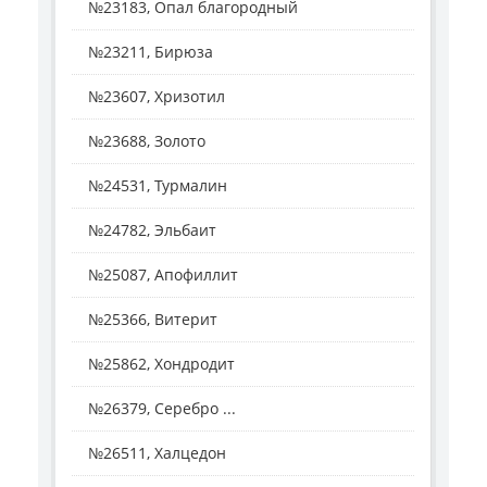
№23183, Опал благородный
№23211, Бирюза
№23607, Хризотил
№23688, Золото
№24531, Турмалин
№24782, Эльбаит
№25087, Апофиллит
№25366, Витерит
№25862, Хондродит
№26379, Серебро ...
№26511, Халцедон