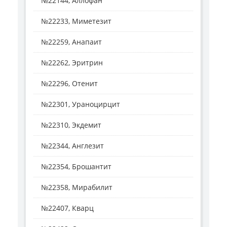
№22144, Аллофан
№22233, Миметезит
№22259, Анапаит
№22262, Эритрин
№22296, Отенит
№22301, Ураноцирцит
№22310, Экдемит
№22344, Англезит
№22354, Брошантит
№22358, Мирабилит
№22407, Кварц