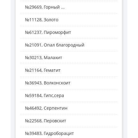
№29669, Горный ...
№11128, Золото
№61237, Пироморфит
№21091, Опал благородный
№30213, Малахит
№21164, Гематит
№36943, Волконскоит
№59184, Гипс,сера
№46492, Серпентин
№22568, Перовскит
№39483, Гидроборацит