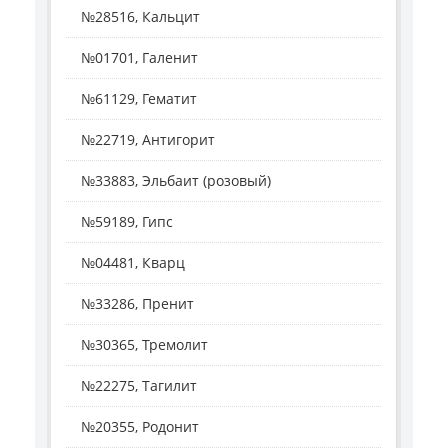
№28516, Кальцит
№01701, Галенит
№61129, Гематит
№22719, Антигорит
№33883, Эльбаит (розовый)
№59189, Гипс
№04481, Кварц
№33286, Пренит
№30365, Тремолит
№22275, Тагилит
№20355, Родонит