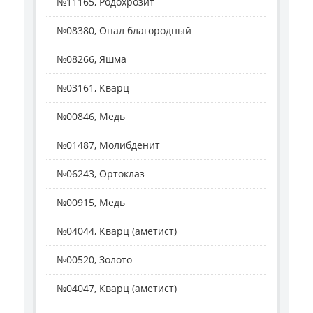
№11165, Родохрозит
№08380, Опал благородный
№08266, Яшма
№03161, Кварц
№00846, Медь
№01487, Молибденит
№06243, Ортоклаз
№00915, Медь
№04044, Кварц (аметист)
№00520, Золото
№04047, Кварц (аметист)