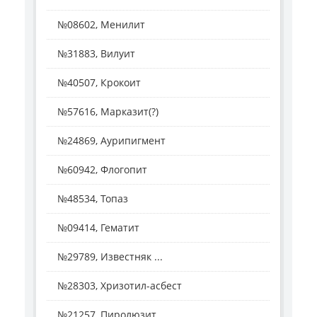
№08602, Менилит
№31883, Вилуит
№40507, Крокоит
№57616, Марказит(?)
№24869, Аурипигмент
№60942, Флогопит
№48534, Топаз
№09414, Гематит
№29789, Известняк ...
№28303, Хризотил-асбест
№21257, Пиролюзит