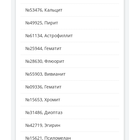
№53476, Кальцит
№49925, Пирит
№61134, Астрофиллит
№25944, Гематит
№28630, Флюорит
№55903, Вивианит
№09336, Гематит
№15653, Хромит
№31486, Диоптаз
№42719, Эгирин
№15621, Псиломелан