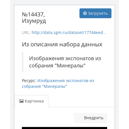
№14437,
Загрузить
Изумруд
URL:
http://data.sgm.ru/dataset/17744eed-27fa-4a9a-bc72-4e657fa570af/resource/5168cf2d-107b-41cb-92b0-425b9e63823b/download/mineral_14437.jpg
Из описания набора данных
Изображения экспонатов из
собрания "Минералы"
Ресурс:
Изображения экспонатов из
собрания "Минералы"
Картинка
Внедрить