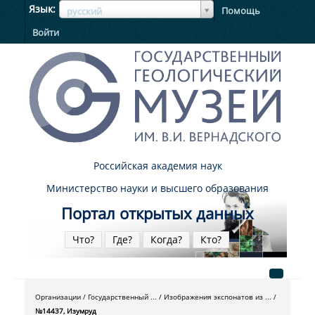
ЯзыкЯзык
Язык
Помощь
русский
Войти
Российская академия наук
Министерство науки и высшего образования
Портал открытых данных
Что?
Где?
Когда?
Кто?
Организации
Государственный ...
Изображения экспонатов из ...
№14437, Изумруд