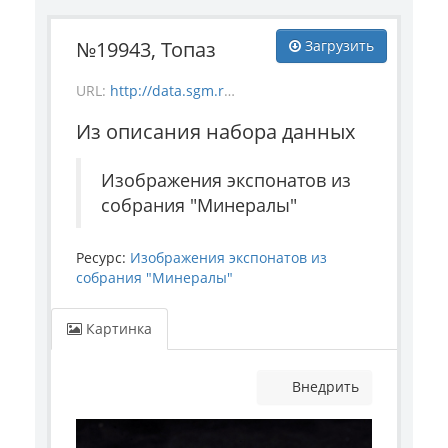
№19943, Топаз
Загрузить
URL:
http://data.sgm.ru/dataset/17744eed-27fa-4a9a-bc72-4e657fa570af/resource/f21d13b1-e889-4b1c-b694-fc1e60ff7247/download/mineral_19943.jpg
Из описания набора данных
Изображения экспонатов из
собрания "Минералы"
Ресурс:
Изображения экспонатов из
собрания "Минералы"
Картинка
Внедрить