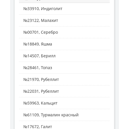
№33910, Индиголит
№23122, Малахит
№00701, Серебро
№18849, Яшма
№14507, Берилл
№28461, Топаз
№21970, Рубеллит
№22031, Рубеллит
№59963, Кальцит
№61109, Турмалин красный
№17672, Галит