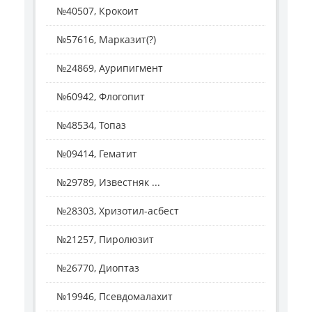
№40507, Крокоит
№57616, Марказит(?)
№24869, Аурипигмент
№60942, Флогопит
№48534, Топаз
№09414, Гематит
№29789, Известняк ...
№28303, Хризотил-асбест
№21257, Пиролюзит
№26770, Диоптаз
№19946, Псевдомалахит