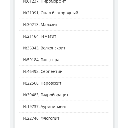
№61237, Пироморфит
№21091, Опал благородный
№30213, Малахит
№21164, Гематит
№36943, Волконскоит
№59184, Гипс,сера
№46492, Серпентин
№22568, Перовскит
№39483, Гидроборацит
№19737, Аурипигмент
№22746, Флогопит