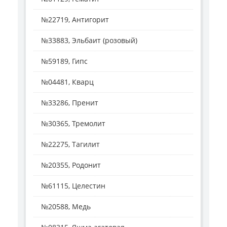
№22719, Антигорит
№33883, Эльбаит (розовый)
№59189, Гипс
№04481, Кварц
№33286, Пренит
№30365, Тремолит
№22275, Тагилит
№20355, Родонит
№61115, Целестин
№20588, Медь