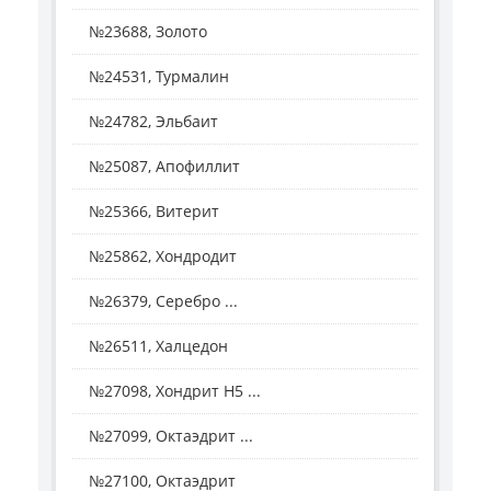
№23688, Золото
№24531, Турмалин
№24782, Эльбаит
№25087, Апофиллит
№25366, Витерит
№25862, Хондродит
№26379, Серебро ...
№26511, Халцедон
№27098, Хондрит H5 ...
№27099, Октаэдрит ...
№27100, Октаэдрит