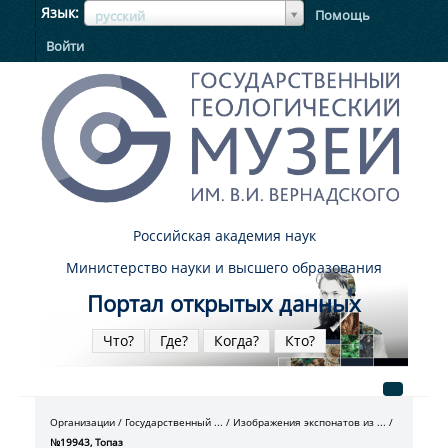
ЯзыкЯзык
Язык
Помощь
русский
Войти
Российская академия наук
Министерство науки и высшего образования
Портал открытых данных
Что?
Где?
Когда?
Кто?
Организации
Государственный ...
Изображения экспонатов из ...
№19943, Топаз