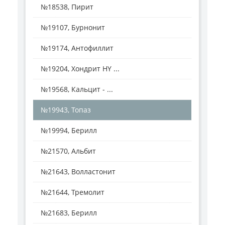
№18538, Пирит
№19107, Бурнонит
№19174, Антофиллит
№19204, Хондрит HY ...
№19568, Кальцит - ...
№19943, Топаз
№19994, Берилл
№21570, Альбит
№21643, Волластонит
№21644, Тремолит
№21683, Берилл