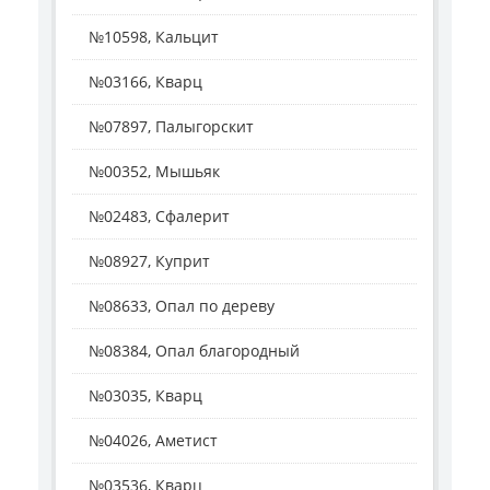
№10598, Кальцит
№03166, Кварц
№07897, Палыгорскит
№00352, Мышьяк
№02483, Сфалерит
№08927, Куприт
№08633, Опал по дереву
№08384, Опал благородный
№03035, Кварц
№04026, Аметист
№03536, Кварц