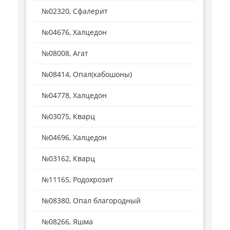
№02320, Сфалерит
№04676, Халцедон
№08008, Агат
№08414, Опал(кабошоны)
№04778, Халцедон
№03075, Кварц
№04696, Халцедон
№03162, Кварц
№11165, Родохрозит
№08380, Опал благородный
№08266, Яшма