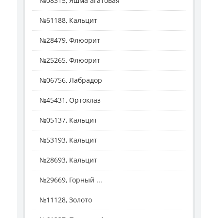
№08315, Яшма агатовая
№61188, Кальцит
№28479, Флюорит
№25265, Флюорит
№06756, Лабрадор
№45431, Ортоклаз
№05137, Кальцит
№53193, Кальцит
№28693, Кальцит
№29669, Горный ...
№11128, Золото