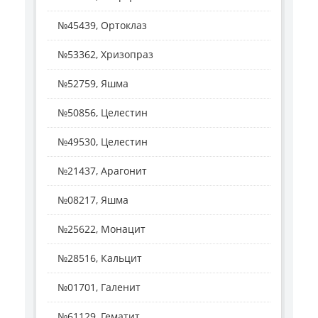
№45439, Ортоклаз
№53362, Хризопраз
№52759, Яшма
№50856, Целестин
№49530, Целестин
№21437, Арагонит
№08217, Яшма
№25622, Монацит
№28516, Кальцит
№01701, Галенит
№61129, Гематит