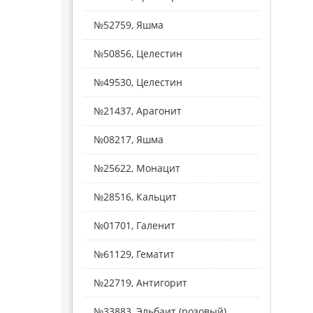
№52759, Яшма
№50856, Целестин
№49530, Целестин
№21437, Арагонит
№08217, Яшма
№25622, Монацит
№28516, Кальцит
№01701, Галенит
№61129, Гематит
№22719, Антигорит
№33883, Эльбаит (розовый)