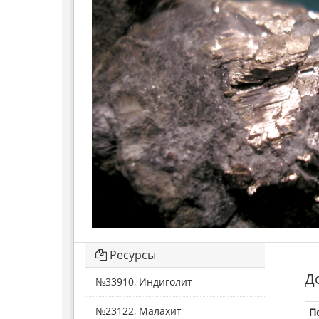
Ресурсы
Д
№33910, Индиголит
№23122, Малахит
П