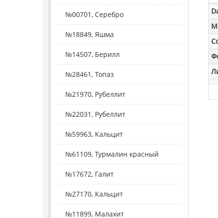
D
№00701, Серебро
M
№18849, Яшма
С
№14507, Берилл
Ф
Л
№28461, Топаз
№21970, Рубеллит
№22031, Рубеллит
№59963, Кальцит
№61109, Турмалин красный
№17672, Галит
№27170, Кальцит
№11899, Малахит