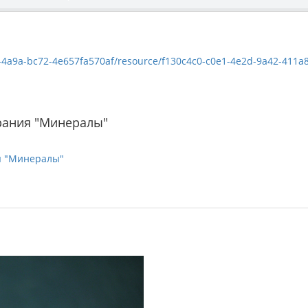
a9a-bc72-4e657fa570af/resource/f130c4c0-c0e1-4e2d-9a42-411a842b4ee5/
рания "Минералы"
я "Минералы"