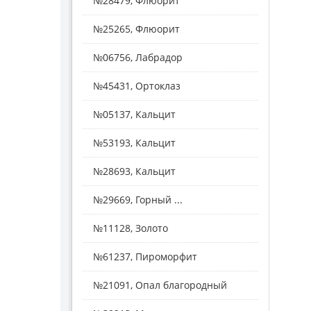
№28479, Флюорит
№25265, Флюорит
№06756, Лабрадор
№45431, Ортоклаз
№05137, Кальцит
№53193, Кальцит
№28693, Кальцит
№29669, Горный ...
№11128, Золото
№61237, Пироморфит
№21091, Опал благородный