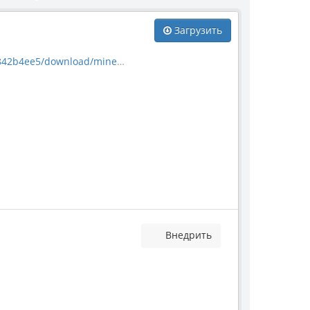
Загрузить
download/mineral_50761.jpg
Внедрить