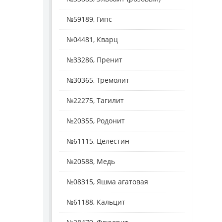
№59189, Гипс
№04481, Кварц
№33286, Пренит
№30365, Тремолит
№22275, Тагилит
№20355, Родонит
№61115, Целестин
№20588, Медь
№08315, Яшма агатовая
№61188, Кальцит