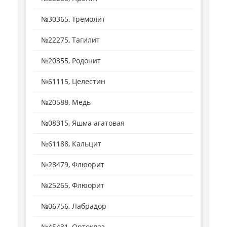
№30365, Тремолит
№22275, Тагилит
№20355, Родонит
№61115, Целестин
№20588, Медь
№08315, Яшма агатовая
№61188, Кальцит
№28479, Флюорит
№25265, Флюорит
№06756, Лабрадор
№45431, Ортоклаз