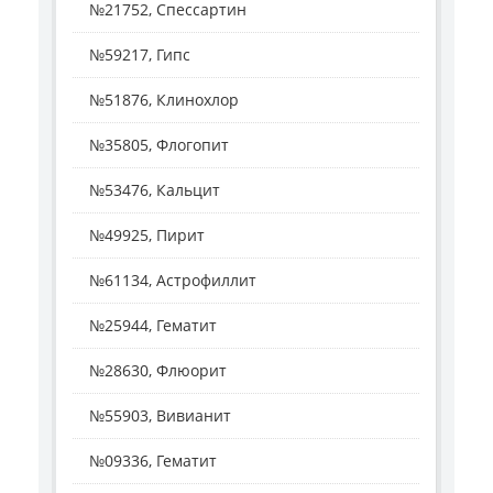
№21752, Спессартин
№59217, Гипс
№51876, Клинохлор
№35805, Флогопит
№53476, Кальцит
№49925, Пирит
№61134, Астрофиллит
№25944, Гематит
№28630, Флюорит
№55903, Вивианит
№09336, Гематит