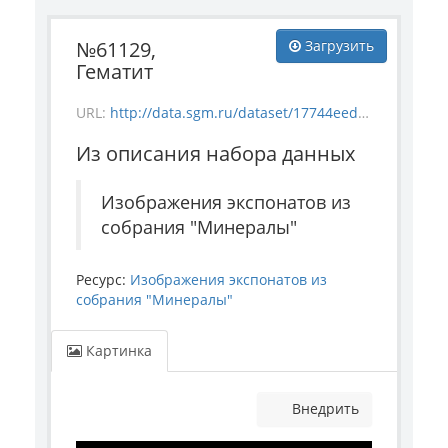
№61129,
Загрузить
Гематит
URL:
http://data.sgm.ru/dataset/17744eed-27fa-4a9a-bc72-4e657fa570af/resource/bf281f66-2d4d-4115-8f74-70dd697a2027/download/mineral_61129.jpg
Из описания набора данных
Изображения экспонатов из
собрания "Минералы"
Ресурс:
Изображения экспонатов из
собрания "Минералы"
Картинка
Внедрить