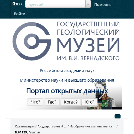
ЯзыкЯзык
Язык
Помощь
русский
Войти
Российская академия наук
Министерство науки и высшего образования
Портал открытых данных
Что?
Где?
Когда?
Кто?
Организации
Государственный ...
Изображения экспонатов из ...
№61129, Гематит