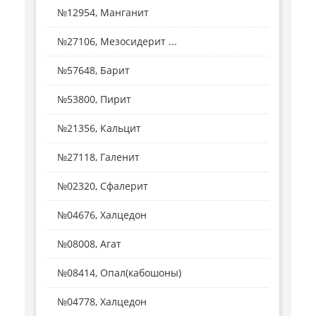
№12954, Манганит
№27106, Мезосидерит ...
№57648, Барит
№53800, Пирит
№21356, Кальцит
№27118, Галенит
№02320, Сфалерит
№04676, Халцедон
№08008, Агат
№08414, Опал(кабошоны)
№04778, Халцедон