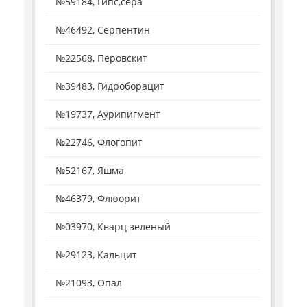
№59184, Гипс,сера
№46492, Серпентин
№22568, Перовскит
№39483, Гидроборацит
№19737, Аурипигмент
№22746, Флогопит
№52167, Яшма
№46379, Флюорит
№03970, Кварц зеленый
№29123, Кальцит
№21093, Опал