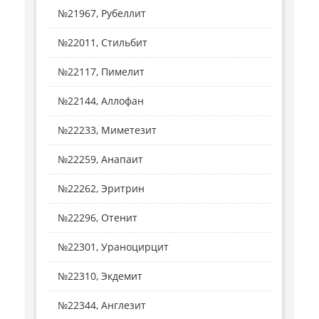
№21967, Рубеллит
№22011, Стильбит
№22117, Пимелит
№22144, Аллофан
№22233, Миметезит
№22259, Анапаит
№22262, Эритрин
№22296, Отенит
№22301, Ураноцирцит
№22310, Экдемит
№22344, Англезит