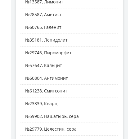
№13587, Лимонит
№28587, Аметист
№60765, Галенит
№35181, Лепидолит
№29746, Пироморфит
№57647, Кальцит
№60804, Антимонит
№61238, Смитсонит
№23339, Кварц
№59902, Нашатырь, сера
№29779, Целестин, сера