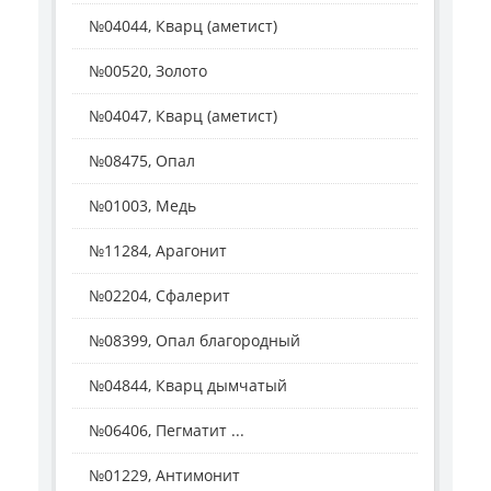
№04044, Кварц (аметист)
№00520, Золото
№04047, Кварц (аметист)
№08475, Опал
№01003, Медь
№11284, Арагонит
№02204, Сфалерит
№08399, Опал благородный
№04844, Кварц дымчатый
№06406, Пегматит ...
№01229, Антимонит