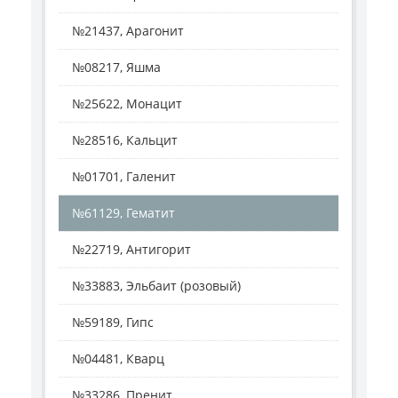
№21437, Арагонит
№08217, Яшма
№25622, Монацит
№28516, Кальцит
№01701, Галенит
№61129, Гематит
№22719, Антигорит
№33883, Эльбаит (розовый)
№59189, Гипс
№04481, Кварц
№33286, Пренит