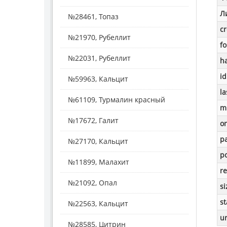
Л
№28461, Топаз
c
№21970, Рубеллит
f
№22031, Рубеллит
h
id
№59963, Кальцит
la
№61109, Турмалин красный
m
№17672, Галит
o
p
№27170, Кальцит
po
№11899, Малахит
re
№21092, Опал
si
st
№22563, Кальцит
ur
№28585, Цитрин