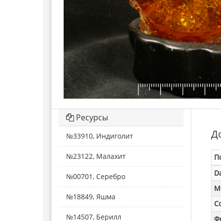
Ресурсы
Д
№33910, Индиголит
№23122, Малахит
П
D
№00701, Серебро
M
№18849, Яшма
С
№14507, Берилл
Ф