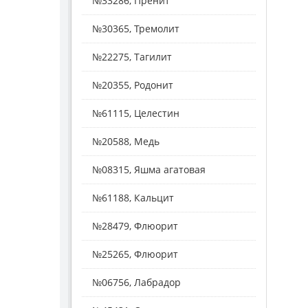
№33286, Пренит
№30365, Тремолит
№22275, Тагилит
№20355, Родонит
№61115, Целестин
№20588, Медь
№08315, Яшма агатовая
№61188, Кальцит
№28479, Флюорит
№25265, Флюорит
№06756, Лабрадор