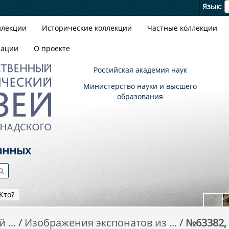
Я
Язык
ллекции
Исторические коллекции
Частные коллекции
зации
О проекте
Российская академия наук
Министерство науки и высшего
образования
анных
Кто?
 ...
Изображения экспонатов из ...
№63382, Я