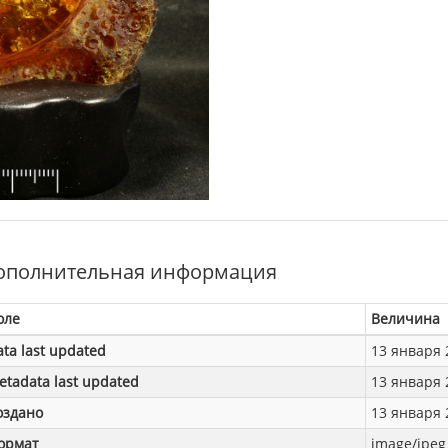
ополнительная информация
оле
Величина
ata last updated
13 января 2
etadata last updated
13 января 2
оздано
13 января 2
ормат
image/jpeg