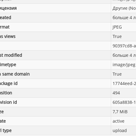
ицензия
Другие (No
reated
больше 4 л
ormat
JPEG
as views
True
90397cd8-
st modified
больше 4 л
imetype
image/jpeg
n same domain
True
ackage id
17744eed-2
sition
494
vision id
605a8838-1
ze
7,7 MiB
ate
active
l type
upload