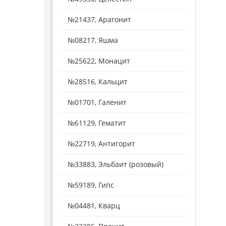
№21437, Арагонит
№08217, Яшма
№25622, Монацит
№28516, Кальцит
№01701, Галенит
№61129, Гематит
№22719, Антигорит
№33883, Эльбаит (розовый)
№59189, Гипс
№04481, Кварц