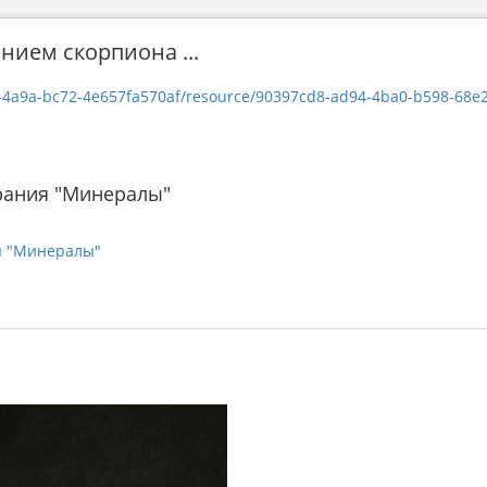
нием скорпиона ...
-4a9a-bc72-4e657fa570af/resource/90397cd8-ad94-4ba0-b598-68e2124
рания "Минералы"
я "Минералы"