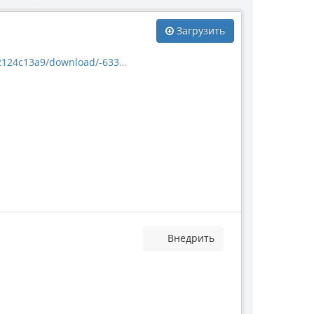
Загрузить
c13a9/download/-63382.jpg
Внедрить