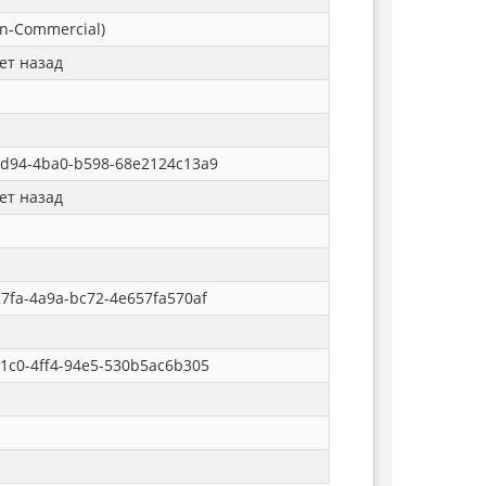
n-Commercial)
ет назад
ad94-4ba0-b598-68e2124c13a9
ет назад
7fa-4a9a-bc72-4e657fa570af
1c0-4ff4-94e5-530b5ac6b305