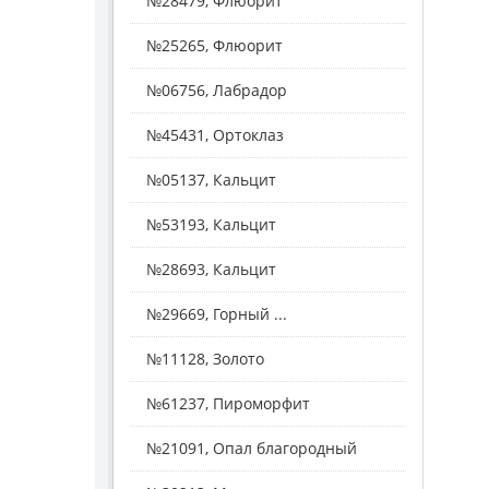
№28479, Флюорит
№25265, Флюорит
№06756, Лабрадор
№45431, Ортоклаз
№05137, Кальцит
№53193, Кальцит
№28693, Кальцит
№29669, Горный ...
№11128, Золото
№61237, Пироморфит
№21091, Опал благородный