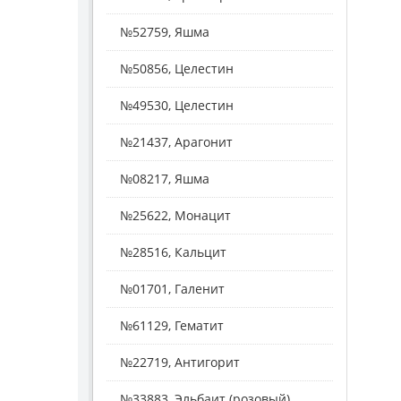
№52759, Яшма
№50856, Целестин
№49530, Целестин
№21437, Арагонит
№08217, Яшма
№25622, Монацит
№28516, Кальцит
№01701, Галенит
№61129, Гематит
№22719, Антигорит
№33883, Эльбаит (розовый)