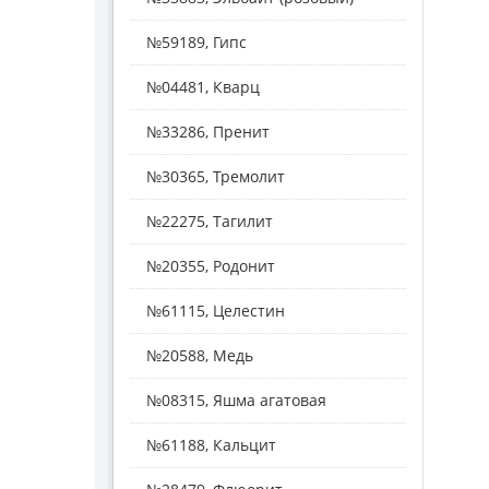
№59189, Гипс
№04481, Кварц
№33286, Пренит
№30365, Тремолит
№22275, Тагилит
№20355, Родонит
№61115, Целестин
№20588, Медь
№08315, Яшма агатовая
№61188, Кальцит