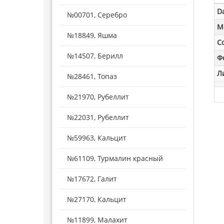
D
№00701, Серебро
M
№18849, Яшма
С
№14507, Берилл
Ф
Л
№28461, Топаз
№21970, Рубеллит
№22031, Рубеллит
№59963, Кальцит
№61109, Турмалин красный
№17672, Галит
№27170, Кальцит
№11899, Малахит