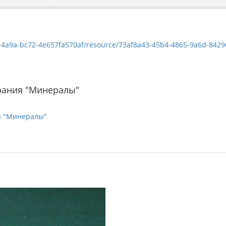
a9a-bc72-4e657fa570af/resource/73af8a43-45b4-4865-9a6d-842968ee432e/
рания "Минералы"
я "Минералы"