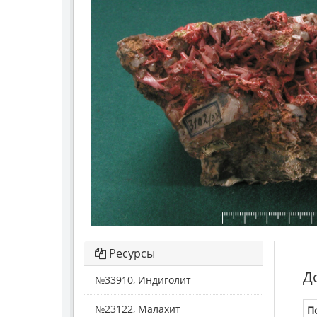
Ресурсы
Д
№33910, Индиголит
№23122, Малахит
П