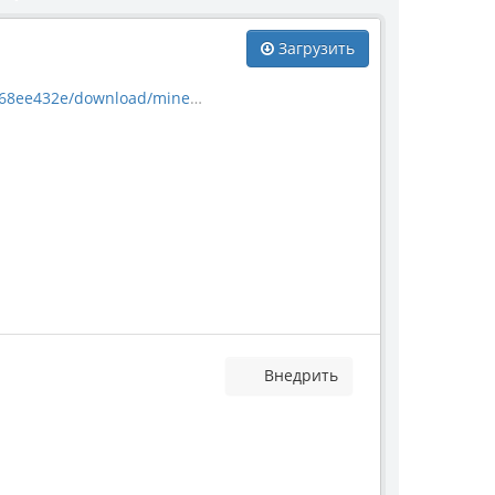
Загрузить
download/mineral_40492.jpg
Внедрить