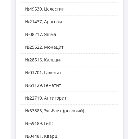
№49530, Целестин
№21437, Арагонит
№08217, Яшма
№25622, Монацит
№28516, Кальцит
№01701, Галенит
№61129, Гематит
№22719, Антигорит
№33883, Эльбаит (розовый)
№59189, Гипс
№04481, Кварц