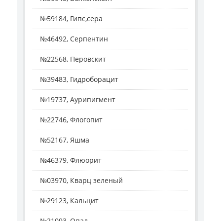
№59184, Гипс,сера
№46492, Серпентин
№22568, Перовскит
№39483, Гидроборацит
№19737, Аурипигмент
№22746, Флогопит
№52167, Яшма
№46379, Флюорит
№03970, Кварц зеленый
№29123, Кальцит
№21093, Опал