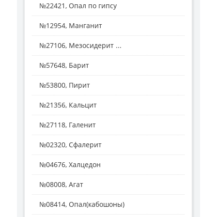
№22421, Опал по гипсу
№12954, Манганит
№27106, Мезосидерит ...
№57648, Барит
№53800, Пирит
№21356, Кальцит
№27118, Галенит
№02320, Сфалерит
№04676, Халцедон
№08008, Агат
№08414, Опал(кабошоны)