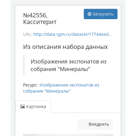
№42556,
Загрузить
Касситерит
URL:
http://data.sgm.ru/dataset/17744eed-27fa-4a9a-bc72-4e657fa570af/resource/0c32ee08-af14-4029-981e-6534a3d8b782/download/mineral_42556.jpg
Из описания набора данных
Изображения экспонатов из
собрания "Минералы"
Ресурс:
Изображения экспонатов из
собрания "Минералы"
Картинка
Внедрить