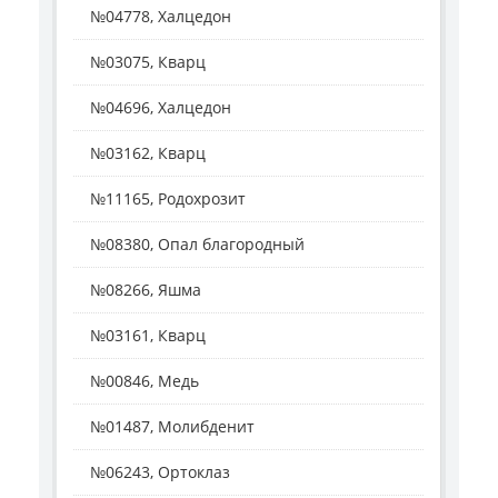
№04778, Халцедон
№03075, Кварц
№04696, Халцедон
№03162, Кварц
№11165, Родохрозит
№08380, Опал благородный
№08266, Яшма
№03161, Кварц
№00846, Медь
№01487, Молибденит
№06243, Ортоклаз