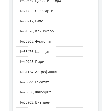
№29779, Целестин, сера
№21752, Спессартин
№59217, Гипс
№51876, Клинохлор
№35805, Флогопит
№53476, Кальцит
№49925, Пирит
№61134, Астрофиллит
№25944, Гематит
№28630, Флюорит
№55903, Вивианит