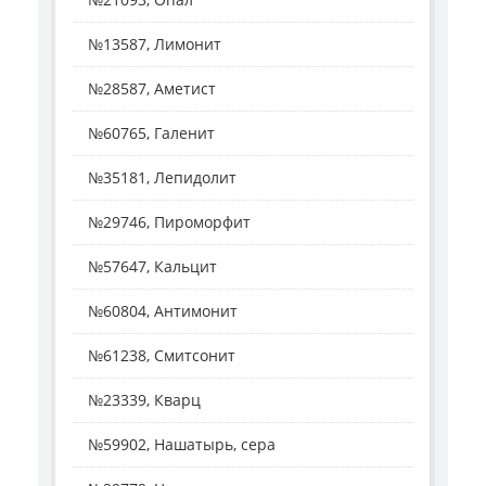
№13587, Лимонит
№28587, Аметист
№60765, Галенит
№35181, Лепидолит
№29746, Пироморфит
№57647, Кальцит
№60804, Антимонит
№61238, Смитсонит
№23339, Кварц
№59902, Нашатырь, сера