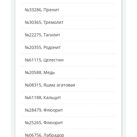
№33286, Пренит
№30365, Тремолит
№22275, Тагилит
№20355, Родонит
№61115, Целестин
№20588, Медь
№08315, Яшма агатовая
№61188, Кальцит
№28479, Флюорит
№25265, Флюорит
№06756, Лабрадор