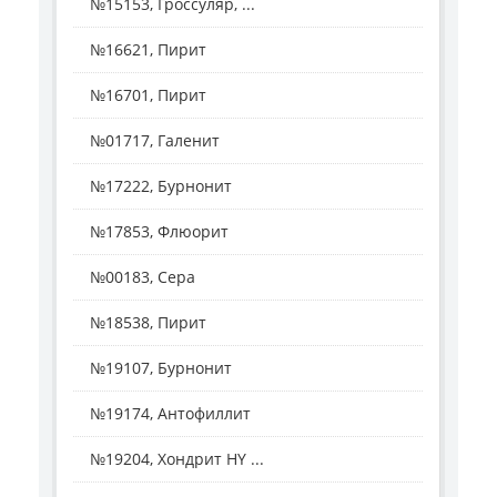
№15153, Гроссуляр, ...
№16621, Пирит
№16701, Пирит
№01717, Галенит
№17222, Бурнонит
№17853, Флюорит
№00183, Сера
№18538, Пирит
№19107, Бурнонит
№19174, Антофиллит
№19204, Хондрит HY ...