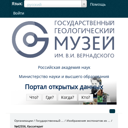
ЯзыкЯзык
Язык
Помощь
русский
Войти
Российская академия наук
Министерство науки и высшего образования
Портал открытых данных
Что?
Где?
Когда?
Кто?
Организации
Государственный ...
Изображения экспонатов из ...
№42556, Касситерит