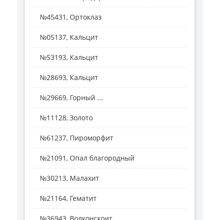
№45431, Ортоклаз
№05137, Кальцит
№53193, Кальцит
№28693, Кальцит
№29669, Горный ...
№11128, Золото
№61237, Пироморфит
№21091, Опал благородный
№30213, Малахит
№21164, Гематит
№36943, Волконскоит