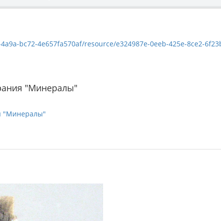
a9a-bc72-4e657fa570af/resource/e324987e-0eeb-425e-8ce2-6f23bdda6a75/
рания "Минералы"
я "Минералы"