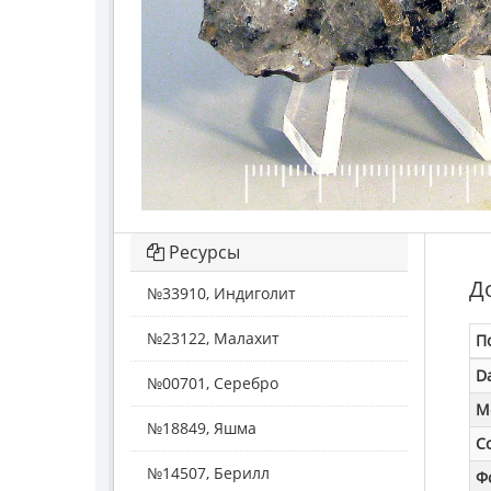
Ресурсы
Д
№33910, Индиголит
№23122, Малахит
П
D
№00701, Серебро
M
№18849, Яшма
С
№14507, Берилл
Ф