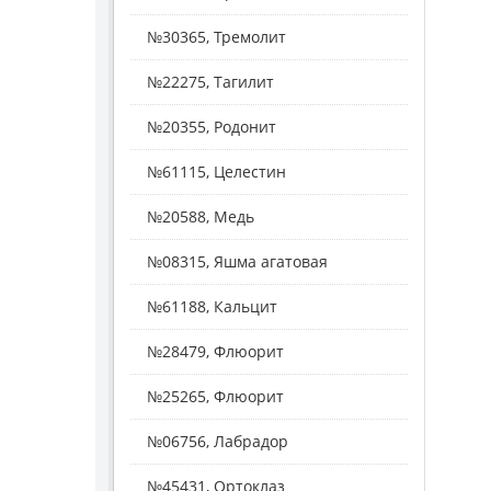
№30365, Тремолит
№22275, Тагилит
№20355, Родонит
№61115, Целестин
№20588, Медь
№08315, Яшма агатовая
№61188, Кальцит
№28479, Флюорит
№25265, Флюорит
№06756, Лабрадор
№45431, Ортоклаз