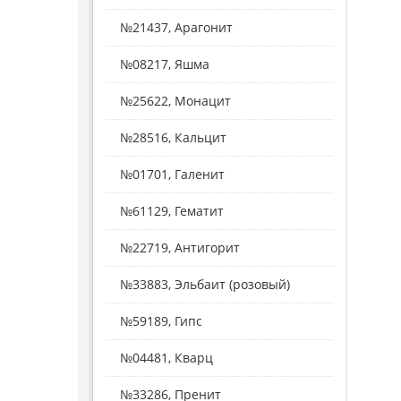
№21437, Арагонит
№08217, Яшма
№25622, Монацит
№28516, Кальцит
№01701, Галенит
№61129, Гематит
№22719, Антигорит
№33883, Эльбаит (розовый)
№59189, Гипс
№04481, Кварц
№33286, Пренит