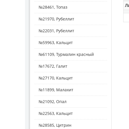
Л
№28461, Топаз
№21970, Рубеллит
№22031, Рубеллит
№59963, Кальцит
№61109, Турмалин красный
№17672, Галит
№27170, Кальцит
№11899, Малахит
№21092, Опал
№22563, Кальцит
№28585, Цитрин