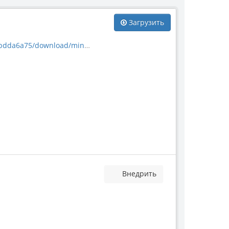
Загрузить
download/mineral_2181.jpg
Внедрить