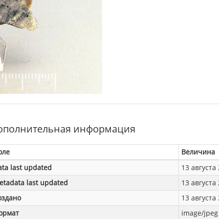
ополнительная информация
оле
Величина
ata last updated
13 августа 
etadata last updated
13 августа 
оздано
13 августа 
ормат
image/jpeg