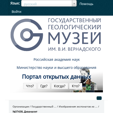
ЯзыкЯзык
Язык
Помощь
русский
Войти
Российская академия наук
Министерство науки и высшего образования
Портал открытых данных
Что?
Где?
Когда?
Кто?
Организации
Государственный ...
Изображения экспонатов из ...
№37438, Дизаналит