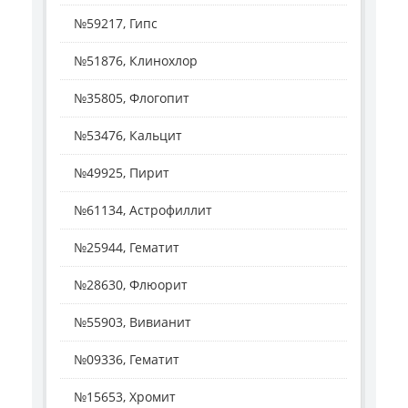
№59217, Гипс
№51876, Клинохлор
№35805, Флогопит
№53476, Кальцит
№49925, Пирит
№61134, Астрофиллит
№25944, Гематит
№28630, Флюорит
№55903, Вивианит
№09336, Гематит
№15653, Хромит