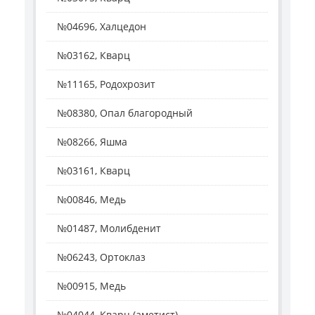
№04696, Халцедон
№03162, Кварц
№11165, Родохрозит
№08380, Опал благородный
№08266, Яшма
№03161, Кварц
№00846, Медь
№01487, Молибденит
№06243, Ортоклаз
№00915, Медь
№04044, Кварц (аметист)