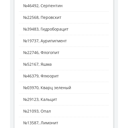
№46492, Серпентин
№22568, Перовскит
№39483, Гидроборацит
№19737, Аурипигмент
№22746, Флогопит
№52167, Яшма
№46379, Флюорит
№03970, Кварц зеленый
№29123, Кальцит
№21093, Опал
№13587, Лимонит