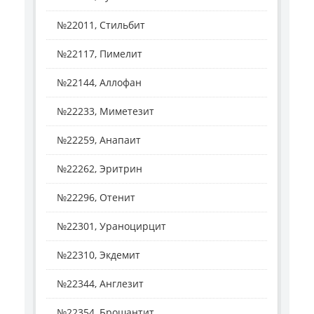
№22011, Стильбит
№22117, Пимелит
№22144, Аллофан
№22233, Миметезит
№22259, Анапаит
№22262, Эритрин
№22296, Отенит
№22301, Ураноцирцит
№22310, Экдемит
№22344, Англезит
№22354, Брошантит