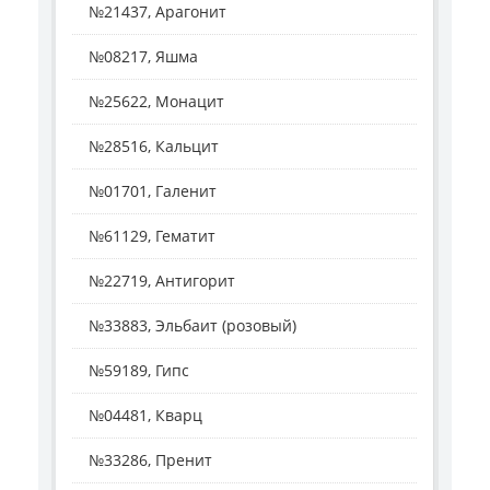
№21437, Арагонит
№08217, Яшма
№25622, Монацит
№28516, Кальцит
№01701, Галенит
№61129, Гематит
№22719, Антигорит
№33883, Эльбаит (розовый)
№59189, Гипс
№04481, Кварц
№33286, Пренит