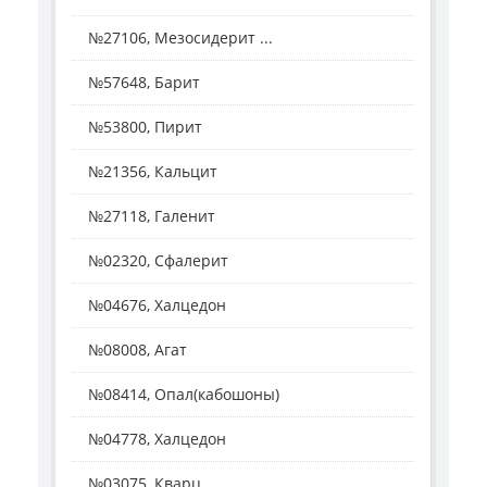
№27106, Мезосидерит ...
№57648, Барит
№53800, Пирит
№21356, Кальцит
№27118, Галенит
№02320, Сфалерит
№04676, Халцедон
№08008, Агат
№08414, Опал(кабошоны)
№04778, Халцедон
№03075, Кварц