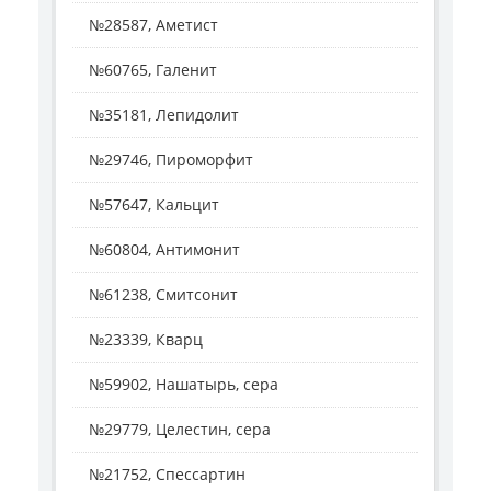
№28587, Аметист
№60765, Галенит
№35181, Лепидолит
№29746, Пироморфит
№57647, Кальцит
№60804, Антимонит
№61238, Смитсонит
№23339, Кварц
№59902, Нашатырь, сера
№29779, Целестин, сера
№21752, Спессартин