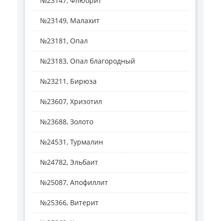
№23147, Флюорит
№23149, Малахит
№23181, Опал
№23183, Опал благородный
№23211, Бирюза
№23607, Хризотил
№23688, Золото
№24531, Турмалин
№24782, Эльбаит
№25087, Апофиллит
№25366, Витерит