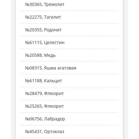
№30365, Тремолит
№22275, Тагилит
№20355, Родонит
№61115, Целестин
№20588, Медь
№08315, Яшма агатовая
№61188, Кальцит
№28479, Флюорит
№25265, Флюорит
№06756, Лабрадор
№45431, Ортоклаз