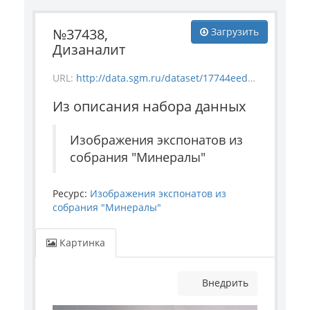
№37438,
Загрузить
Дизаналит
URL:
http://data.sgm.ru/dataset/17744eed-27fa-4a9a-bc72-4e657fa570af/resource/fc07dee4-a917-438b-8d6c-b98fc3688f16/download/mineral_37438.jpg
Из описания набора данных
Изображения экспонатов из
собрания "Минералы"
Ресурс:
Изображения экспонатов из
собрания "Минералы"
Картинка
Внедрить