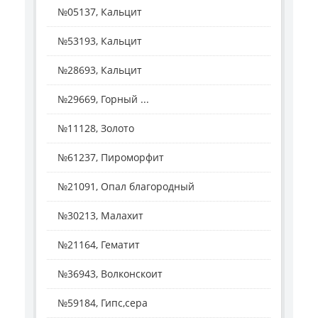
№05137, Кальцит
№53193, Кальцит
№28693, Кальцит
№29669, Горный ...
№11128, Золото
№61237, Пироморфит
№21091, Опал благородный
№30213, Малахит
№21164, Гематит
№36943, Волконскоит
№59184, Гипс,сера