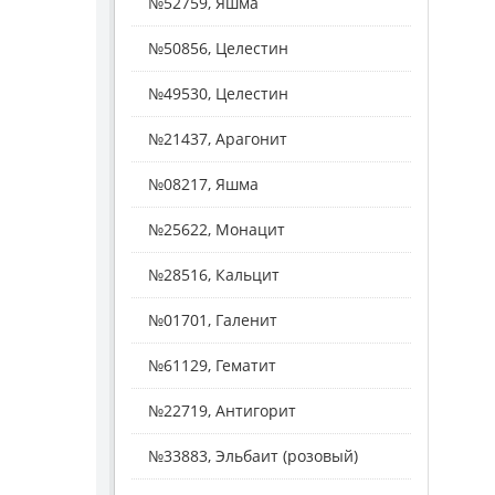
№52759, Яшма
№50856, Целестин
№49530, Целестин
№21437, Арагонит
№08217, Яшма
№25622, Монацит
№28516, Кальцит
№01701, Галенит
№61129, Гематит
№22719, Антигорит
№33883, Эльбаит (розовый)