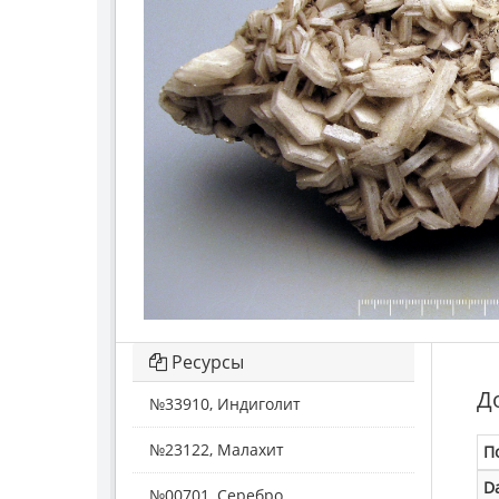
Ресурсы
Д
№33910, Индиголит
№23122, Малахит
П
D
№00701, Серебро