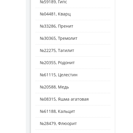
№59189, Гипс
№04481, Кварц
№33286, Пренит
№30365, Тремолит
№22275, Тагилит
№20355, Родонит
№61115, Целестин
№20588, Медь
№08315, Яшма агатовая
№61188, Кальцит
№28479, Флюорит