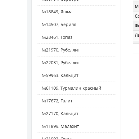
M
№18849, Яшма
С
№14507, Берилл
Ф
Л
№28461, Топаз
№21970, Рубеллит
№22031, Рубеллит
№59963, Кальцит
№61109, Турмалин красный
№17672, Галит
№27170, Кальцит
№11899, Малахит
№21092, Опал