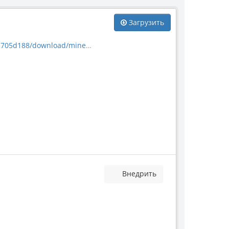
Загрузить
/download/mineral_5616.jpg
Внедрить