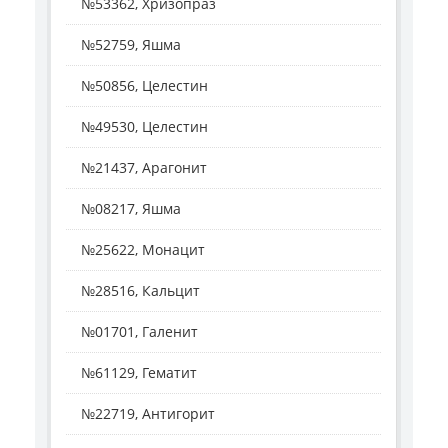
№53362, Хризопраз
№52759, Яшма
№50856, Целестин
№49530, Целестин
№21437, Арагонит
№08217, Яшма
№25622, Монацит
№28516, Кальцит
№01701, Галенит
№61129, Гематит
№22719, Антигорит