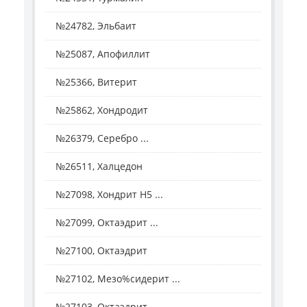
№24782, Эльбаит
№25087, Апофиллит
№25366, Витерит
№25862, Хондродит
№26379, Серебро ...
№26511, Халцедон
№27098, Хондрит H5 ...
№27099, Октаэдрит ...
№27100, Октаэдрит
№27102, Мезо%сидерит ...
№27103, Октаэдрит ...