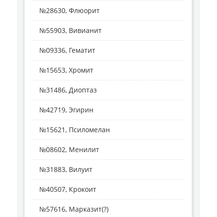
№28630, Флюорит
№55903, Вивианит
№09336, Гематит
№15653, Хромит
№31486, Диоптаз
№42719, Эгирин
№15621, Псиломелан
№08602, Менилит
№31883, Вилуит
№40507, Крокоит
№57616, Марказит(?)