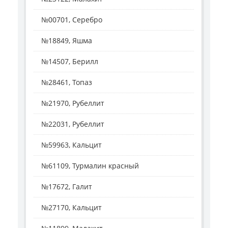
№00701, Серебро
№18849, Яшма
№14507, Берилл
№28461, Топаз
№21970, Рубеллит
№22031, Рубеллит
№59963, Кальцит
№61109, Турмалин красный
№17672, Галит
№27170, Кальцит