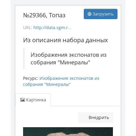
№29366, Топаз
Загрузить
URL:
http://data.sgm.ru/dataset/17744eed-27fa-4a9a-bc72-4e657fa570af/resource/1cc01593-a46f-4623-8b17-56cff1456c11/download/mineral_29366.jpg
Из описания набора данных
Изображения экспонатов из
собрания "Минералы"
Ресурс:
Изображения экспонатов из
собрания "Минералы"
Картинка
Внедрить