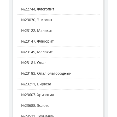
№22744, Флогопит
№23030, Эпсомит
№23122, Малахит
№23147, Флюорит
№23149, Малахит
№23181, Опал
№23183, Опал благородный
№23211, Бирюза
№23607, Хризотил
№23688, Золото
№24531, Турмалин