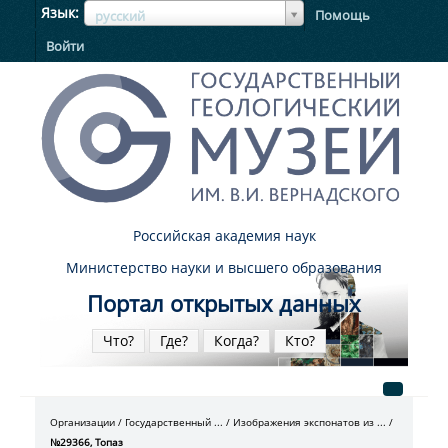
ЯзыкЯзык
Язык
Помощь
русский
Войти
Российская академия наук
Министерство науки и высшего образования
Портал открытых данных
Что?
Где?
Когда?
Кто?
Организации
Государственный ...
Изображения экспонатов из ...
№29366, Топаз