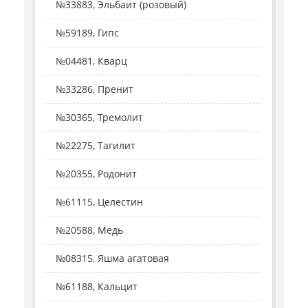
№33883, Эльбаит (розовый)
№59189, Гипс
№04481, Кварц
№33286, Пренит
№30365, Тремолит
№22275, Тагилит
№20355, Родонит
№61115, Целестин
№20588, Медь
№08315, Яшма агатовая
№61188, Кальцит