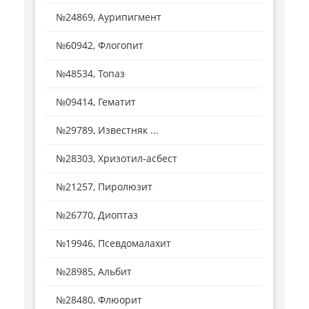
№24869, Аурипигмент
№60942, Флогопит
№48534, Топаз
№09414, Гематит
№29789, Известняк ...
№28303, Хризотил-асбест
№21257, Пиролюзит
№26770, Диоптаз
№19946, Псевдомалахит
№28985, Альбит
№28480, Флюорит