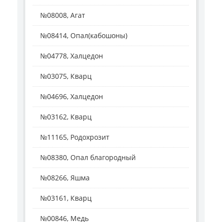
№08008, Агат
№08414, Опал(кабошоны)
№04778, Халцедон
№03075, Кварц
№04696, Халцедон
№03162, Кварц
№11165, Родохрозит
№08380, Опал благородный
№08266, Яшма
№03161, Кварц
№00846, Медь