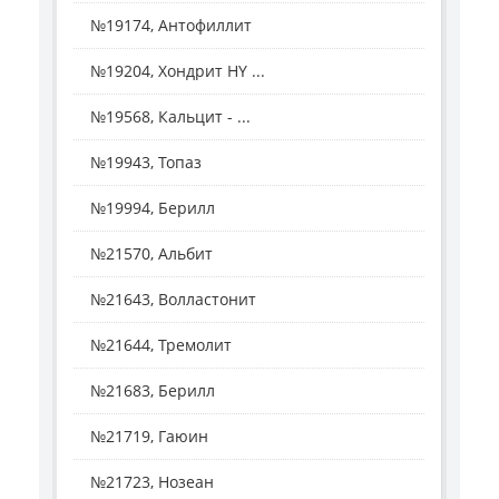
№19174, Антофиллит
№19204, Хондрит HY ...
№19568, Кальцит - ...
№19943, Топаз
№19994, Берилл
№21570, Альбит
№21643, Волластонит
№21644, Тремолит
№21683, Берилл
№21719, Гаюин
№21723, Нозеан