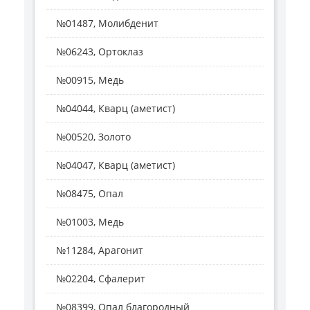
№01487, Молибденит
№06243, Ортоклаз
№00915, Медь
№04044, Кварц (аметист)
№00520, Золото
№04047, Кварц (аметист)
№08475, Опал
№01003, Медь
№11284, Арагонит
№02204, Сфалерит
№08399, Опал благородный