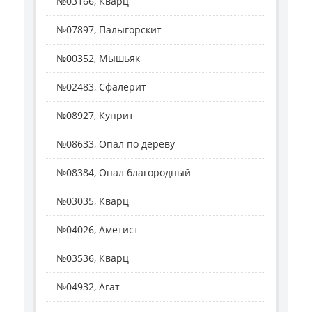
№03166, Кварц
№07897, Палыгорскит
№00352, Мышьяк
№02483, Сфалерит
№08927, Куприт
№08633, Опал по дереву
№08384, Опал благородный
№03035, Кварц
№04026, Аметист
№03536, Кварц
№04932, Агат