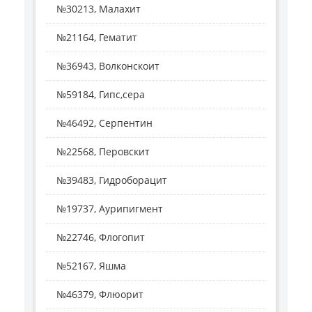
№30213, Малахит
№21164, Гематит
№36943, Волконскоит
№59184, Гипс,сера
№46492, Серпентин
№22568, Перовскит
№39483, Гидроборацит
№19737, Аурипигмент
№22746, Флогопит
№52167, Яшма
№46379, Флюорит