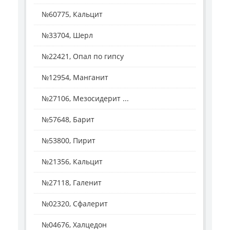
№60775, Кальцит
№33704, Шерл
№22421, Опал по гипсу
№12954, Манганит
№27106, Мезосидерит ...
№57648, Барит
№53800, Пирит
№21356, Кальцит
№27118, Галенит
№02320, Сфалерит
№04676, Халцедон