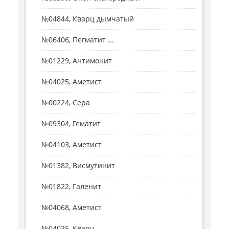
№04844, Кварц дымчатый
№06406, Пегматит ...
№01229, Антимонит
№04025, Аметист
№00224, Сера
№09304, Гематит
№04103, Аметист
№01382, Висмутинит
№01822, Галенит
№04068, Аметист
№04035, Кварц