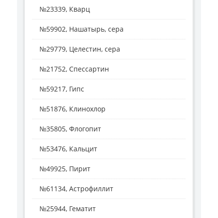
№23339, Кварц
№59902, Нашатырь, сера
№29779, Целестин, сера
№21752, Спессартин
№59217, Гипс
№51876, Клинохлор
№35805, Флогопит
№53476, Кальцит
№49925, Пирит
№61134, Астрофиллит
№25944, Гематит