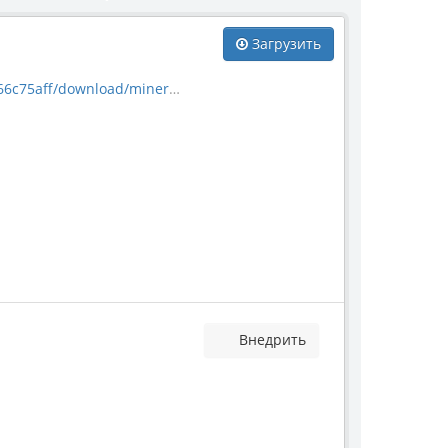
Загрузить
download/mineral_52884.jpg
Внедрить