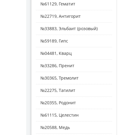
№61129, Гематит
№22719, Антигорит
№33883, Эльбаит (розовый)
№59189, Гипс
№04481, Кварц
№33286, Пренит
№30365, Тремолит
№22275, Тагилит
№20355, Родонит
№61115, Целестин
№20588, Медь