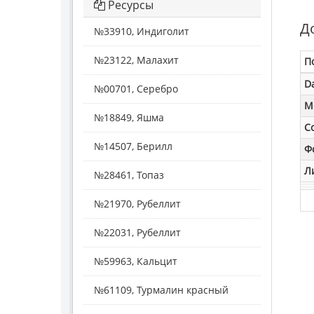
Ресурсы
Д
№33910, Индиголит
№23122, Малахит
П
D
№00701, Серебро
M
№18849, Яшма
С
№14507, Берилл
Ф
Л
№28461, Топаз
№21970, Рубеллит
№22031, Рубеллит
№59963, Кальцит
№61109, Турмалин красный