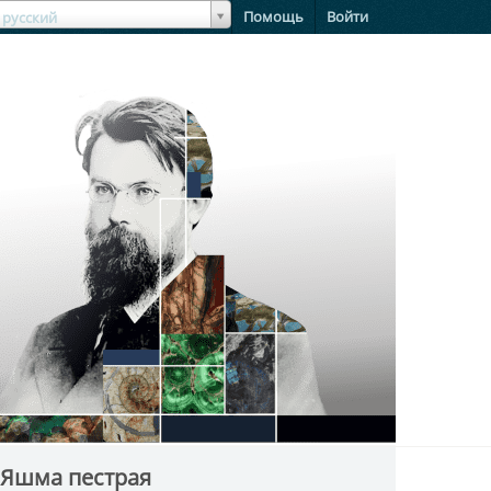
зыкЯзык
Помощь
Войти
русский
 Яшма пестрая