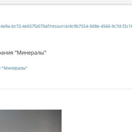
a9a-bc72-4e657fa570af/resource/4c9b7554-9d8e-4566-9c7d-f2c166c75aff/
рания "Минералы"
я "Минералы"