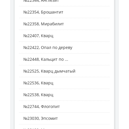
№22344, Англезит
№22354, Брошантит
№22358, Мирабилит
№22407, Кварц
№22422, Опал по дереву
№22448, Кальцит по ...
№22525, Кварц дымчатый
№22536, Кварц
№22538, Кварц
№22744, Флогопит
№23030, Эпсомит