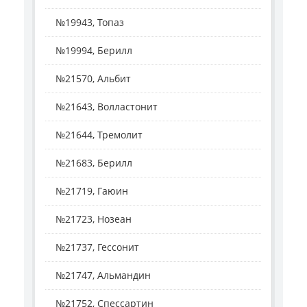
№19943, Топаз
№19994, Берилл
№21570, Альбит
№21643, Волластонит
№21644, Тремолит
№21683, Берилл
№21719, Гаюин
№21723, Нозеан
№21737, Гессонит
№21747, Альмандин
№21752, Спессартин