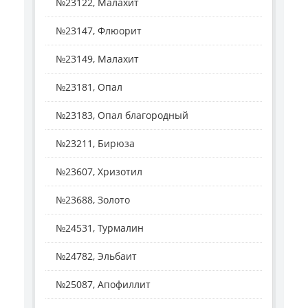
№23122, Малахит
№23147, Флюорит
№23149, Малахит
№23181, Опал
№23183, Опал благородный
№23211, Бирюза
№23607, Хризотил
№23688, Золото
№24531, Турмалин
№24782, Эльбаит
№25087, Апофиллит