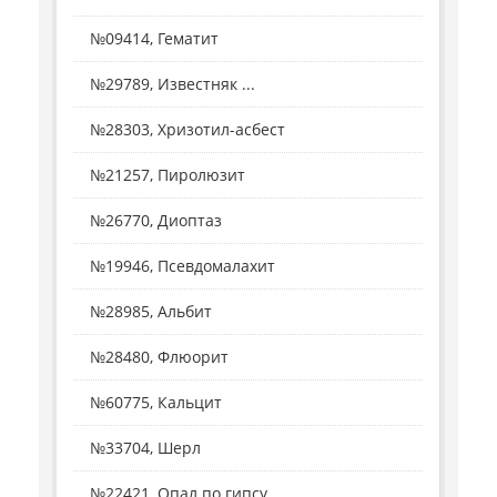
№09414, Гематит
№29789, Известняк ...
№28303, Хризотил-асбест
№21257, Пиролюзит
№26770, Диоптаз
№19946, Псевдомалахит
№28985, Альбит
№28480, Флюорит
№60775, Кальцит
№33704, Шерл
№22421, Опал по гипсу