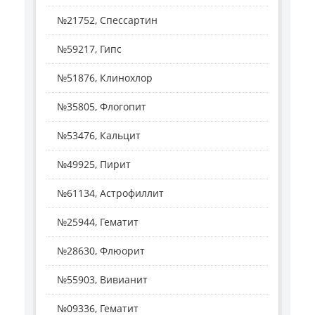
№21752, Спессартин
№59217, Гипс
№51876, Клинохлор
№35805, Флогопит
№53476, Кальцит
№49925, Пирит
№61134, Астрофиллит
№25944, Гематит
№28630, Флюорит
№55903, Вивианит
№09336, Гематит