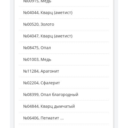
№00915, Медь
№04044, Кварц (аметист)
№00520, Золото
№04047, Кварц (аметист)
№08475, Опал
№01003, Медь
№11284, Арагонит
№02204, Сфалерит
№08399, Опал благородный
№04844, Кварц дымчатый
№06406, Пегматит ...