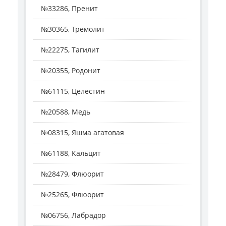
№33286, Пренит
№30365, Тремолит
№22275, Тагилит
№20355, Родонит
№61115, Целестин
№20588, Медь
№08315, Яшма агатовая
№61188, Кальцит
№28479, Флюорит
№25265, Флюорит
№06756, Лабрадор