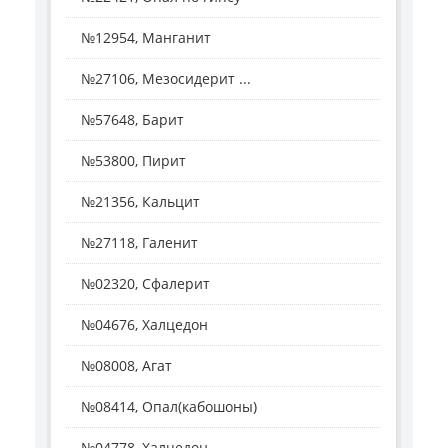
№12954, Манганит
№27106, Мезосидерит ...
№57648, Барит
№53800, Пирит
№21356, Кальцит
№27118, Галенит
№02320, Сфалерит
№04676, Халцедон
№08008, Агат
№08414, Опал(кабошоны)
№04778, Халцедон