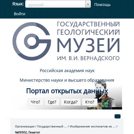
ЯзыкЯзык
Язык
Помощь
русский
Войти
Российская академия наук
Министерство науки и высшего образования
Портал открытых данных
Что?
Где?
Когда?
Кто?
Организации
Государственный ...
Изображения экспонатов из ...
№09302, Гематит