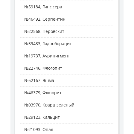
№59184, Гипс,сера
№46492, Серпентин
№22568, Перовскит
№39483, Гидроборацит
№19737, Аурипигмент
№22746, Флогопит
№52167, Яшма
№46379, Флюорит
№03970, Кварц зеленый
№29123, Кальцит
№21093, Опал