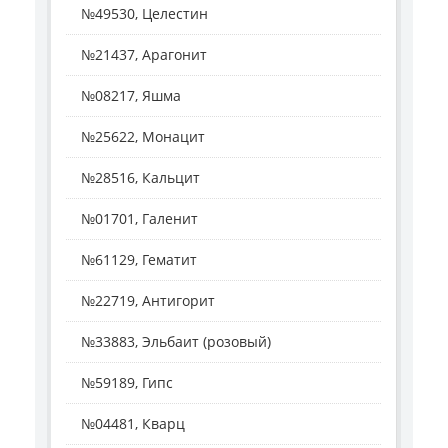
№49530, Целестин
№21437, Арагонит
№08217, Яшма
№25622, Монацит
№28516, Кальцит
№01701, Галенит
№61129, Гематит
№22719, Антигорит
№33883, Эльбаит (розовый)
№59189, Гипс
№04481, Кварц