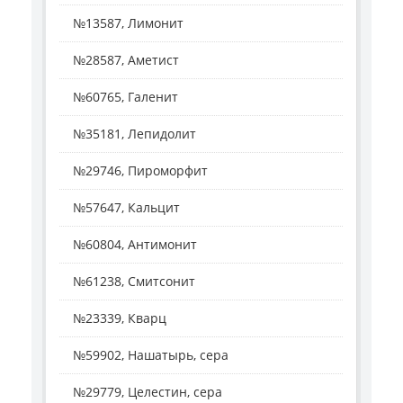
№13587, Лимонит
№28587, Аметист
№60765, Галенит
№35181, Лепидолит
№29746, Пироморфит
№57647, Кальцит
№60804, Антимонит
№61238, Смитсонит
№23339, Кварц
№59902, Нашатырь, сера
№29779, Целестин, сера