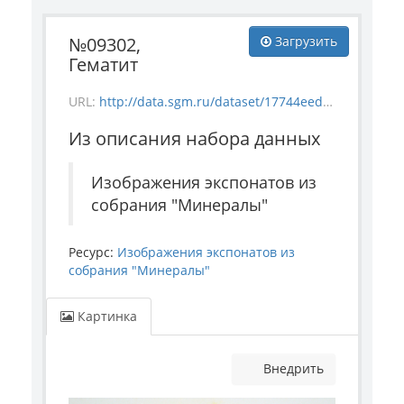
№09302,
Загрузить
Гематит
URL:
http://data.sgm.ru/dataset/17744eed-27fa-4a9a-bc72-4e657fa570af/resource/0760888c-1921-4a74-9b03-901487c8f8a0/download/mineral_9302.jpg
Из описания набора данных
Изображения экспонатов из
собрания "Минералы"
Ресурс:
Изображения экспонатов из
собрания "Минералы"
Картинка
Внедрить