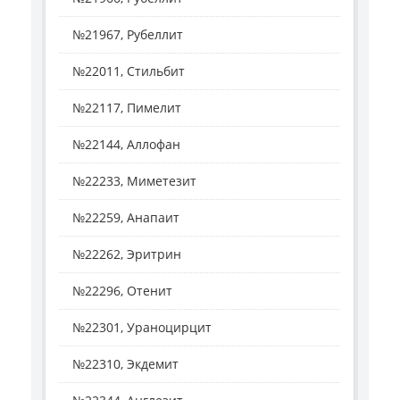
№21967, Рубеллит
№22011, Стильбит
№22117, Пимелит
№22144, Аллофан
№22233, Миметезит
№22259, Анапаит
№22262, Эритрин
№22296, Отенит
№22301, Ураноцирцит
№22310, Экдемит