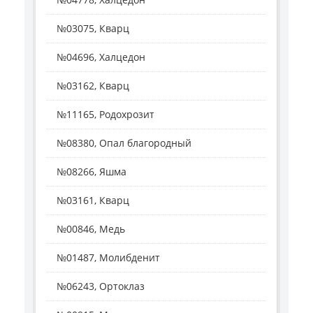
№03075, Кварц
№04696, Халцедон
№03162, Кварц
№11165, Родохрозит
№08380, Опал благородный
№08266, Яшма
№03161, Кварц
№00846, Медь
№01487, Молибденит
№06243, Ортоклаз