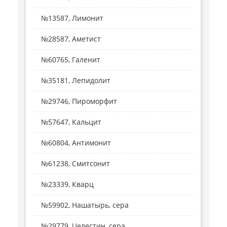
№13587, Лимонит
№28587, Аметист
№60765, Галенит
№35181, Лепидолит
№29746, Пироморфит
№57647, Кальцит
№60804, Антимонит
№61238, Смитсонит
№23339, Кварц
№59902, Нашатырь, сера
№29779, Целестин, сера