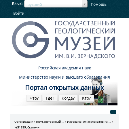
ЯзыкЯзык
Язык
Помощь
русский
Войти
Российская академия наук
Министерство науки и высшего образования
Портал открытых данных
Что?
Где?
Когда?
Кто?
Организации
Государственный ...
Изображения экспонатов из ...
№31539, Скаполит