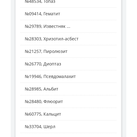
№48534, Топаз
№09414, Гематит
№29789, Известняк ...
№28303, Хризотил-асбест
№21257, Пиролюзит
№26770, Диоптаз
№19946, Псевдомалахит
№28985, Альбит
№28480, Флюорит
№60775, Кальцит
№33704, Шерл