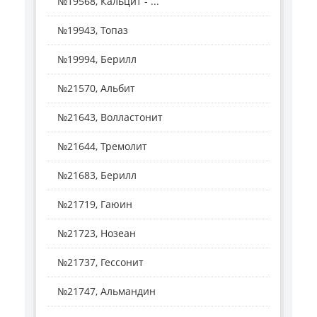
№19568, Кальцит - ...
№19943, Топаз
№19994, Берилл
№21570, Альбит
№21643, Волластонит
№21644, Тремолит
№21683, Берилл
№21719, Гаюин
№21723, Нозеан
№21737, Гессонит
№21747, Альмандин