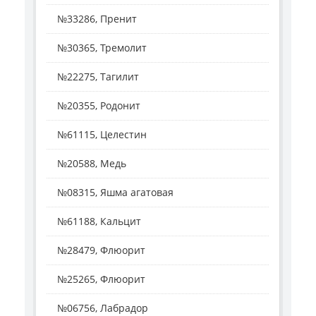
№33286, Пренит
№30365, Тремолит
№22275, Тагилит
№20355, Родонит
№61115, Целестин
№20588, Медь
№08315, Яшма агатовая
№61188, Кальцит
№28479, Флюорит
№25265, Флюорит
№06756, Лабрадор