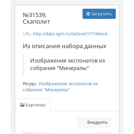
№31539,
Загрузить
Скаполит
URL:
http://data.sgm.ru/dataset/17744eed-27fa-4a9a-bc72-4e657fa570af/resource/ef44466b-eacf-42ff-bdab-941307306687/download/mineral_31539.jpg
Из описания набора данных
Изображения экспонатов из
собрания "Минералы"
Ресурс:
Изображения экспонатов из
собрания "Минералы"
Картинка
Внедрить