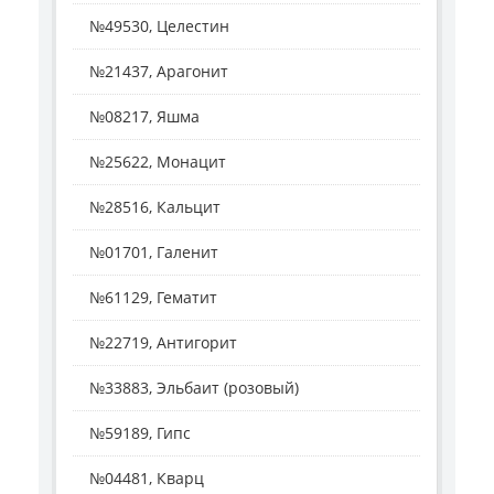
№49530, Целестин
№21437, Арагонит
№08217, Яшма
№25622, Монацит
№28516, Кальцит
№01701, Галенит
№61129, Гематит
№22719, Антигорит
№33883, Эльбаит (розовый)
№59189, Гипс
№04481, Кварц