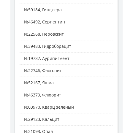
№59184, Гипс,сера
№46492, Серпентин
№22568, Перовскит
№39483, Гидроборацит
№19737, Аурипигмент
№22746, Флогопит
№52167, Яшма
№46379, Флюорит
№03970, Кварц зеленый
№29123, Кальцит
№21093, Опал