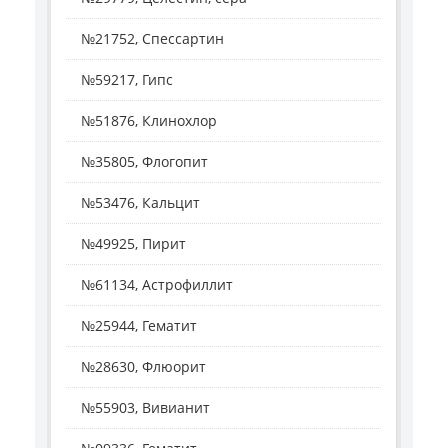
№21752, Спессартин
№59217, Гипс
№51876, Клинохлор
№35805, Флогопит
№53476, Кальцит
№49925, Пирит
№61134, Астрофиллит
№25944, Гематит
№28630, Флюорит
№55903, Вивианит