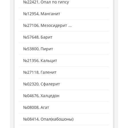
№22421, Опал по гипсу
№12954, Манганит
№27106, Мезосидерит ...
№57648, Барит
№53800, Пирит
№21356, Кальцит
№27118, Галенит
№02320, Сфалерит
№04676, Халцедон
№08008, Агат
№08414, Опал(кабошоны)