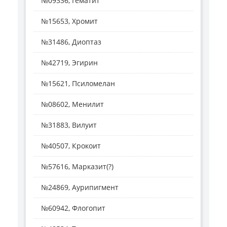
№09336, Гематит
№15653, Хромит
№31486, Диоптаз
№42719, Эгирин
№15621, Псиломелан
№08602, Менилит
№31883, Вилуит
№40507, Крокоит
№57616, Марказит(?)
№24869, Аурипигмент
№60942, Флогопит