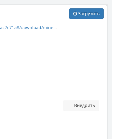
Загрузить
download/mineral_21437.jpg
Внедрить