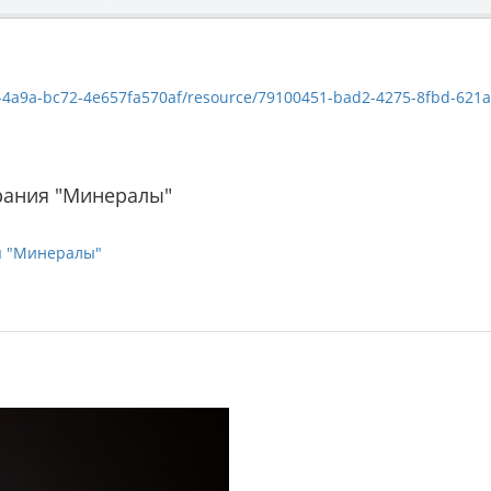
a9a-bc72-4e657fa570af/resource/79100451-bad2-4275-8fbd-621aac7c71a8/
рания "Минералы"
я "Минералы"