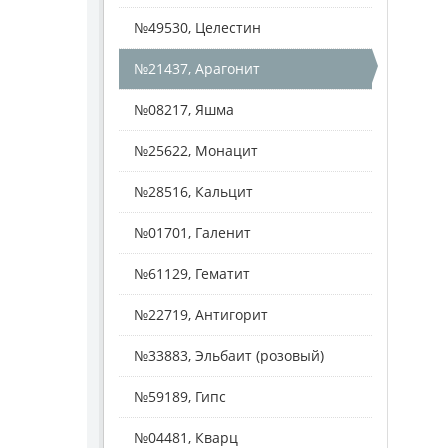
№49530, Целестин
№21437, Арагонит
№08217, Яшма
№25622, Монацит
№28516, Кальцит
№01701, Галенит
№61129, Гематит
№22719, Антигорит
№33883, Эльбаит (розовый)
№59189, Гипс
№04481, Кварц