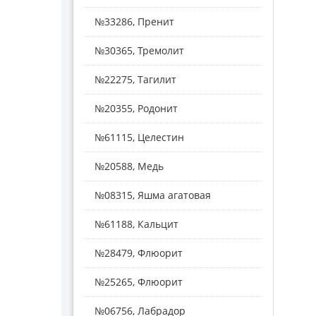
№33286, Пренит
№30365, Тремолит
№22275, Тагилит
№20355, Родонит
№61115, Целестин
№20588, Медь
№08315, Яшма агатовая
№61188, Кальцит
№28479, Флюорит
№25265, Флюорит
№06756, Лабрадор