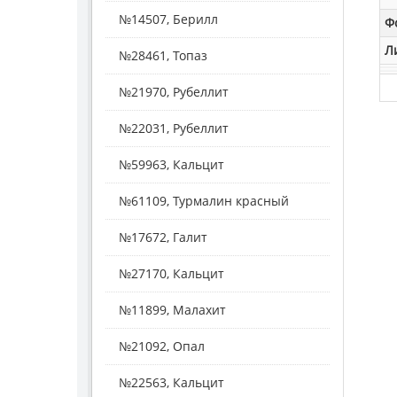
№14507, Берилл
Ф
Л
№28461, Топаз
№21970, Рубеллит
№22031, Рубеллит
№59963, Кальцит
№61109, Турмалин красный
№17672, Галит
№27170, Кальцит
№11899, Малахит
№21092, Опал
№22563, Кальцит