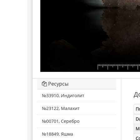
Ресурсы
Д
№33910, Индиголит
№23122, Малахит
П
D
№00701, Серебро
M
№18849, Яшма
С