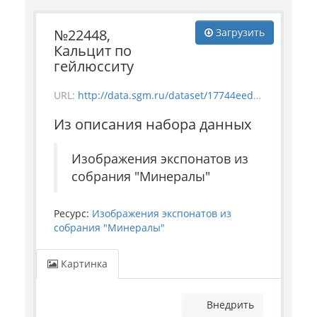
№22448,
Загрузить
Кальцит по
гейлюсситу
URL:
http://data.sgm.ru/dataset/17744eed-27fa-4a9a-bc72-4e657fa570af/resource/dc50585d-fea2-4cfa-bef5-11e3c2905464/download/mineral_22448.jpg
Из описания набора данных
Изображения экспонатов из
собрания "Минералы"
Ресурс:
Изображения экспонатов из
собрания "Минералы"
Картинка
Внедрить