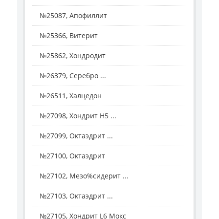
№25087, Апофиллит
№25366, Витерит
№25862, Хондродит
№26379, Серебро ...
№26511, Халцедон
№27098, Хондрит H5 ...
№27099, Октаэдрит ...
№27100, Октаэдрит
№27102, Мезо%сидерит ...
№27103, Октаэдрит ...
№27105, Хондрит L6 Мокс