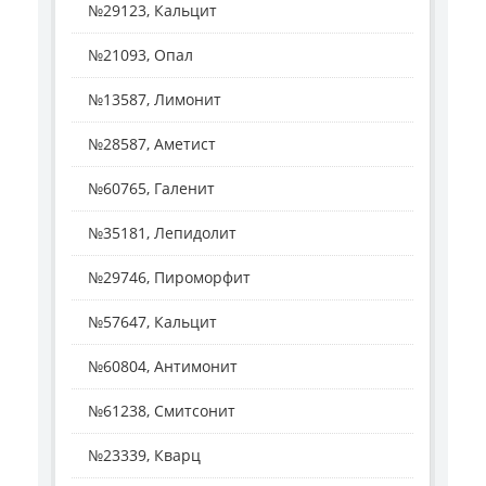
№29123, Кальцит
№21093, Опал
№13587, Лимонит
№28587, Аметист
№60765, Галенит
№35181, Лепидолит
№29746, Пироморфит
№57647, Кальцит
№60804, Антимонит
№61238, Смитсонит
№23339, Кварц