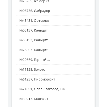
№25265, Флюорит
№06756, Лабрадор
№45431, Ортоклаз
№05137, Кальцит
№53193, Кальцит
№28693, Кальцит
№29669, Горный ...
№11128, Золото
№61237, Пироморфит
№21091, Опал благородный
№30213, Малахит