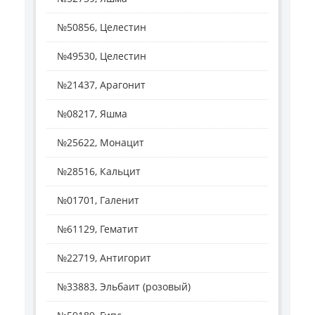
№50856, Целестин
№49530, Целестин
№21437, Арагонит
№08217, Яшма
№25622, Монацит
№28516, Кальцит
№01701, Галенит
№61129, Гематит
№22719, Антигорит
№33883, Эльбаит (розовый)