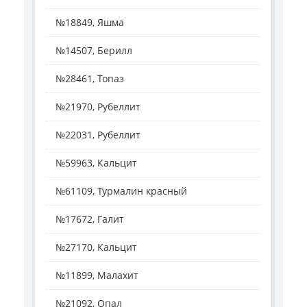
№18849, Яшма
№14507, Берилл
№28461, Топаз
№21970, Рубеллит
№22031, Рубеллит
№59963, Кальцит
№61109, Турмалин красный
№17672, Галит
№27170, Кальцит
№11899, Малахит
№21092, Опал