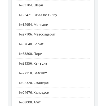
№33704, Шерл
№22421, Опал по гипсу
№12954, Манганит
№27106, Мезосидерит ...
№57648, Барит
№53800, Пирит
№21356, Кальцит
№27118, Галенит
№02320, Сфалерит
№04676, Халцедон
№08008, Агат