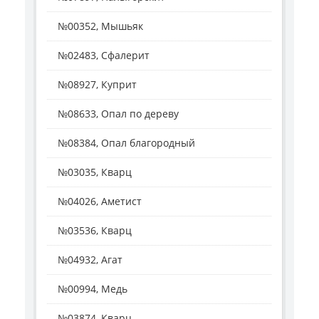
№00352, Мышьяк
№02483, Сфалерит
№08927, Куприт
№08633, Опал по дереву
№08384, Опал благородный
№03035, Кварц
№04026, Аметист
№03536, Кварц
№04932, Агат
№00994, Медь
№03874, Кварц