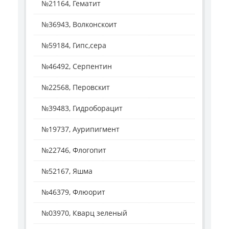
№21164, Гематит
№36943, Волконскоит
№59184, Гипс,сера
№46492, Серпентин
№22568, Перовскит
№39483, Гидроборацит
№19737, Аурипигмент
№22746, Флогопит
№52167, Яшма
№46379, Флюорит
№03970, Кварц зеленый