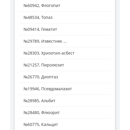
№60942, Флогопит
№48534, Топаз
№09414, Гематит
№29789, Известняк ...
№28303, Хризотил-асбест
№21257, Пиролюзит
№26770, Диоптаз
№19946, Псевдомалахит
№28985, Альбит
№28480, Флюорит
№60775, Кальцит