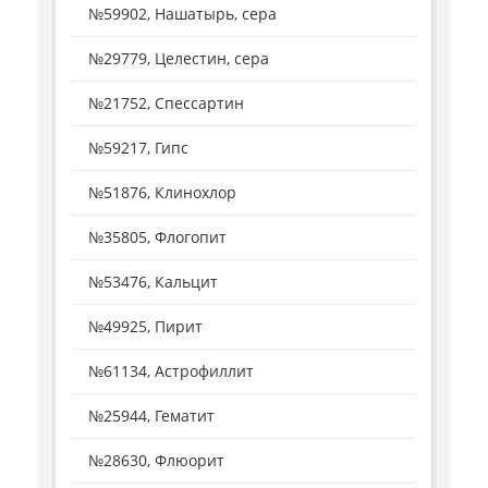
№59902, Нашатырь, сера
№29779, Целестин, сера
№21752, Спессартин
№59217, Гипс
№51876, Клинохлор
№35805, Флогопит
№53476, Кальцит
№49925, Пирит
№61134, Астрофиллит
№25944, Гематит
№28630, Флюорит