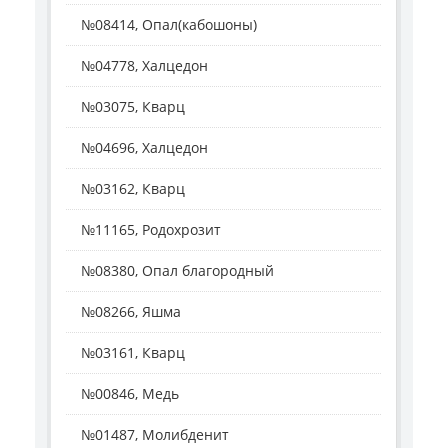
№08414, Опал(кабошоны)
№04778, Халцедон
№03075, Кварц
№04696, Халцедон
№03162, Кварц
№11165, Родохрозит
№08380, Опал благородный
№08266, Яшма
№03161, Кварц
№00846, Медь
№01487, Молибденит