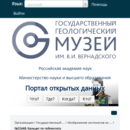
ЯзыкЯзык
Язык
Помощь
русский
Войти
Российская академия наук
Министерство науки и высшего образования
Портал открытых данных
Что?
Где?
Когда?
Кто?
Организации
Государственный ...
Изображения экспонатов из ...
№22448, Кальцит по гейлюсситу