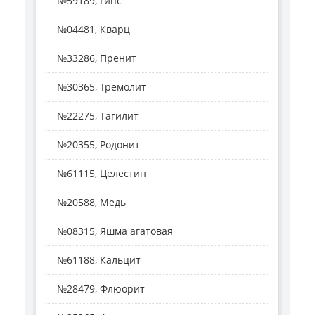
№59189, Гипс
№04481, Кварц
№33286, Пренит
№30365, Тремолит
№22275, Тагилит
№20355, Родонит
№61115, Целестин
№20588, Медь
№08315, Яшма агатовая
№61188, Кальцит
№28479, Флюорит