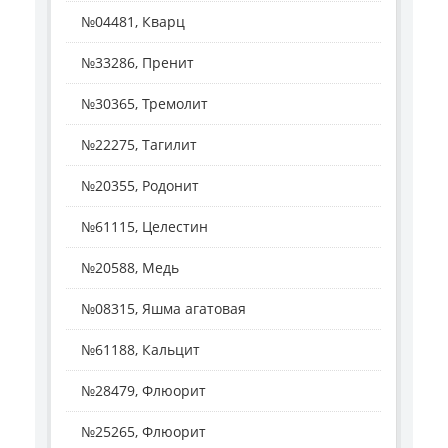
№04481, Кварц
№33286, Пренит
№30365, Тремолит
№22275, Тагилит
№20355, Родонит
№61115, Целестин
№20588, Медь
№08315, Яшма агатовая
№61188, Кальцит
№28479, Флюорит
№25265, Флюорит