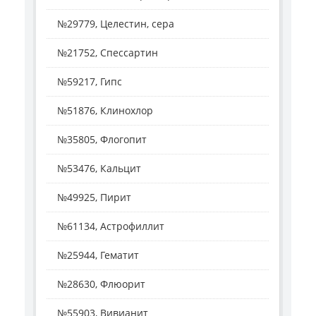
№29779, Целестин, сера
№21752, Спессартин
№59217, Гипс
№51876, Клинохлор
№35805, Флогопит
№53476, Кальцит
№49925, Пирит
№61134, Астрофиллит
№25944, Гематит
№28630, Флюорит
№55903, Вивианит