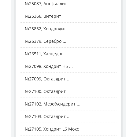
№25087, Апофиллит
№25366, Витерит
№25862, Хондродит
№26379, Серебро ...
№26511, Халцедон
№27098, Хондрит H5 ...
№27099, Октаэдрит ...
№27100, Октаэдрит
№27102, Мезо%сидерит ...
№27103, Октаэдрит ...
№27105, Хондрит L6 Мокс