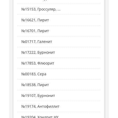
№15153, Гроссуляр, ...
№16621, Пирит
№16701, Пирит
№01717, Галенит
№17222, Бурнонит
№17853, Флюорит
№00183, Сера
№18538, Пирит
№19107, Бурнонит
№19174, Антофиллит
№19204, Хондрит HY ...