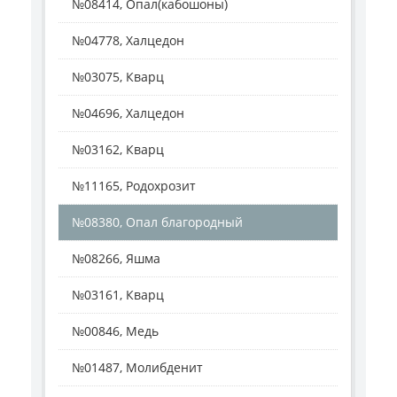
№08414, Опал(кабошоны)
№04778, Халцедон
№03075, Кварц
№04696, Халцедон
№03162, Кварц
№11165, Родохрозит
№08380, Опал благородный
№08266, Яшма
№03161, Кварц
№00846, Медь
№01487, Молибденит