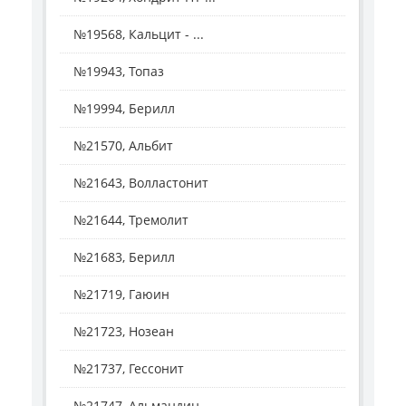
№19568, Кальцит - ...
№19943, Топаз
№19994, Берилл
№21570, Альбит
№21643, Волластонит
№21644, Тремолит
№21683, Берилл
№21719, Гаюин
№21723, Нозеан
№21737, Гессонит
№21747, Альмандин