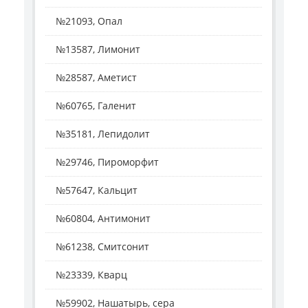
№21093, Опал
№13587, Лимонит
№28587, Аметист
№60765, Галенит
№35181, Лепидолит
№29746, Пироморфит
№57647, Кальцит
№60804, Антимонит
№61238, Смитсонит
№23339, Кварц
№59902, Нашатырь, сера