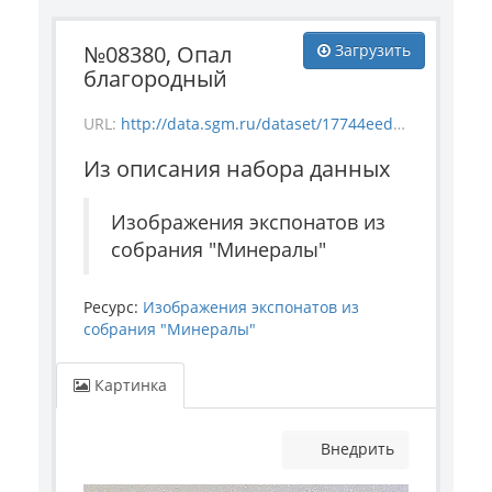
№08380, Опал
Загрузить
благородный
URL:
http://data.sgm.ru/dataset/17744eed-27fa-4a9a-bc72-4e657fa570af/resource/c870f605-a963-4888-937e-e3f6e7715c45/download/mineral_8380.jpg
Из описания набора данных
Изображения экспонатов из
собрания "Минералы"
Ресурс:
Изображения экспонатов из
собрания "Минералы"
Картинка
Внедрить