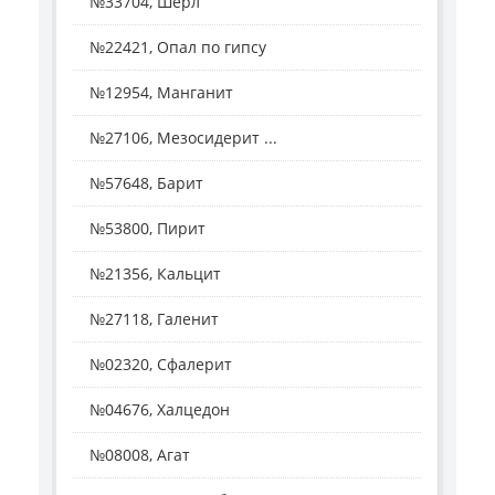
№33704, Шерл
№22421, Опал по гипсу
№12954, Манганит
№27106, Мезосидерит ...
№57648, Барит
№53800, Пирит
№21356, Кальцит
№27118, Галенит
№02320, Сфалерит
№04676, Халцедон
№08008, Агат