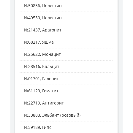
№50856, Целестин
№49530, Целестин
№21437, Арагонит
№08217, Яшма
№25622, Монацит
№28516, Кальцит
№01701, Галенит
№61129, Гематит
№22719, Антигорит
№33883, Эльбаит (розовый)
№59189, Гипс