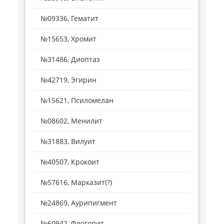
№09336, Гематит
№15653, Хромит
№31486, Диоптаз
№42719, Эгирин
№15621, Псиломелан
№08602, Менилит
№31883, Вилуит
№40507, Крокоит
№57616, Марказит(?)
№24869, Аурипигмент
№60942, Флогопит