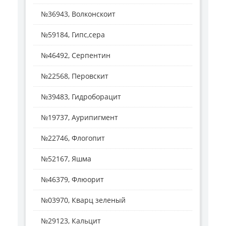
№36943, Волконскоит
№59184, Гипс,сера
№46492, Серпентин
№22568, Перовскит
№39483, Гидроборацит
№19737, Аурипигмент
№22746, Флогопит
№52167, Яшма
№46379, Флюорит
№03970, Кварц зеленый
№29123, Кальцит