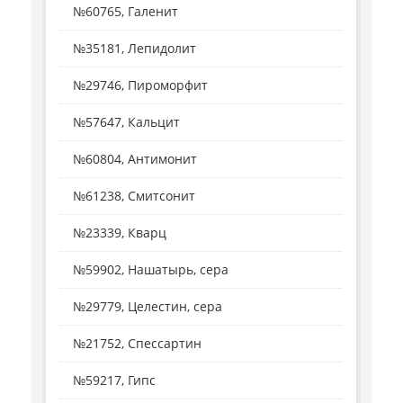
№60765, Галенит
№35181, Лепидолит
№29746, Пироморфит
№57647, Кальцит
№60804, Антимонит
№61238, Смитсонит
№23339, Кварц
№59902, Нашатырь, сера
№29779, Целестин, сера
№21752, Спессартин
№59217, Гипс