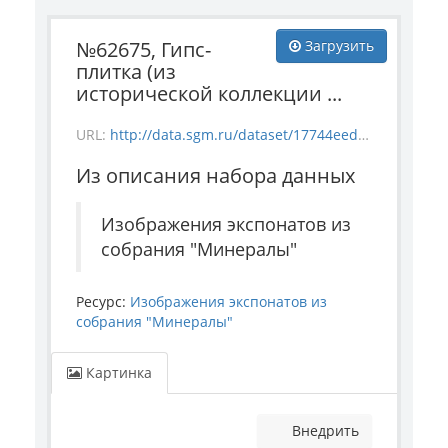
№62675, Гипс-
Загрузить
плитка (из
исторической коллекции ...
URL:
http://data.sgm.ru/dataset/17744eed-27fa-4a9a-bc72-4e657fa570af/resource/89cc1201-c23b-48d5-9543-f6a9619ce493/download/1-4286-62675.jpg
Из описания набора данных
Изображения экспонатов из
собрания "Минералы"
Ресурс:
Изображения экспонатов из
собрания "Минералы"
Картинка
Внедрить