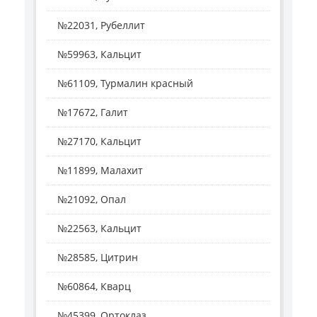
№22031, Рубеллит
№59963, Кальцит
№61109, Турмалин красный
№17672, Галит
№27170, Кальцит
№11899, Малахит
№21092, Опал
№22563, Кальцит
№28585, Цитрин
№60864, Кварц
№45399, Ортоклаз