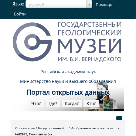
ЯзыкЯзык
Язык
Помощь
русский
Войти
Российская академия наук
Министерство науки и высшего образования
Портал открытых данных
Что?
Где?
Когда?
Кто?
Организации
Государственный ...
Изображения экспонатов из ...
№62675, Гипс-плитка (из ...