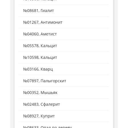
№08681, Гиалит
№01267, Антимонит
№04060, Аметист
№05578, Кальцит
№10598, Кальцит
№03166, Кварц
№07897, Палыгорскит
№00352, Мышьяк
№02483, Сфалерит
№08927, Куприт
№08633, Опал по дереву