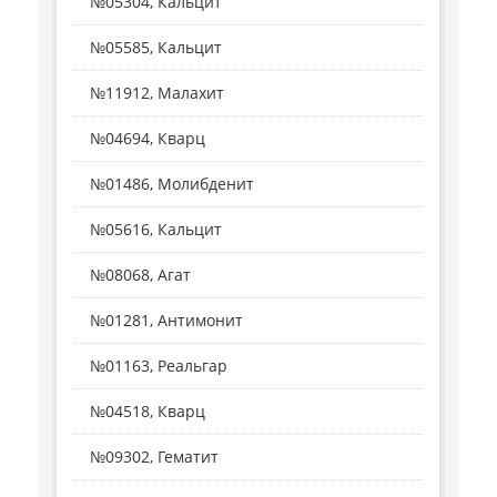
№05304, Кальцит
№05585, Кальцит
№11912, Малахит
№04694, Кварц
№01486, Молибденит
№05616, Кальцит
№08068, Агат
№01281, Антимонит
№01163, Реальгар
№04518, Кварц
№09302, Гематит