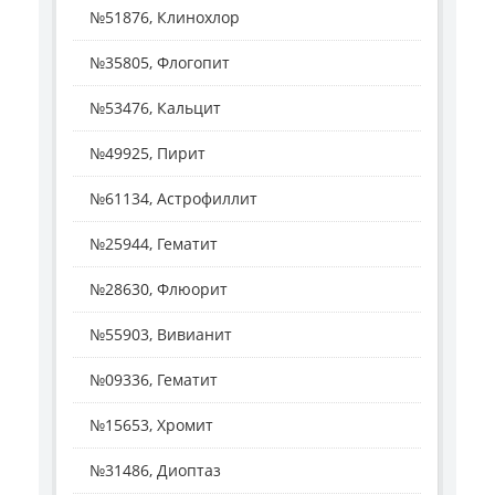
№51876, Клинохлор
№35805, Флогопит
№53476, Кальцит
№49925, Пирит
№61134, Астрофиллит
№25944, Гематит
№28630, Флюорит
№55903, Вивианит
№09336, Гематит
№15653, Хромит
№31486, Диоптаз