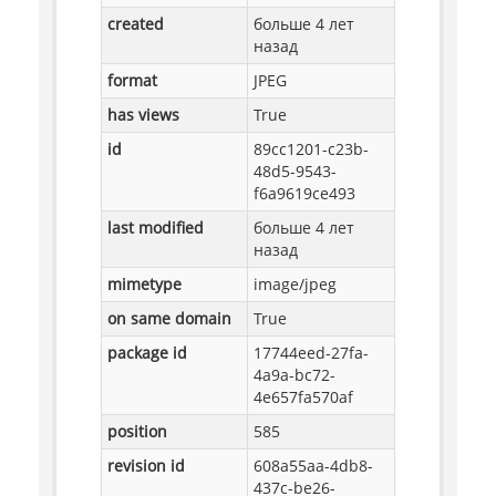
created
больше 4 лет
назад
format
JPEG
has views
True
id
89cc1201-c23b-
48d5-9543-
f6a9619ce493
last modified
больше 4 лет
назад
mimetype
image/jpeg
on same domain
True
package id
17744eed-27fa-
4a9a-bc72-
4e657fa570af
position
585
revision id
608a55aa-4db8-
437c-be26-