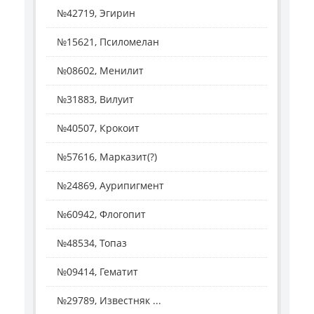
№42719, Эгирин
№15621, Псиломелан
№08602, Менилит
№31883, Вилуит
№40507, Крокоит
№57616, Марказит(?)
№24869, Аурипигмент
№60942, Флогопит
№48534, Топаз
№09414, Гематит
№29789, Известняк ...