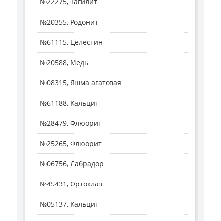
№22275, Тагилит
№20355, Родонит
№61115, Целестин
№20588, Медь
№08315, Яшма агатовая
№61188, Кальцит
№28479, Флюорит
№25265, Флюорит
№06756, Лабрадор
№45431, Ортоклаз
№05137, Кальцит