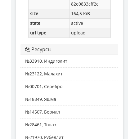
82e0833cff2c
size
164,5 KiB
state
active
url type
upload
Ресурсы
№33910, Индиголит
№23122, Малахит
№00701, Серебро
№18849, Яшма
№14507, Берилл
№28461, Топаз
№21970, Рубеллит