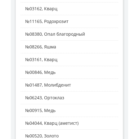
№03162, Кварц
№11165, Родохрозит
№08380, Опал благородный
№08266, Яшма
№03161, Кварц
№00846, Медь
№01487, Молибденит
№06243, Ортоклаз
№00915, Медь
№04044, Кварц (аметист)
№00520, Золото