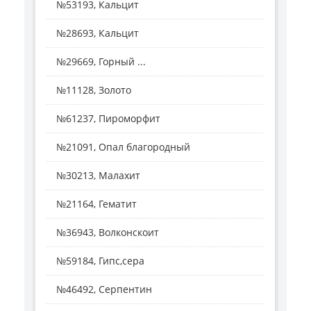
№53193, Кальцит
№28693, Кальцит
№29669, Горный ...
№11128, Золото
№61237, Пироморфит
№21091, Опал благородный
№30213, Малахит
№21164, Гематит
№36943, Волконскоит
№59184, Гипс,сера
№46492, Серпентин