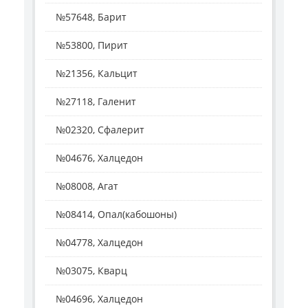
№57648, Барит
№53800, Пирит
№21356, Кальцит
№27118, Галенит
№02320, Сфалерит
№04676, Халцедон
№08008, Агат
№08414, Опал(кабошоны)
№04778, Халцедон
№03075, Кварц
№04696, Халцедон