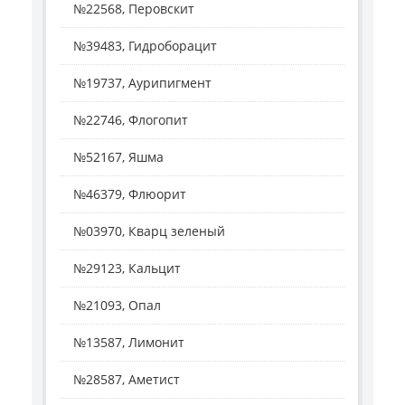
№22568, Перовскит
№39483, Гидроборацит
№19737, Аурипигмент
№22746, Флогопит
№52167, Яшма
№46379, Флюорит
№03970, Кварц зеленый
№29123, Кальцит
№21093, Опал
№13587, Лимонит
№28587, Аметист