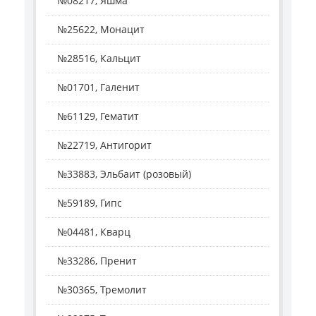
№08217, Яшма
№25622, Монацит
№28516, Кальцит
№01701, Галенит
№61129, Гематит
№22719, Антигорит
№33883, Эльбаит (розовый)
№59189, Гипс
№04481, Кварц
№33286, Пренит
№30365, Тремолит