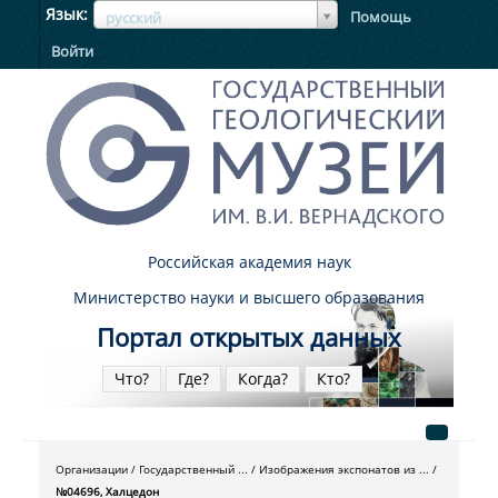
ЯзыкЯзык
Язык
Помощь
русский
Войти
Российская академия наук
Министерство науки и высшего образования
Портал открытых данных
Что?
Где?
Когда?
Кто?
Организации
Государственный ...
Изображения экспонатов из ...
№04696, Халцедон