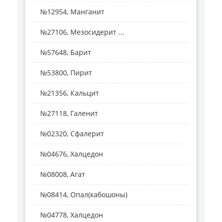
№12954, Манганит
№27106, Мезосидерит ...
№57648, Барит
№53800, Пирит
№21356, Кальцит
№27118, Галенит
№02320, Сфалерит
№04676, Халцедон
№08008, Агат
№08414, Опал(кабошоны)
№04778, Халцедон