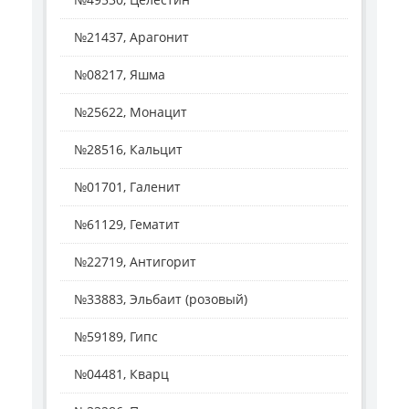
№21437, Арагонит
№08217, Яшма
№25622, Монацит
№28516, Кальцит
№01701, Галенит
№61129, Гематит
№22719, Антигорит
№33883, Эльбаит (розовый)
№59189, Гипс
№04481, Кварц