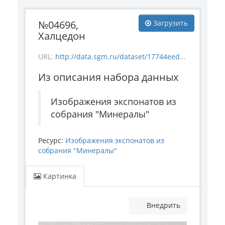
№04696,
Загрузить
Халцедон
URL:
http://data.sgm.ru/dataset/17744eed-27fa-4a9a-bc72-4e657fa570af/resource/3c016db2-c2c7-4375-a7a9-8a3b5943ac0f/download/mineral_4696.jpg
Из описания набора данных
Изображения экспонатов из
собрания "Минералы"
Ресурс:
Изображения экспонатов из
собрания "Минералы"
Картинка
Внедрить