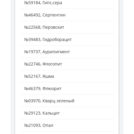
№59184, Гипс,сера
№46492, Серпентин
№22568, Перовскит
№39483, Гидроборацит
№19737, Аурипигмент
№22746, Флогопит
№52167, Яшма
№46379, Флюорит
№03970, Кварц зеленый
№29123, Кальцит
№21093, Опал