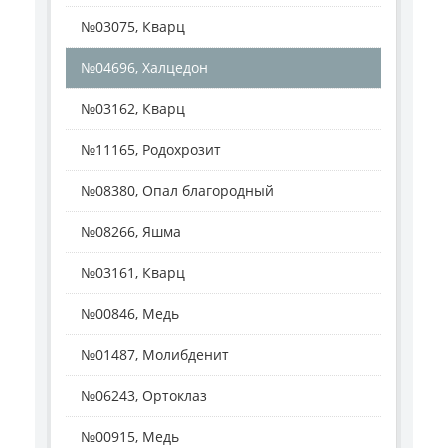
№03075, Кварц
№04696, Халцедон
№03162, Кварц
№11165, Родохрозит
№08380, Опал благородный
№08266, Яшма
№03161, Кварц
№00846, Медь
№01487, Молибденит
№06243, Ортоклаз
№00915, Медь