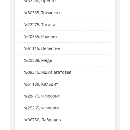
№33286, Пренит
№30365, Тремолит
№22275, Тагилит
№20355, Родонит
№61115, Целестин
№20588, Медь
№08315, Яшма агатовая
№61188, Кальцит
№28479, Флюорит
№25265, Флюорит
№06756, Лабрадор