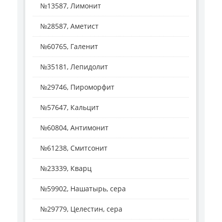
№13587, Лимонит
№28587, Аметист
№60765, Галенит
№35181, Лепидолит
№29746, Пироморфит
№57647, Кальцит
№60804, Антимонит
№61238, Смитсонит
№23339, Кварц
№59902, Нашатырь, сера
№29779, Целестин, сера