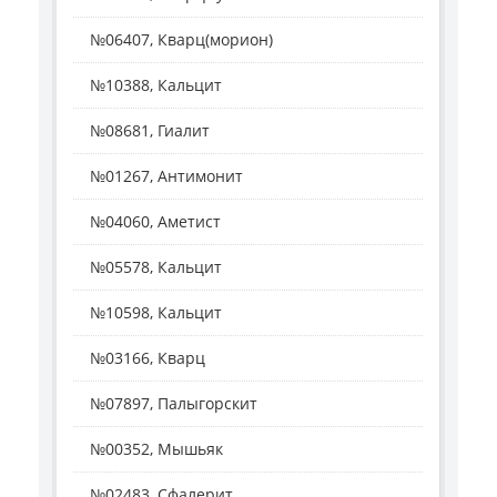
№06407, Кварц(морион)
№10388, Кальцит
№08681, Гиалит
№01267, Антимонит
№04060, Аметист
№05578, Кальцит
№10598, Кальцит
№03166, Кварц
№07897, Палыгорскит
№00352, Мышьяк
№02483, Сфалерит