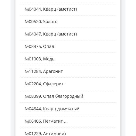
№04044, Кварц (аметист)
№00520, Золото
№04047, Кварц (аметист)
№08475, Опал
№01003, Медь
№11284, Арагонит
№02204, Сфалерит
№08399, Опал благородный
№04844, Кварц дымчатый
№06406, Пегматит ...
№01229, Антимонит