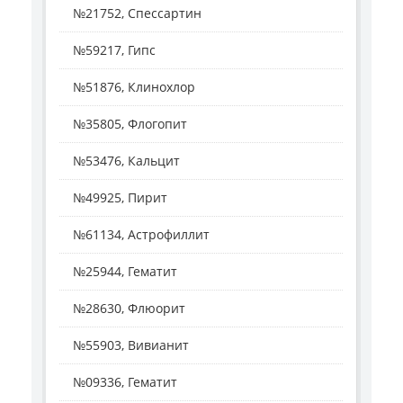
№21752, Спессартин
№59217, Гипс
№51876, Клинохлор
№35805, Флогопит
№53476, Кальцит
№49925, Пирит
№61134, Астрофиллит
№25944, Гематит
№28630, Флюорит
№55903, Вивианит
№09336, Гематит