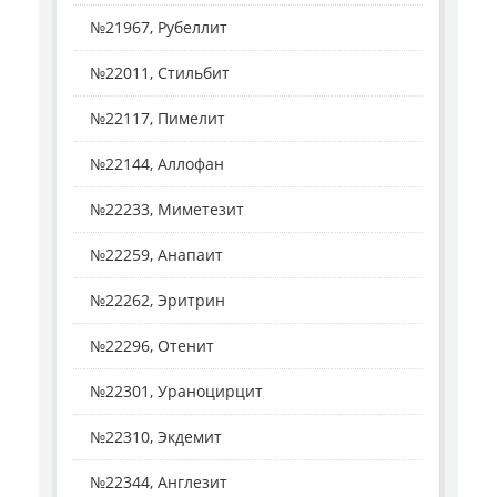
№21967, Рубеллит
№22011, Стильбит
№22117, Пимелит
№22144, Аллофан
№22233, Миметезит
№22259, Анапаит
№22262, Эритрин
№22296, Отенит
№22301, Ураноцирцит
№22310, Экдемит
№22344, Англезит