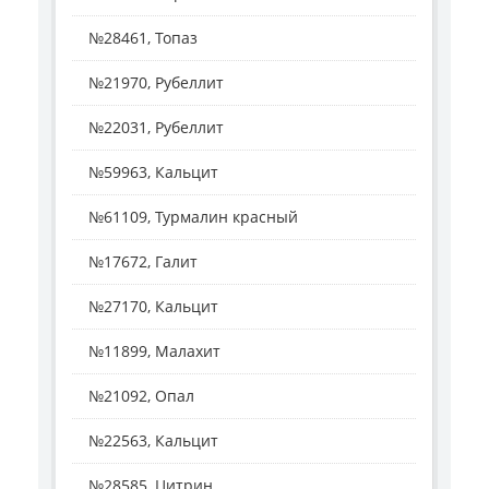
№28461, Топаз
№21970, Рубеллит
№22031, Рубеллит
№59963, Кальцит
№61109, Турмалин красный
№17672, Галит
№27170, Кальцит
№11899, Малахит
№21092, Опал
№22563, Кальцит
№28585, Цитрин