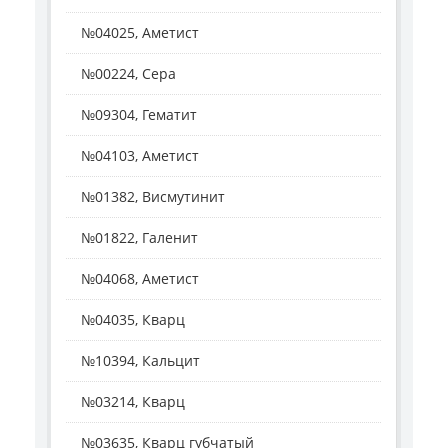
№04025, Аметист
№00224, Сера
№09304, Гематит
№04103, Аметист
№01382, Висмутинит
№01822, Галенит
№04068, Аметист
№04035, Кварц
№10394, Кальцит
№03214, Кварц
№03635, Кварц губчатый