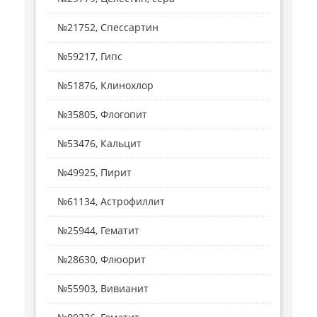
№21752, Спессартин
№59217, Гипс
№51876, Клинохлор
№35805, Флогопит
№53476, Кальцит
№49925, Пирит
№61134, Астрофиллит
№25944, Гематит
№28630, Флюорит
№55903, Вивианит