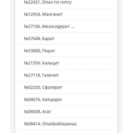
№22421, Опал по гипсу
№12954, Манганит
№27106, Мезосидерит ...
№57648, Барит
№53800, Пирит
№21356, Кальцит
№27118, Галенит
№02320, Сфалерит
№04676, Халцедон
№08008, Агат
№08414, Опал(кабошоны)