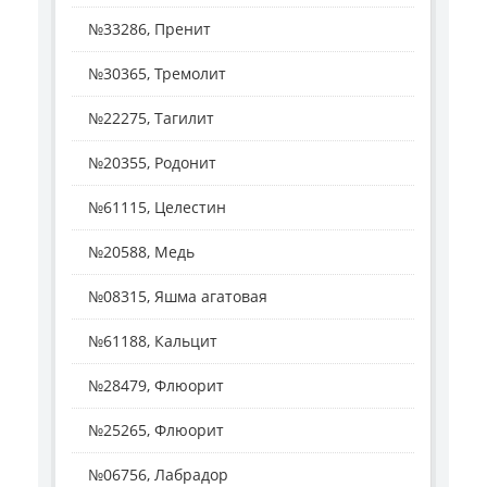
№33286, Пренит
№30365, Тремолит
№22275, Тагилит
№20355, Родонит
№61115, Целестин
№20588, Медь
№08315, Яшма агатовая
№61188, Кальцит
№28479, Флюорит
№25265, Флюорит
№06756, Лабрадор