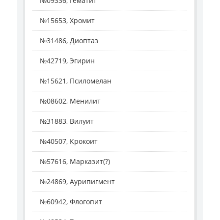
№09336, Гематит
№15653, Хромит
№31486, Диоптаз
№42719, Эгирин
№15621, Псиломелан
№08602, Менилит
№31883, Вилуит
№40507, Крокоит
№57616, Марказит(?)
№24869, Аурипигмент
№60942, Флогопит