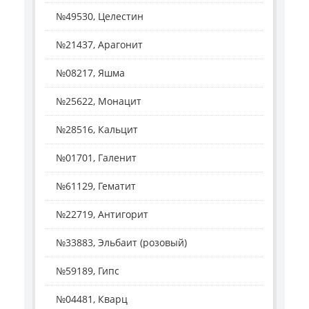
№49530, Целестин
№21437, Арагонит
№08217, Яшма
№25622, Монацит
№28516, Кальцит
№01701, Галенит
№61129, Гематит
№22719, Антигорит
№33883, Эльбаит (розовый)
№59189, Гипс
№04481, Кварц