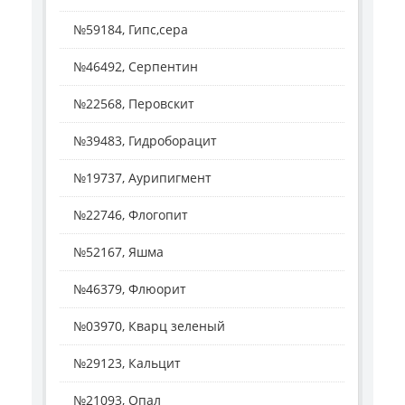
№59184, Гипс,сера
№46492, Серпентин
№22568, Перовскит
№39483, Гидроборацит
№19737, Аурипигмент
№22746, Флогопит
№52167, Яшма
№46379, Флюорит
№03970, Кварц зеленый
№29123, Кальцит
№21093, Опал