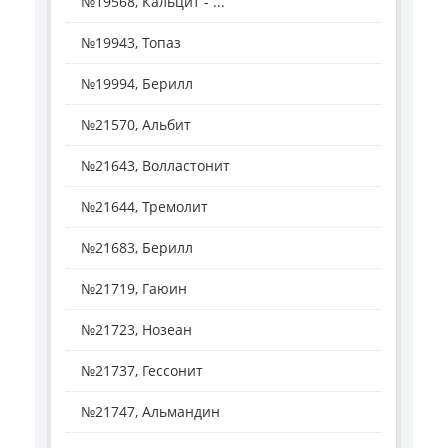
№19568, Кальцит - ...
№19943, Топаз
№19994, Берилл
№21570, Альбит
№21643, Волластонит
№21644, Тремолит
№21683, Берилл
№21719, Гаюин
№21723, Нозеан
№21737, Гессонит
№21747, Альмандин