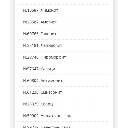
№13587, Лимонит
№28587, Аметист
№60765, Галенит
№35181, Лепидолит
№29746, Пироморфит
№57647, Кальцит
№60804, Антимонит
№61238, Смитсонит
№23339, Кварц
№59902, Нашатырь, сера
№29779, Целестин, сера