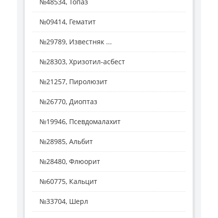
№48534, Топаз
№09414, Гематит
№29789, Известняк ...
№28303, Хризотил-асбест
№21257, Пиролюзит
№26770, Диоптаз
№19946, Псевдомалахит
№28985, Альбит
№28480, Флюорит
№60775, Кальцит
№33704, Шерл