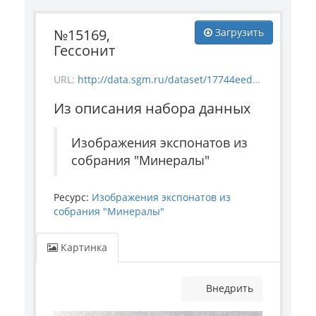
№15169,
Загрузить
Гессонит
URL:
http://data.sgm.ru/dataset/17744eed-27fa-4a9a-bc72-4e657fa570af/resource/c8c6fb03-000c-478b-aac8-feec12360413/download/mineral_15169.jpg
Из описания набора данных
Изображения экспонатов из
собрания "Минералы"
Ресурс:
Изображения экспонатов из
собрания "Минералы"
Картинка
Внедрить