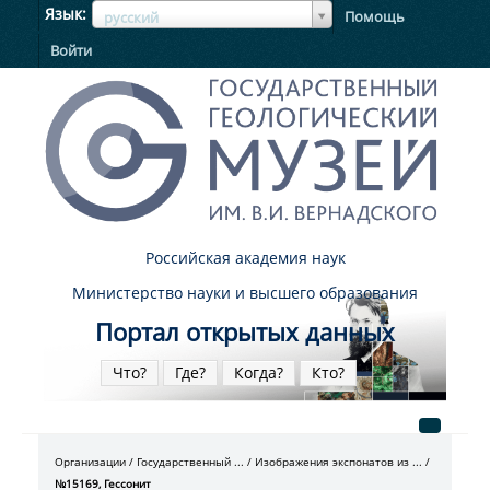
ЯзыкЯзык
Язык
Помощь
русский
Войти
Российская академия наук
Министерство науки и высшего образования
Портал открытых данных
Что?
Где?
Когда?
Кто?
Организации
Государственный ...
Изображения экспонатов из ...
№15169, Гессонит