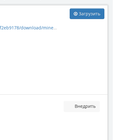
Загрузить
download/mineral_33829.jpg
Внедрить