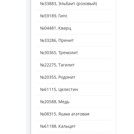
№33883, Эльбаит (розовый)
№59189, Гипс
№04481, Кварц
№33286, Пренит
№30365, Тремолит
№22275, Тагилит
№20355, Родонит
№61115, Целестин
№20588, Медь
№08315, Яшма агатовая
№61188, Кальцит