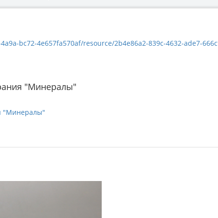
a9a-bc72-4e657fa570af/resource/2b4e86a2-839c-4632-ade7-666cf2eb9178/
рания "Минералы"
я "Минералы"