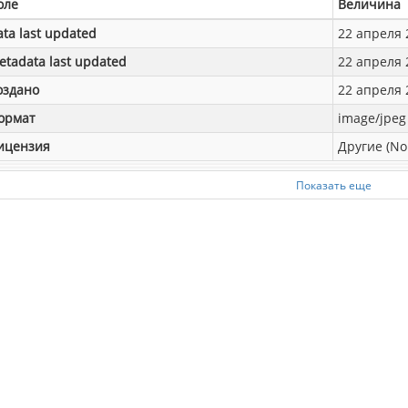
оле
Величина
ata last updated
22 апреля 2
etadata last updated
22 апреля 2
оздано
22 апреля 2
ормат
image/jpeg
ицензия
Другие (No
Показать еще