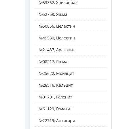
№53362, Хризопраз
№52759, Яшма
№50856, Целестин
№49530, Целестин
№21437, Арагонит
№08217, Яшма
№25622, Монацит
№28516, Кальцит
№01701, Галенит
№61129, Гематит
№22719, Антигорит