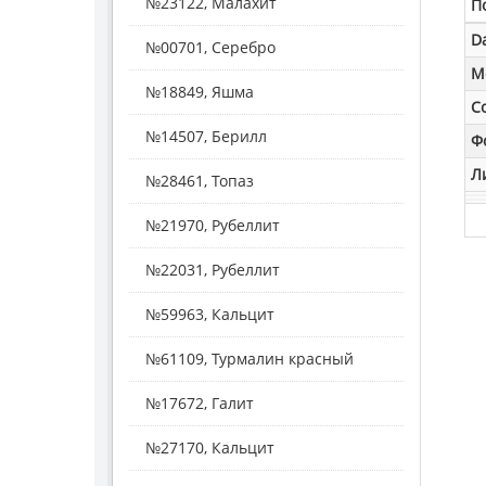
№23122, Малахит
П
D
№00701, Серебро
M
№18849, Яшма
С
№14507, Берилл
Ф
Л
№28461, Топаз
№21970, Рубеллит
№22031, Рубеллит
№59963, Кальцит
№61109, Турмалин красный
№17672, Галит
№27170, Кальцит