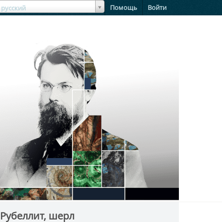
зыкЯзык
Помощь
Войти
русский
 Рубеллит, шерл