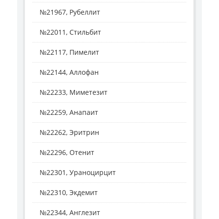
№21967, Рубеллит
№22011, Стильбит
№22117, Пимелит
№22144, Аллофан
№22233, Миметезит
№22259, Анапаит
№22262, Эритрин
№22296, Отенит
№22301, Ураноцирцит
№22310, Экдемит
№22344, Англезит