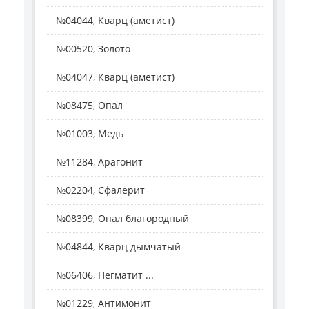
№04044, Кварц (аметист)
№00520, Золото
№04047, Кварц (аметист)
№08475, Опал
№01003, Медь
№11284, Арагонит
№02204, Сфалерит
№08399, Опал благородный
№04844, Кварц дымчатый
№06406, Пегматит ...
№01229, Антимонит