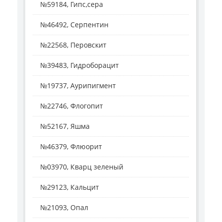
№59184, Гипс,сера
№46492, Серпентин
№22568, Перовскит
№39483, Гидроборацит
№19737, Аурипигмент
№22746, Флогопит
№52167, Яшма
№46379, Флюорит
№03970, Кварц зеленый
№29123, Кальцит
№21093, Опал