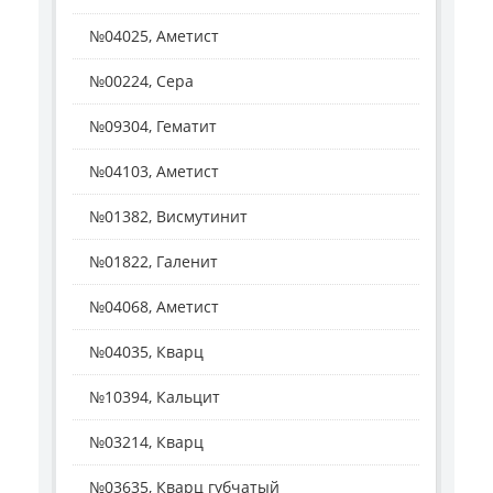
№04025, Аметист
№00224, Сера
№09304, Гематит
№04103, Аметист
№01382, Висмутинит
№01822, Галенит
№04068, Аметист
№04035, Кварц
№10394, Кальцит
№03214, Кварц
№03635, Кварц губчатый