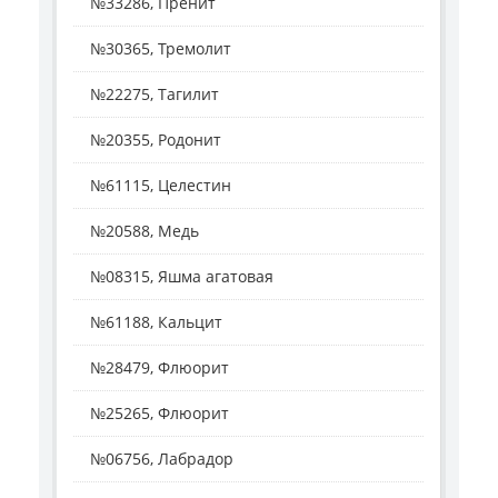
№33286, Пренит
№30365, Тремолит
№22275, Тагилит
№20355, Родонит
№61115, Целестин
№20588, Медь
№08315, Яшма агатовая
№61188, Кальцит
№28479, Флюорит
№25265, Флюорит
№06756, Лабрадор