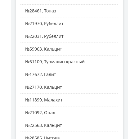
№28461, Топаз
№21970, Рубеллит
№22031, Рубеллит
№59963, Кальцит
№61109, Турмалин красный
№17672, Галит
№27170, Кальцит
№11899, Малахит
№21092, Опал
№22563, Кальцит
№28585, Цитрин