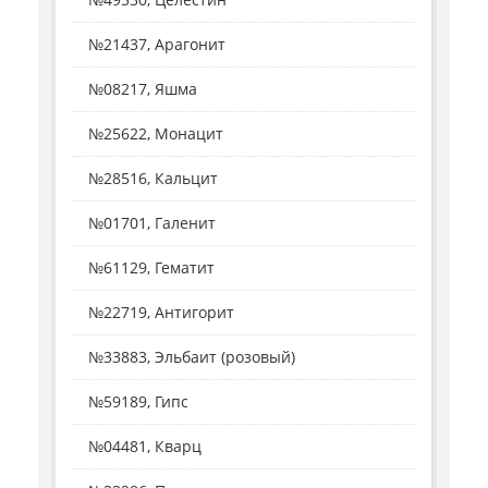
№21437, Арагонит
№08217, Яшма
№25622, Монацит
№28516, Кальцит
№01701, Галенит
№61129, Гематит
№22719, Антигорит
№33883, Эльбаит (розовый)
№59189, Гипс
№04481, Кварц