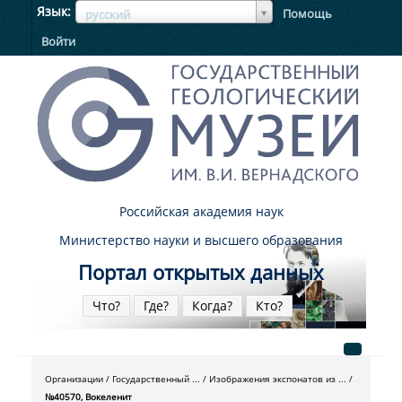
ЯзыкЯзык
Язык
Помощь
русский
Войти
Российская академия наук
Министерство науки и высшего образования
Портал открытых данных
Что?
Где?
Когда?
Кто?
Организации
Государственный ...
Изображения экспонатов из ...
№40570, Вокеленит