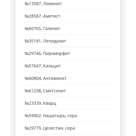
№13587, Лимонит
№28587, Аметист
№60765, Галенит
№35181, Лепидолит
№29746, Пироморфит
№57647, Кальцит
№60804, Антимонит
№61238, Смитсонит
№23339, Кварц
№59902, Нашатырь, сера
№29779, Целестин, сера