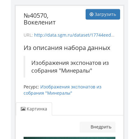
№40570,
Загрузить
Вокеленит
URL:
http://data.sgm.ru/dataset/17744eed-27fa-4a9a-bc72-4e657fa570af/resource/6da53b36-683b-4046-aa43-a76b82fdd40f/download/mineral_40570.jpg
Из описания набора данных
Изображения экспонатов из
собрания "Минералы"
Ресурс:
Изображения экспонатов из
собрания "Минералы"
Картинка
Внедрить