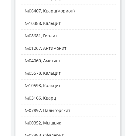
№06407, Кварц(морион)
№10388, Кальцит
№08681, Гиалит
№01267, Антимонит
№04060, Аметист
№05578, Кальцит
№10598, Кальцит
№03166, Кварц
№07897, Палыгорскит
№00352, Мышьяк
№02483, Сфалерит