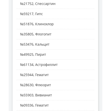
№21752, Спессартин
№59217, Гипс
№51876, Клинохлор
№35805, Флогопит
№53476, Кальцит
№49925, Пирит
№61134, Астрофиллит
№25944, Гематит
№28630, Флюорит
№55903, Вивианит
№09336, Гематит