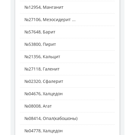
№12954, Манганит
№27106, Мезосидерит ...
№57648, Барит
№53800, Пирит
№21356, Кальцит
№27118, Галенит
№02320, Сфалерит
№04676, Халцедон
№08008, Агат
№08414, Опал(кабошоны)
№04778, Халцедон