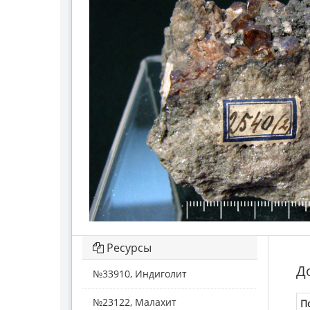
Ресурсы
Д
№33910, Индиголит
№23122, Малахит
П