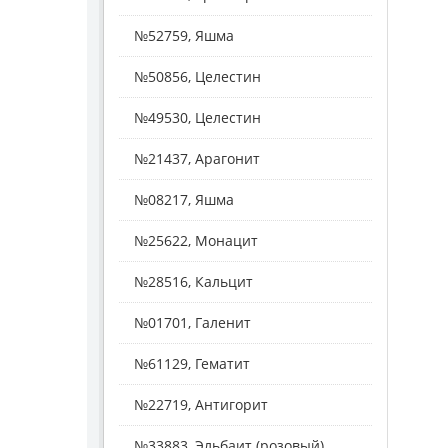
№52759, Яшма
№50856, Целестин
№49530, Целестин
№21437, Арагонит
№08217, Яшма
№25622, Монацит
№28516, Кальцит
№01701, Галенит
№61129, Гематит
№22719, Антигорит
№33883, Эльбаит (розовый)