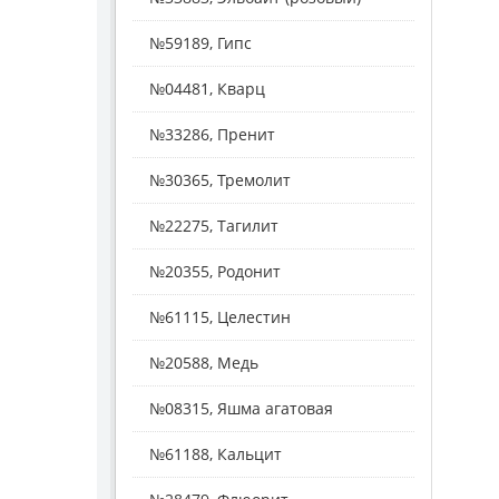
№59189, Гипс
№04481, Кварц
№33286, Пренит
№30365, Тремолит
№22275, Тагилит
№20355, Родонит
№61115, Целестин
№20588, Медь
№08315, Яшма агатовая
№61188, Кальцит