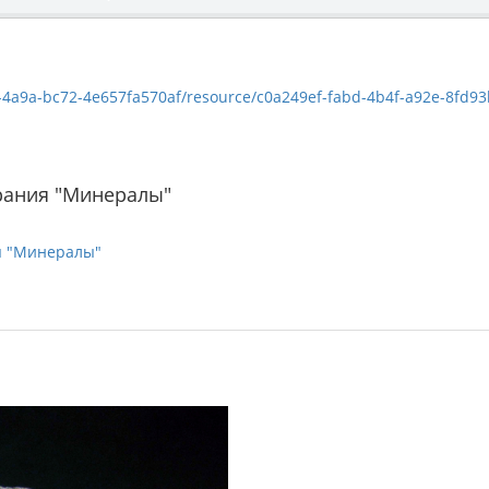
9a-bc72-4e657fa570af/resource/c0a249ef-fabd-4b4f-a92e-8fd93bcdd32b/
рания "Минералы"
я "Минералы"