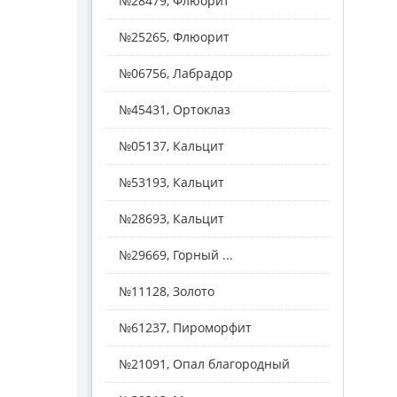
№28479, Флюорит
№25265, Флюорит
№06756, Лабрадор
№45431, Ортоклаз
№05137, Кальцит
№53193, Кальцит
№28693, Кальцит
№29669, Горный ...
№11128, Золото
№61237, Пироморфит
№21091, Опал благородный