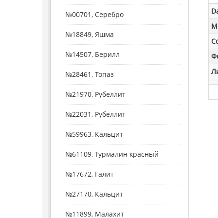
D
№00701, Серебро
M
№18849, Яшма
С
№14507, Берилл
Ф
Л
№28461, Топаз
№21970, Рубеллит
№22031, Рубеллит
№59963, Кальцит
№61109, Турмалин красный
№17672, Галит
№27170, Кальцит
№11899, Малахит