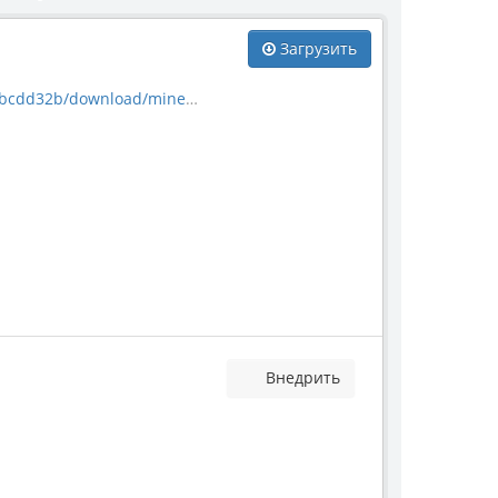
Загрузить
download/mineral_31722.jpg
Внедрить