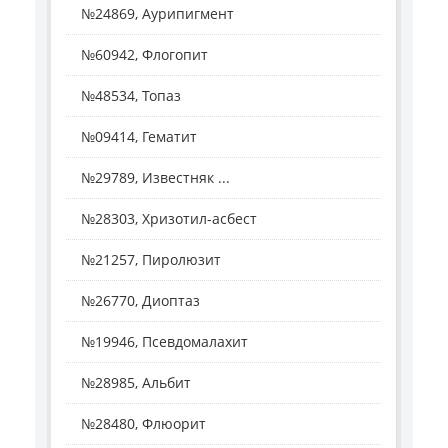
№24869, Аурипигмент
№60942, Флогопит
№48534, Топаз
№09414, Гематит
№29789, Известняк ...
№28303, Хризотил-асбест
№21257, Пиролюзит
№26770, Диоптаз
№19946, Псевдомалахит
№28985, Альбит
№28480, Флюорит