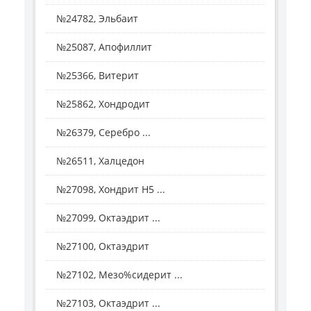
№24782, Эльбаит
№25087, Апофиллит
№25366, Витерит
№25862, Хондродит
№26379, Серебро ...
№26511, Халцедон
№27098, Хондрит H5 ...
№27099, Октаэдрит ...
№27100, Октаэдрит
№27102, Мезо%сидерит ...
№27103, Октаэдрит ...