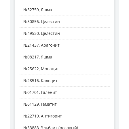
№52759, Яшма
№50856, Целестин
№49530, Целестин
№21437, Арагонит
№08217, Яшма
№25622, Монацит
№28516, Кальцит
№01701, Галенит
№61129, Гематит
№22719, Антигорит
№33883, Эльбаит (розовый)