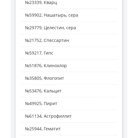
№23339, Кварц
№59902, Нашатырь, сера
№29779, Целестин, сера
№21752, Спессартин
№59217, Гипс
№51876, Клинохлор
№35805, Флогопит
№53476, Кальцит
№49925, Пирит
№61134, Астрофиллит
№25944, Гематит