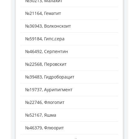
№30213, Малахит
№21164, Гематит
№36943, Волконскоит
№59184, Гипс,сера
№46492, Серпентин
№22568, Перовскит
№39483, Гидроборацит
№19737, Аурипигмент
№22746, Флогопит
№52167, Яшма
№46379, Флюорит