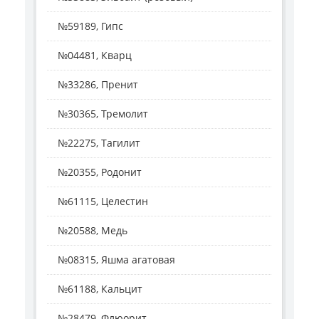
№59189, Гипс
№04481, Кварц
№33286, Пренит
№30365, Тремолит
№22275, Тагилит
№20355, Родонит
№61115, Целестин
№20588, Медь
№08315, Яшма агатовая
№61188, Кальцит
№28479, Флюорит