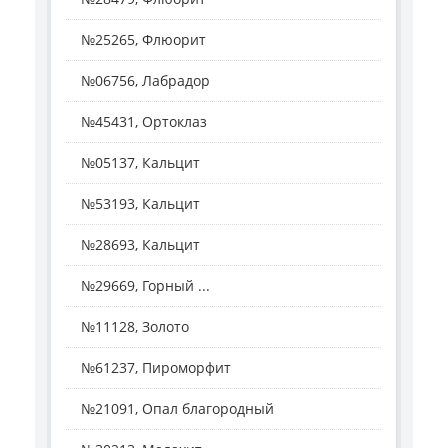
№25265, Флюорит
№06756, Лабрадор
№45431, Ортоклаз
№05137, Кальцит
№53193, Кальцит
№28693, Кальцит
№29669, Горный ...
№11128, Золото
№61237, Пироморфит
№21091, Опал благородный