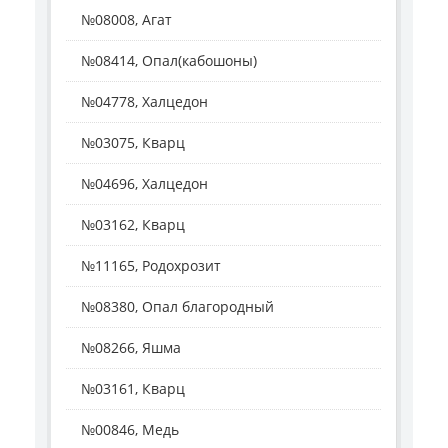
№08008, Агат
№08414, Опал(кабошоны)
№04778, Халцедон
№03075, Кварц
№04696, Халцедон
№03162, Кварц
№11165, Родохрозит
№08380, Опал благородный
№08266, Яшма
№03161, Кварц
№00846, Медь