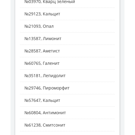
№03970, Кварц зеленый
№29123, Кальцит
№21093, Опал
№13587, Лимонит
№28587, Аметист
№60765, Галенит
№35181, Лепидолит
№29746, Пироморфит
№57647, Кальцит
№60804, Антимонит
№61238, Смитсонит