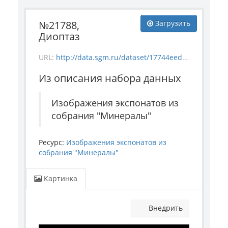
№21788,
Загрузить
Диоптаз
URL:
http://data.sgm.ru/dataset/17744eed-27fa-4a9a-bc72-4e657fa570af/resource/b4aaef97-89d3-4f37-9f0b-095bd95abb9a/download/mineral_21788.jpg
Из описания набора данных
Изображения экспонатов из
собрания "Минералы"
Ресурс:
Изображения экспонатов из
собрания "Минералы"
Картинка
Внедрить