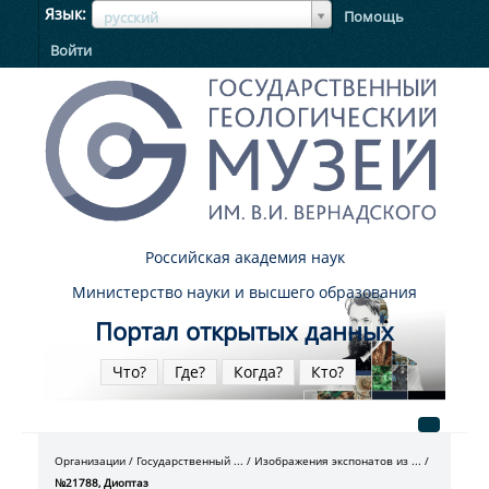
ЯзыкЯзык
Язык
Помощь
русский
Войти
Российская академия наук
Министерство науки и высшего образования
Портал открытых данных
Что?
Где?
Когда?
Кто?
Организации
Государственный ...
Изображения экспонатов из ...
№21788, Диоптаз