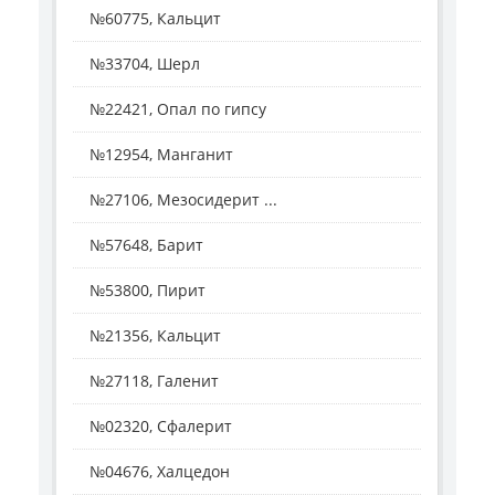
№60775, Кальцит
№33704, Шерл
№22421, Опал по гипсу
№12954, Манганит
№27106, Мезосидерит ...
№57648, Барит
№53800, Пирит
№21356, Кальцит
№27118, Галенит
№02320, Сфалерит
№04676, Халцедон