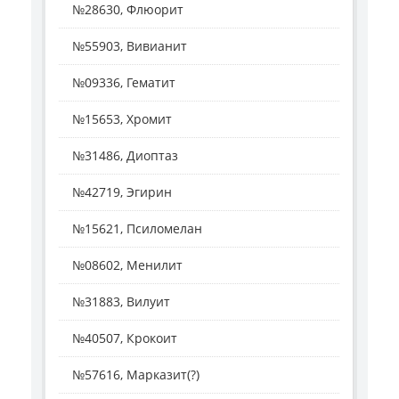
№28630, Флюорит
№55903, Вивианит
№09336, Гематит
№15653, Хромит
№31486, Диоптаз
№42719, Эгирин
№15621, Псиломелан
№08602, Менилит
№31883, Вилуит
№40507, Крокоит
№57616, Марказит(?)