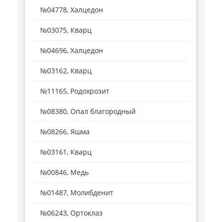
№04778, Халцедон
№03075, Кварц
№04696, Халцедон
№03162, Кварц
№11165, Родохрозит
№08380, Опал благородный
№08266, Яшма
№03161, Кварц
№00846, Медь
№01487, Молибденит
№06243, Ортоклаз