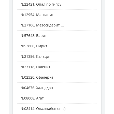
№22421, Опал по гипсу
№12954, Манганит
№27106, Мезосидерит ...
№57648, Барит
№53800, Пирит
№21356, Кальцит
№27118, Галенит
№02320, Сфалерит
№04676, Халцедон
№08008, Агат
№08414, Опал(кабошоны)