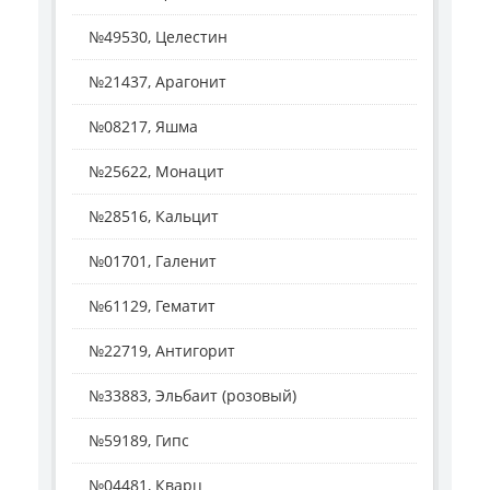
№49530, Целестин
№21437, Арагонит
№08217, Яшма
№25622, Монацит
№28516, Кальцит
№01701, Галенит
№61129, Гематит
№22719, Антигорит
№33883, Эльбаит (розовый)
№59189, Гипс
№04481, Кварц