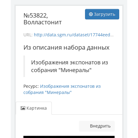
№53822,
Загрузить
Волластонит
URL:
http://data.sgm.ru/dataset/17744eed-27fa-4a9a-bc72-4e657fa570af/resource/24009e79-dfd2-4a29-b44f-7bb813d2230a/download/mineral_53822.jpg
Из описания набора данных
Изображения экспонатов из
собрания "Минералы"
Ресурс:
Изображения экспонатов из
собрания "Минералы"
Картинка
Внедрить