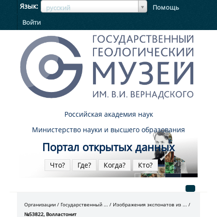
ЯзыкЯзык
Язык
Помощь
русский
Войти
Российская академия наук
Министерство науки и высшего образования
Портал открытых данных
Что?
Где?
Когда?
Кто?
Организации
Государственный ...
Изображения экспонатов из ...
№53822, Волластонит