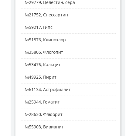
№29779, Целестин, сера
№21752, Спессартин
№59217, Гипс
№51876, Клинохлор
№35805, Флогопит
№53476, Кальцит
№49925, Пирит
№61134, Астрофиллит
№25944, Гематит
№28630, Флюорит
№55903, Вивианит