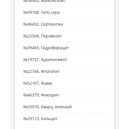
№36943, Волконскоит
№59184, Гипс,сера
№46492, Серпентин
№22568, Перовскит
№39483, Гидроборацит
№19737, Аурипигмент
№22746, Флогопит
№52167, Яшма
№46379, Флюорит
№03970, Кварц зеленый
№29123, Кальцит