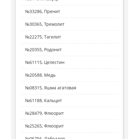
№33286, Пренит
№30365, Тремолит
№22275, Тагилит
№20355, Родонит
№61115, Целестин
№20588, Медь
№08315, Яшма агатовая
№61188, Кальцит
№28479, Флюорит
№25265, Флюорит
№06756, Лабрадор