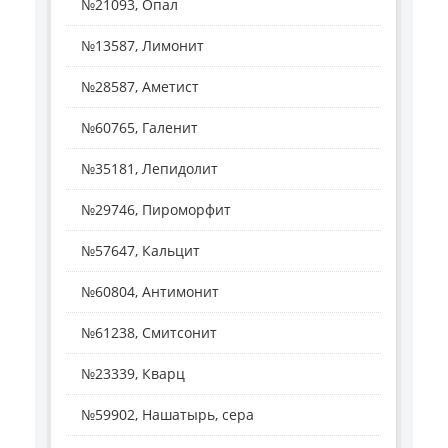
№21093, Опал
№13587, Лимонит
№28587, Аметист
№60765, Галенит
№35181, Лепидолит
№29746, Пироморфит
№57647, Кальцит
№60804, Антимонит
№61238, Смитсонит
№23339, Кварц
№59902, Нашатырь, сера