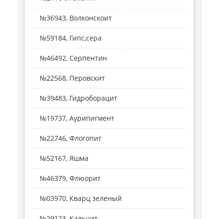
№36943, Волконскоит
№59184, Гипс,сера
№46492, Серпентин
№22568, Перовскит
№39483, Гидроборацит
№19737, Аурипигмент
№22746, Флогопит
№52167, Яшма
№46379, Флюорит
№03970, Кварц зеленый
№29123, Кальцит