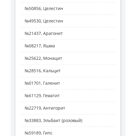
№50856, Целестин
№49530, Целестин
№21437, Арагонит
№08217, Яшма
№25622, Монацит
№28516, Кальцит
№01701, Галенит
№61129, Гематит
№22719, Антигорит
№33883, Эльбаит (розовый)
№59189, Гипс