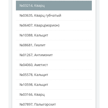
№03214, Кварц
№03635, Кварц губчатый
№06407, Кварц(морион)
№10388, Кальцит
№08681, Гиалит
№01267, Антимонит
№04060, Аметист
№05578, Кальцит
№10598, Кальцит
№03166, Кварц
№07897, Палыгорскит