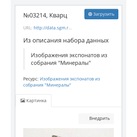
№03214, Кварц
Загрузить
URL:
http://data.sgm.ru/dataset/17744eed-27fa-4a9a-bc72-4e657fa570af/resource/f4c59ad0-85ef-4be0-ab4f-70b083cbe96e/download/mineral_3214.jpg
Из описания набора данных
Изображения экспонатов из
собрания "Минералы"
Ресурс:
Изображения экспонатов из
собрания "Минералы"
Картинка
Внедрить