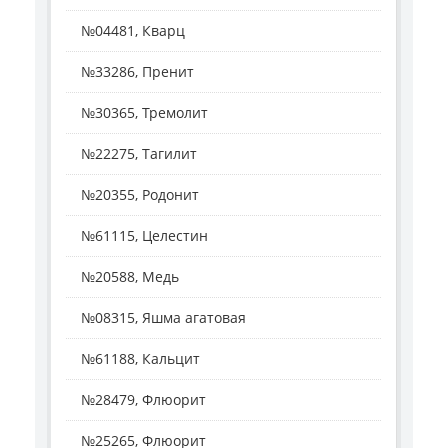
№04481, Кварц
№33286, Пренит
№30365, Тремолит
№22275, Тагилит
№20355, Родонит
№61115, Целестин
№20588, Медь
№08315, Яшма агатовая
№61188, Кальцит
№28479, Флюорит
№25265, Флюорит