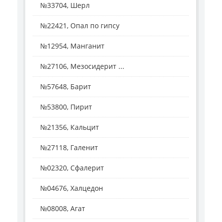
№33704, Шерл
№22421, Опал по гипсу
№12954, Манганит
№27106, Мезосидерит ...
№57648, Барит
№53800, Пирит
№21356, Кальцит
№27118, Галенит
№02320, Сфалерит
№04676, Халцедон
№08008, Агат