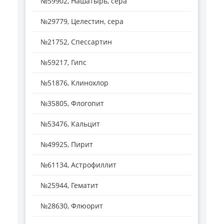
№59902, Нашатырь, сера
№29779, Целестин, сера
№21752, Спессартин
№59217, Гипс
№51876, Клинохлор
№35805, Флогопит
№53476, Кальцит
№49925, Пирит
№61134, Астрофиллит
№25944, Гематит
№28630, Флюорит