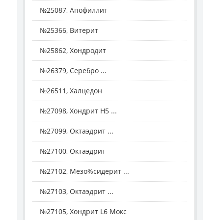
№25087, Апофиллит
№25366, Витерит
№25862, Хондродит
№26379, Серебро ...
№26511, Халцедон
№27098, Хондрит H5 ...
№27099, Октаэдрит ...
№27100, Октаэдрит
№27102, Мезо%сидерит ...
№27103, Октаэдрит ...
№27105, Хондрит L6 Мокс