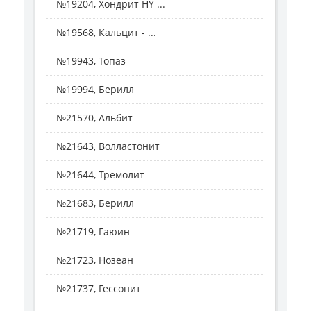
№19204, Хондрит HY ...
№19568, Кальцит - ...
№19943, Топаз
№19994, Берилл
№21570, Альбит
№21643, Волластонит
№21644, Тремолит
№21683, Берилл
№21719, Гаюин
№21723, Нозеан
№21737, Гессонит