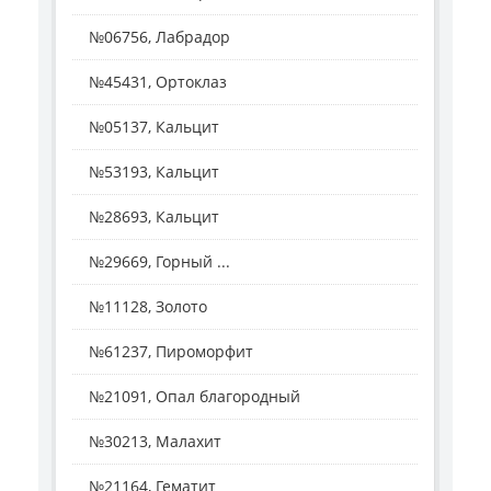
№06756, Лабрадор
№45431, Ортоклаз
№05137, Кальцит
№53193, Кальцит
№28693, Кальцит
№29669, Горный ...
№11128, Золото
№61237, Пироморфит
№21091, Опал благородный
№30213, Малахит
№21164, Гематит