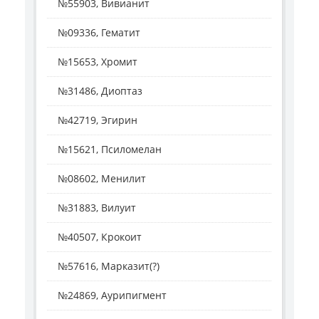
№55903, Вивианит
№09336, Гематит
№15653, Хромит
№31486, Диоптаз
№42719, Эгирин
№15621, Псиломелан
№08602, Менилит
№31883, Вилуит
№40507, Крокоит
№57616, Марказит(?)
№24869, Аурипигмент