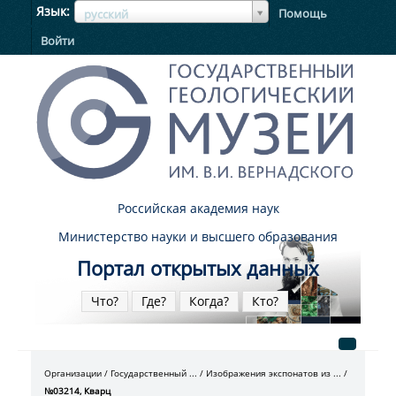
ЯзыкЯзык
Язык
Помощь
русский
Войти
Российская академия наук
Министерство науки и высшего образования
Портал открытых данных
Что?
Где?
Когда?
Кто?
Организации
Государственный ...
Изображения экспонатов из ...
№03214, Кварц