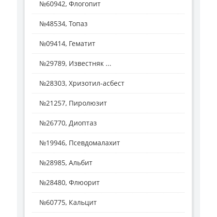
№60942, Флогопит
№48534, Топаз
№09414, Гематит
№29789, Известняк ...
№28303, Хризотил-асбест
№21257, Пиролюзит
№26770, Диоптаз
№19946, Псевдомалахит
№28985, Альбит
№28480, Флюорит
№60775, Кальцит