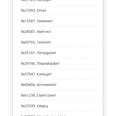
№21093, Опал
№13587, Лимонит
№28587, Аметист
№60765, Галенит
№35181, Лепидолит
№29746, Пироморфит
№57647, Кальцит
№60804, Антимонит
№61238, Смитсонит
№23339, Кварц