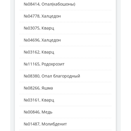
№08414, Опал(кабошоны)
№04778, Халцедон
№03075, Кварц
№04696, Халцедон
№03162, Кварц
№11165, Родохрозит
№08380, Опал благородный
№08266, Яшма
№03161, Кварц
№00846, Медь
№01487, Молибденит