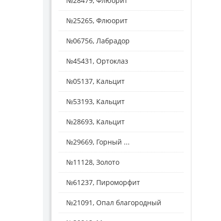
№28479, Флюорит
№25265, Флюорит
№06756, Лабрадор
№45431, Ортоклаз
№05137, Кальцит
№53193, Кальцит
№28693, Кальцит
№29669, Горный ...
№11128, Золото
№61237, Пироморфит
№21091, Опал благородный