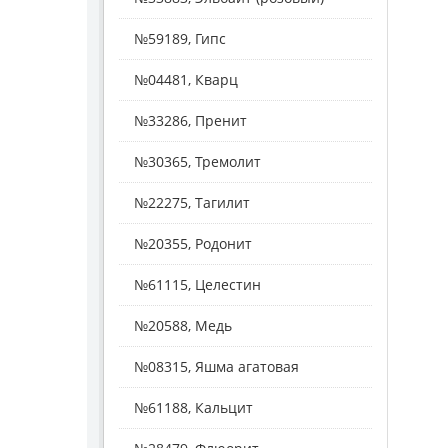
№59189, Гипс
№04481, Кварц
№33286, Пренит
№30365, Тремолит
№22275, Тагилит
№20355, Родонит
№61115, Целестин
№20588, Медь
№08315, Яшма агатовая
№61188, Кальцит