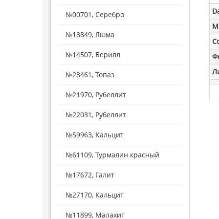
D
№00701, Серебро
M
№18849, Яшма
С
№14507, Берилл
Ф
Л
№28461, Топаз
№21970, Рубеллит
№22031, Рубеллит
№59963, Кальцит
№61109, Турмалин красный
№17672, Галит
№27170, Кальцит
№11899, Малахит