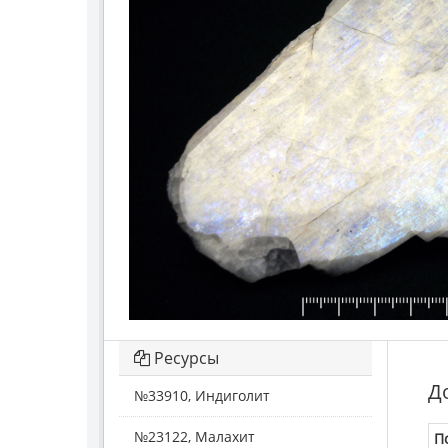
Ресурсы
Д
№33910, Индиголит
№23122, Малахит
П