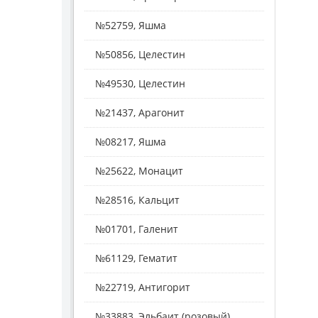
№52759, Яшма
№50856, Целестин
№49530, Целестин
№21437, Арагонит
№08217, Яшма
№25622, Монацит
№28516, Кальцит
№01701, Галенит
№61129, Гематит
№22719, Антигорит
№33883, Эльбаит (розовый)