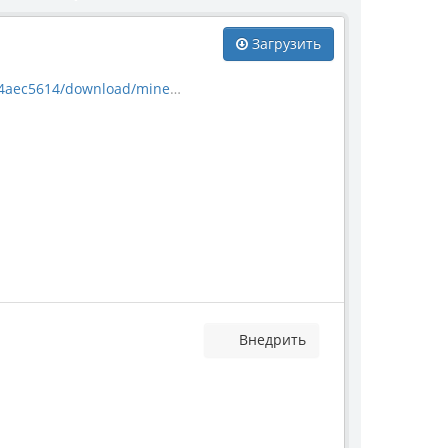
Загрузить
download/mineral_52798.jpg
Внедрить