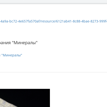
a9a-bc72-4e657fa570af/resource/6121ab41-8c88-4bae-8273-999f4aec5614/
рания "Минералы"
я "Минералы"