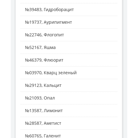
№39483, Гидроборацит
№19737, Аурипигмент
№22746, Флогопит
№52167, Яшма
№46379, Флюорит
№03970, Кварц зеленый
№29123, Кальцит
№21093, Опал
№13587, Лимонит
№28587, Аметист
№60765, Галенит