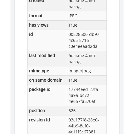
created
больше 4 лет
назад
format
JPEG
has views
True
id
00528500-db97-
4c65-8716-
c0e4eeaad2da
last modified
больше 4 лет
назад
mimetype
image/jpeg
on same domain
True
package id
17744eed-27fa-
4a9a-bc72-
4e657fa570af
position
626
revision id
93c177f8-28e0-
44b9-8ef0-
4c11f5c67381