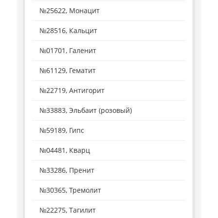
№25622, Монацит
№28516, Кальцит
№01701, Галенит
№61129, Гематит
№22719, Антигорит
№33883, Эльбаит (розовый)
№59189, Гипс
№04481, Кварц
№33286, Пренит
№30365, Тремолит
№22275, Тагилит