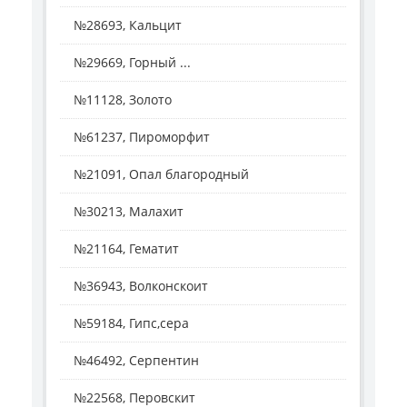
№28693, Кальцит
№29669, Горный ...
№11128, Золото
№61237, Пироморфит
№21091, Опал благородный
№30213, Малахит
№21164, Гематит
№36943, Волконскоит
№59184, Гипс,сера
№46492, Серпентин
№22568, Перовскит