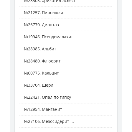
№28303, Хризотил-асбест
№21257, Пиролюзит
№26770, Диоптаз
№19946, Псевдомалахит
№28985, Альбит
№28480, Флюорит
№60775, Кальцит
№33704, Шерл
№22421, Опал по гипсу
№12954, Манганит
№27106, Мезосидерит ...