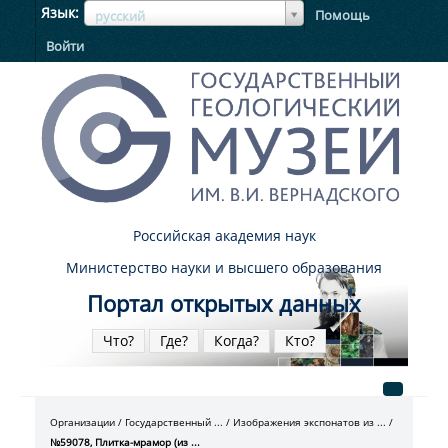
ЯзыкЯзык
Язык
Помощь
русский
Войти
Российская академия наук
Министерство науки и высшего образования
Портал открытых данных
Что?
Где?
Когда?
Кто?
Организации
Государственный ...
Изображения экспонатов из ...
№59078, Плитка-мрамор (из ...