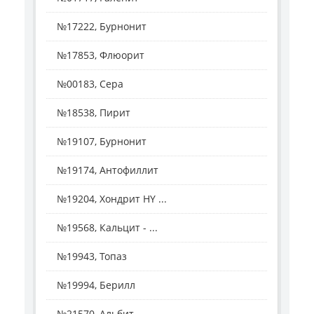
№17222, Бурнонит
№17853, Флюорит
№00183, Сера
№18538, Пирит
№19107, Бурнонит
№19174, Антофиллит
№19204, Хондрит HY ...
№19568, Кальцит - ...
№19943, Топаз
№19994, Берилл
№21570, Альбит