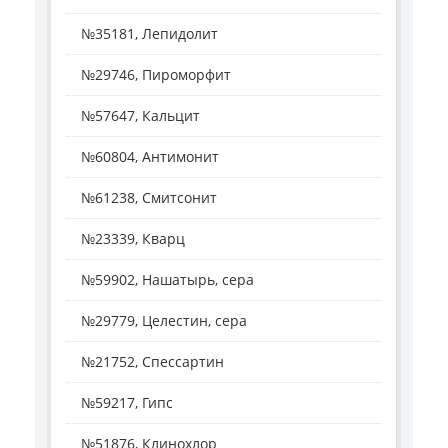
№35181, Лепидолит
№29746, Пироморфит
№57647, Кальцит
№60804, Антимонит
№61238, Смитсонит
№23339, Кварц
№59902, Нашатырь, сера
№29779, Целестин, сера
№21752, Спессартин
№59217, Гипс
№51876, Клинохлор