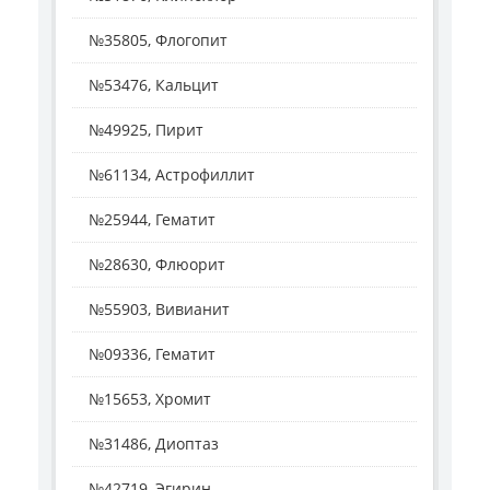
№35805, Флогопит
№53476, Кальцит
№49925, Пирит
№61134, Астрофиллит
№25944, Гематит
№28630, Флюорит
№55903, Вивианит
№09336, Гематит
№15653, Хромит
№31486, Диоптаз
№42719, Эгирин