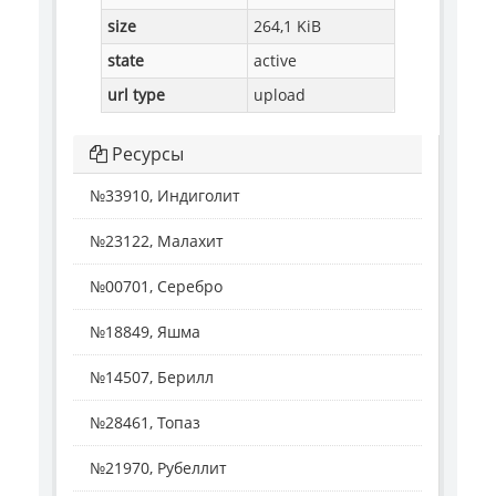
size
264,1 KiB
state
active
url type
upload
Ресурсы
№33910, Индиголит
№23122, Малахит
№00701, Серебро
№18849, Яшма
№14507, Берилл
№28461, Топаз
№21970, Рубеллит