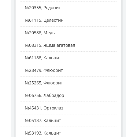
№20355, Родонит
№61115, Целестин
№20588, Медь
№08315, Яшма агатовая
№61188, Кальцит
№28479, Флюорит
№25265, Флюорит
№06756, Лабрадор
№45431, Ортоклаз
№05137, Кальцит
№53193, Кальцит