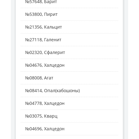
№57648, Барит
№53800, Пирит
№21356, Кальцит
№27118, Галенит
№02320, Сфалерит
№04676, Халцедон
№08008, Агат
№08414, Опал(кабошоны)
№04778, Халцедон
№03075, Кварц
№04696, Халцедон