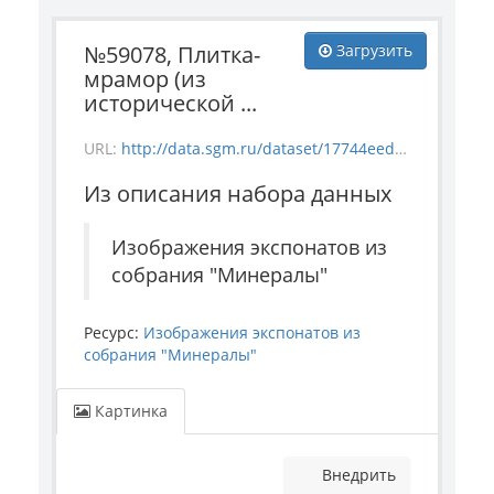
№59078, Плитка-
Загрузить
мрамор (из
исторической ...
URL:
http://data.sgm.ru/dataset/17744eed-27fa-4a9a-bc72-4e657fa570af/resource/00528500-db97-4c65-8716-c0e4eeaad2da/download/1-964-59078.jpg
Из описания набора данных
Изображения экспонатов из
собрания "Минералы"
Ресурс:
Изображения экспонатов из
собрания "Минералы"
Картинка
Внедрить