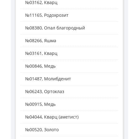
№03162, Кварц
№11165, Родохрозит
№08380, Опал благородный
№08266, Яшма
№03161, Кварц
№00846, Медь
№01487, Молибденит
№06243, Ортоклаз
№00915, Медь
№04044, Кварц (аметист)
№00520, Золото