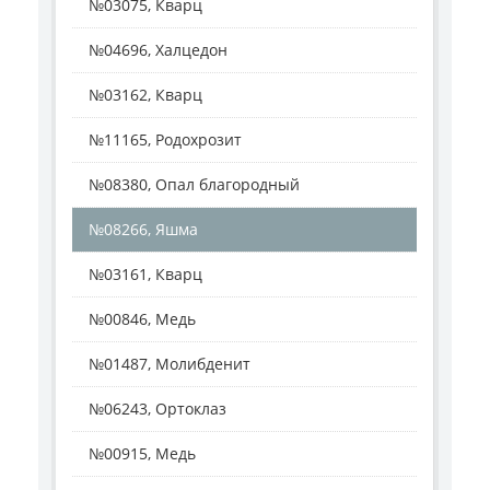
№03075, Кварц
№04696, Халцедон
№03162, Кварц
№11165, Родохрозит
№08380, Опал благородный
№08266, Яшма
№03161, Кварц
№00846, Медь
№01487, Молибденит
№06243, Ортоклаз
№00915, Медь