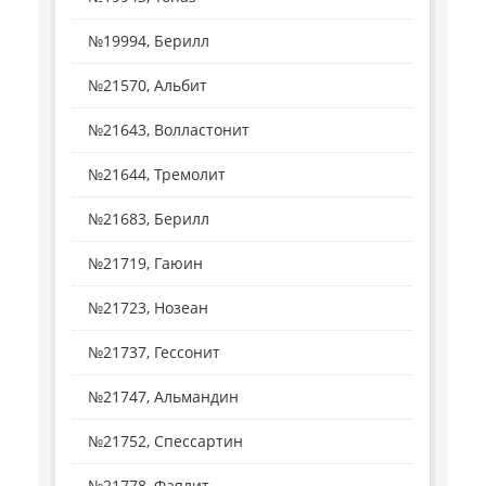
№19994, Берилл
№21570, Альбит
№21643, Волластонит
№21644, Тремолит
№21683, Берилл
№21719, Гаюин
№21723, Нозеан
№21737, Гессонит
№21747, Альмандин
№21752, Спессартин
№21778, Фаялит