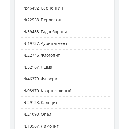
№46492, Серпентин
№22568, Перовскит
№39483, Гидроборацит
№19737, Аурипигмент
№22746, Флогопит
№52167, Яшма
№46379, Флюорит
№03970, Кварц зеленый
№29123, Кальцит
№21093, Опал
№13587, Лимонит