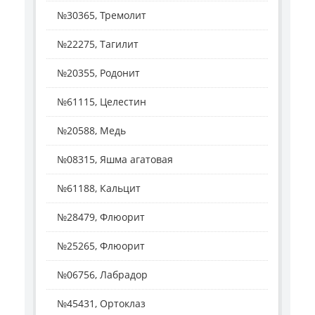
№30365, Тремолит
№22275, Тагилит
№20355, Родонит
№61115, Целестин
№20588, Медь
№08315, Яшма агатовая
№61188, Кальцит
№28479, Флюорит
№25265, Флюорит
№06756, Лабрадор
№45431, Ортоклаз