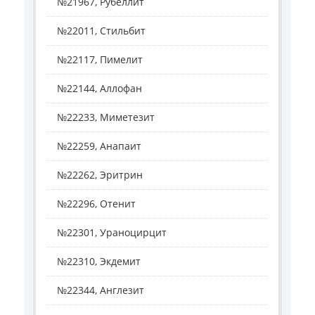
№21967, Рубеллит
№22011, Стильбит
№22117, Пимелит
№22144, Аллофан
№22233, Миметезит
№22259, Анапаит
№22262, Эритрин
№22296, Отенит
№22301, Ураноцирцит
№22310, Экдемит
№22344, Англезит