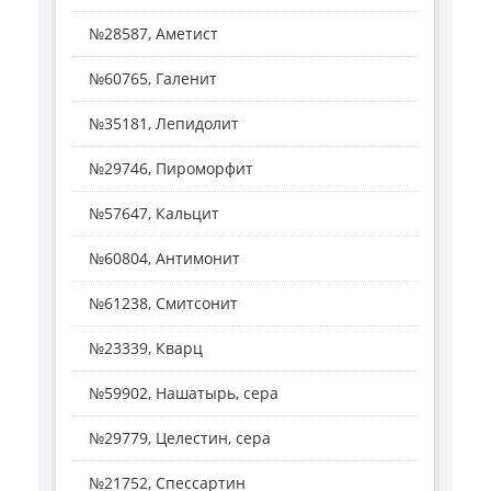
№28587, Аметист
№60765, Галенит
№35181, Лепидолит
№29746, Пироморфит
№57647, Кальцит
№60804, Антимонит
№61238, Смитсонит
№23339, Кварц
№59902, Нашатырь, сера
№29779, Целестин, сера
№21752, Спессартин