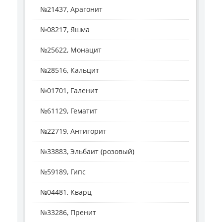
№21437, Арагонит
№08217, Яшма
№25622, Монацит
№28516, Кальцит
№01701, Галенит
№61129, Гематит
№22719, Антигорит
№33883, Эльбаит (розовый)
№59189, Гипс
№04481, Кварц
№33286, Пренит