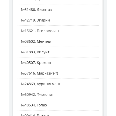
№31486, Диоптаз
№42719, Эгирин
№15621, Псиломелан
№08602, Менилит
№31883, Вилуит
№40507, Крокоит
№57616, Марказит(?)
№24869, Аурипигмент
№60942, Флогопит
№48534, Топаз
№09414, Гематит