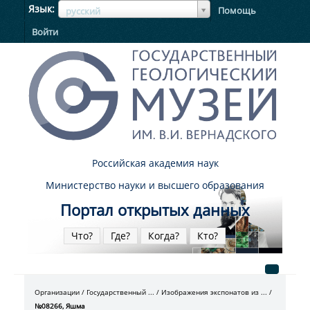
ЯзыкЯзык
Язык
Помощь
русский
Войти
Российская академия наук
Министерство науки и высшего образования
Портал открытых данных
Что?
Где?
Когда?
Кто?
Организации
Государственный ...
Изображения экспонатов из ...
№08266, Яшма