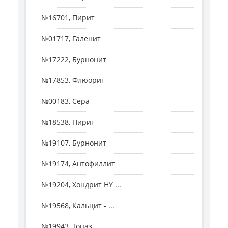
№16701, Пирит
№01717, Галенит
№17222, Бурнонит
№17853, Флюорит
№00183, Сера
№18538, Пирит
№19107, Бурнонит
№19174, Антофиллит
№19204, Хондрит HY ...
№19568, Кальцит - ...
№19943, Топаз