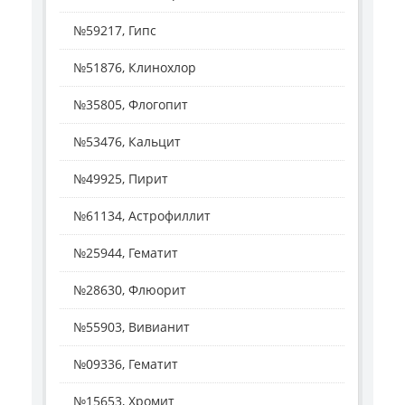
№59217, Гипс
№51876, Клинохлор
№35805, Флогопит
№53476, Кальцит
№49925, Пирит
№61134, Астрофиллит
№25944, Гематит
№28630, Флюорит
№55903, Вивианит
№09336, Гематит
№15653, Хромит