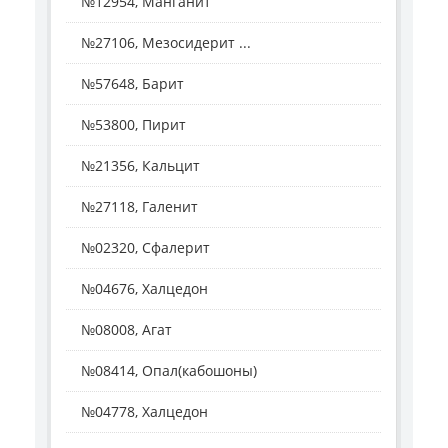
№12954, Манганит
№27106, Мезосидерит ...
№57648, Барит
№53800, Пирит
№21356, Кальцит
№27118, Галенит
№02320, Сфалерит
№04676, Халцедон
№08008, Агат
№08414, Опал(кабошоны)
№04778, Халцедон