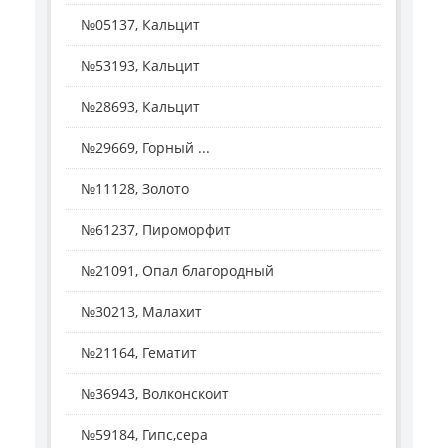
№05137, Кальцит
№53193, Кальцит
№28693, Кальцит
№29669, Горный ...
№11128, Золото
№61237, Пироморфит
№21091, Опал благородный
№30213, Малахит
№21164, Гематит
№36943, Волконскоит
№59184, Гипс,сера