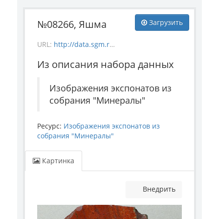
№08266, Яшма
Загрузить
URL:
http://data.sgm.ru/dataset/17744eed-27fa-4a9a-bc72-4e657fa570af/resource/99f048a2-5371-4aff-b5e1-b10a2ed516fd/download/mineral_8266.jpg
Из описания набора данных
Изображения экспонатов из
собрания "Минералы"
Ресурс:
Изображения экспонатов из
собрания "Минералы"
Картинка
Внедрить