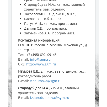
Стародубцева И.А., к.г.-м.н., главный
хранитель, зав. отделом;
Закревская Е.Ю., д.г.-м.н., в.н.с.;
Басова В.Б., к.б.н., н.с.;
Патук М.И., к.г.-м.н., програмист;
Дьяков С.Е., программист.
Загумённов А.А., программист.
Контактная информация:
ГГМ РАН
: Россия, г. Москва, Моховая ул., д.
11, стр. 11
Тел.: +7 (495) 692–09–43
E-mail:
info@sgm.ru
URL:
http://www.sgm.ru
Наумова В.В.,
д.г.-м.н., зав. отделом, г.н.с.,
руководитель работ
E-mail:
v.naumova@sgm.ru
Стародубцева И.А.,
к.г.-м.н., главный
хранитель, зав. отделом
E-mail:
i.starodubtseva@sgm.ru