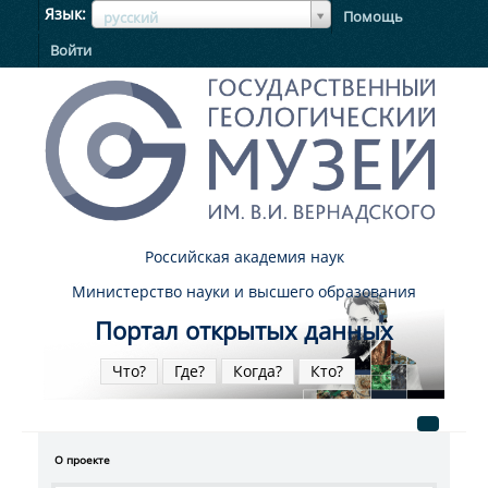
ЯзыкЯзык
Язык
Помощь
русский
Войти
Российская академия наук
Министерство науки и высшего образования
Портал открытых данных
Что?
Где?
Когда?
Кто?
О проекте