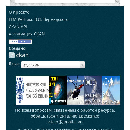
О проекте
ГГМ РАН им. В.И. Вернадского
CKAN API
Ассоциация CKAN
Создано
Язык
ЯзыкЯзык
русский
По всем вопросам, связанным с работой ресурса,
обращаться к Виталию Ерёменко:
vitaer@gmail.com