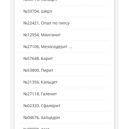
№33704, Шерл
№22421, Опал по гипсу
№12954, Манганит
№27106, Мезосидерит ...
№57648, Барит
№53800, Пирит
№21356, Кальцит
№27118, Галенит
№02320, Сфалерит
№04676, Халцедон