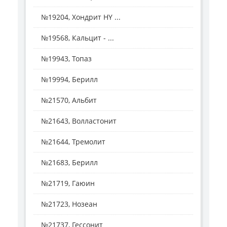
№19204, Хондрит HY ...
№19568, Кальцит - ...
№19943, Топаз
№19994, Берилл
№21570, Альбит
№21643, Волластонит
№21644, Тремолит
№21683, Берилл
№21719, Гаюин
№21723, Нозеан
№21737, Гессонит