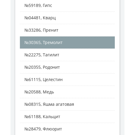
№59189, Гипс
№04481, Кварц
№33286, Пренит
№30365, Тремолит
№22275, Тагилит
№20355, Родонит
№61115, Целестин
№20588, Медь
№08315, Яшма агатовая
№61188, Кальцит
№28479, Флюорит