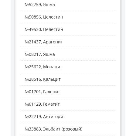
№52759, Яшма
№50856, Целестин
№49530, Целестин
№21437, Арагонит
№08217, Яшма
№25622, Монацит
№28516, Кальцит
№01701, Галенит
№61129, Гематит
№22719, Антигорит
№33883, Эльбаит (розовый)