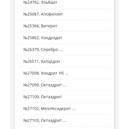
№24782, Эльбаит
№25087, Апофиллит
№25366, Витерит
№25862, Хондродит
№26379, Серебро ...
№26511, Халцедон
№27098, Хондрит H5 ...
№27099, Октаэдрит ...
№27100, Октаэдрит
№27102, Мезо%сидерит ...
№27103, Октаэдрит ...