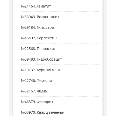
№21164, Гематит
№36943, Волконскоит
№59184, Гипс,сера
№46492, Серпентин
№22568, Перовскит
№39483, Гидроборацит
№19737, Аурипигмент
№22746, Флогопит
№52167, Яшма
№46379, Флюорит
№03970, Кварц зеленый