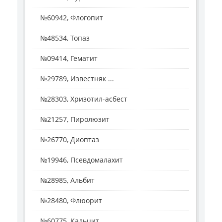
№60942, Флогопит
№48534, Топаз
№09414, Гематит
№29789, Известняк ...
№28303, Хризотил-асбест
№21257, Пиролюзит
№26770, Диоптаз
№19946, Псевдомалахит
№28985, Альбит
№28480, Флюорит
№60775, Кальцит