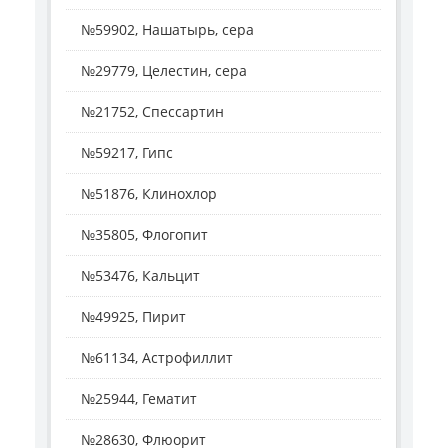
№59902, Нашатырь, сера
№29779, Целестин, сера
№21752, Спессартин
№59217, Гипс
№51876, Клинохлор
№35805, Флогопит
№53476, Кальцит
№49925, Пирит
№61134, Астрофиллит
№25944, Гематит
№28630, Флюорит