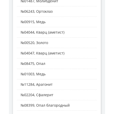
№01487, Молибденит
№06243, Ортоклаз
№00915, Медь
№04044, Кварц (аметист)
№00520, Золото
№04047, Кварц (аметист)
№08475, Опал
№01003, Медь
№11284, Арагонит
№02204, Сфалерит
№08399, Опал благородный