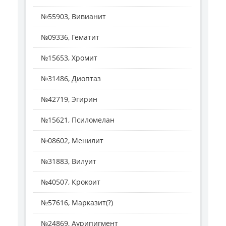
№55903, Вивианит
№09336, Гематит
№15653, Хромит
№31486, Диоптаз
№42719, Эгирин
№15621, Псиломелан
№08602, Менилит
№31883, Вилуит
№40507, Крокоит
№57616, Марказит(?)
№24869, Аурипигмент