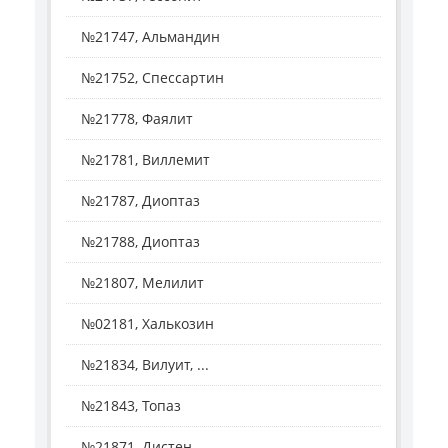
№21747, Альмандин
№21752, Спессартин
№21778, Фаялит
№21781, Виллемит
№21787, Диоптаз
№21788, Диоптаз
№21807, Мелилит
№02181, Халькозин
№21834, Вилуит, ...
№21843, Топаз
№21871, Дистен