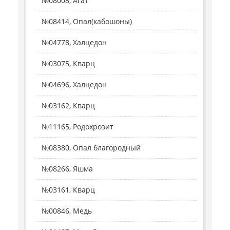
№08008, Агат
№08414, Опал(кабошоны)
№04778, Халцедон
№03075, Кварц
№04696, Халцедон
№03162, Кварц
№11165, Родохрозит
№08380, Опал благородный
№08266, Яшма
№03161, Кварц
№00846, Медь