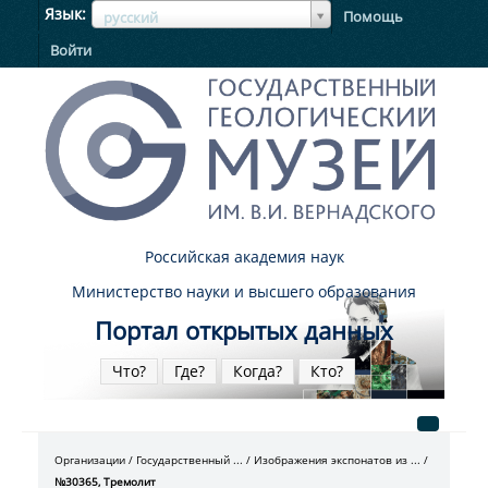
ЯзыкЯзык
Язык
Помощь
русский
Войти
Российская академия наук
Министерство науки и высшего образования
Портал открытых данных
Что?
Где?
Когда?
Кто?
Организации
Государственный ...
Изображения экспонатов из ...
№30365, Тремолит