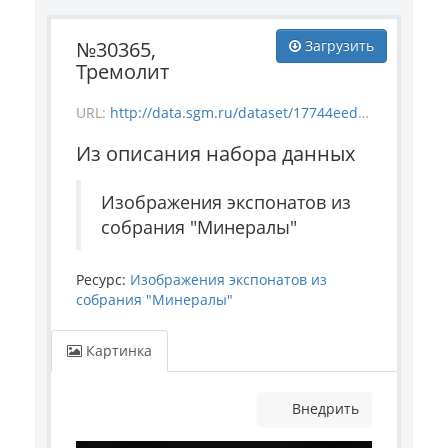
№30365,
Загрузить
Тремолит
URL:
http://data.sgm.ru/dataset/17744eed-27fa-4a9a-bc72-4e657fa570af/resource/64525423-cddb-4f2f-89d9-9078132acaa9/download/mineral_30365.jpg
Из описания набора данных
Изображения экспонатов из
собрания "Минералы"
Ресурс:
Изображения экспонатов из
собрания "Минералы"
Картинка
Внедрить