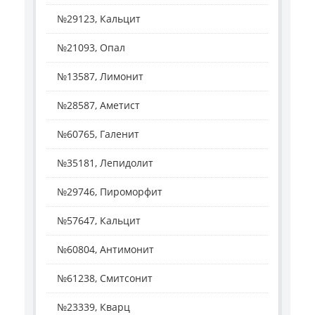
№29123, Кальцит
№21093, Опал
№13587, Лимонит
№28587, Аметист
№60765, Галенит
№35181, Лепидолит
№29746, Пироморфит
№57647, Кальцит
№60804, Антимонит
№61238, Смитсонит
№23339, Кварц