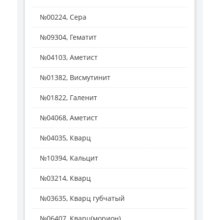
№00224, Сера
№09304, Гематит
№04103, Аметист
№01382, Висмутинит
№01822, Галенит
№04068, Аметист
№04035, Кварц
№10394, Кальцит
№03214, Кварц
№03635, Кварц губчатый
№06407, Кварц(морион)