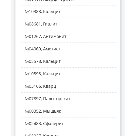
№10388, Кальцит
№08681, Гиалит
№01267, Антимонит
№04060, Аметист
№05578, Кальцит
№10598, Кальцит
№03166, Кварц
№07897, Палыгорскит
№00352, Мышьяк
№02483, Сфалерит
№08927, Куприт