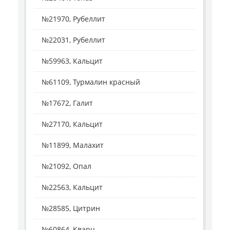
№21970, Рубеллит
№22031, Рубеллит
№59963, Кальцит
№61109, Турмалин красный
№17672, Галит
№27170, Кальцит
№11899, Малахит
№21092, Опал
№22563, Кальцит
№28585, Цитрин
№60864, Кварц