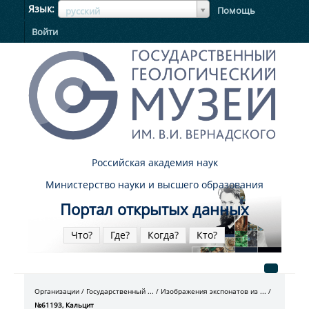
ЯзыкЯзык
Язык
Помощь
русский
Войти
Российская академия наук
Министерство науки и высшего образования
Портал открытых данных
Что?
Где?
Когда?
Кто?
Организации
Государственный ...
Изображения экспонатов из ...
№61193, Кальцит