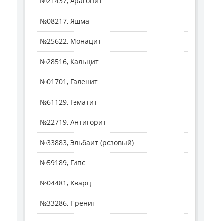
№21437, Арагонит
№08217, Яшма
№25622, Монацит
№28516, Кальцит
№01701, Галенит
№61129, Гематит
№22719, Антигорит
№33883, Эльбаит (розовый)
№59189, Гипс
№04481, Кварц
№33286, Пренит