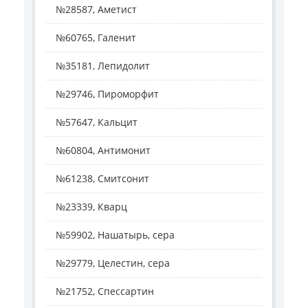
№28587, Аметист
№60765, Галенит
№35181, Лепидолит
№29746, Пироморфит
№57647, Кальцит
№60804, Антимонит
№61238, Смитсонит
№23339, Кварц
№59902, Нашатырь, сера
№29779, Целестин, сера
№21752, Спессартин