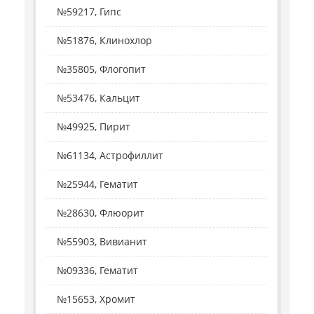
№59217, Гипс
№51876, Клинохлор
№35805, Флогопит
№53476, Кальцит
№49925, Пирит
№61134, Астрофиллит
№25944, Гематит
№28630, Флюорит
№55903, Вивианит
№09336, Гематит
№15653, Хромит