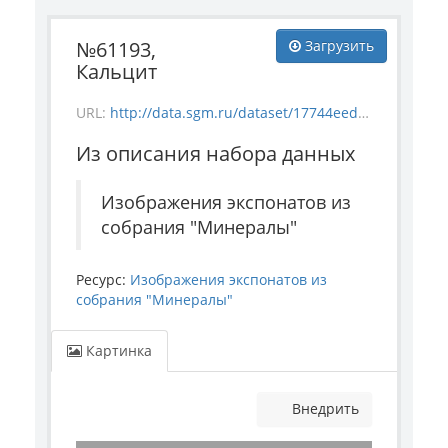
№61193,
Загрузить
Кальцит
URL:
http://data.sgm.ru/dataset/17744eed-27fa-4a9a-bc72-4e657fa570af/resource/f24b94ea-cfa2-4fdd-be1c-b5800b0a29ee/download/mineral_61193.jpg
Из описания набора данных
Изображения экспонатов из
собрания "Минералы"
Ресурс:
Изображения экспонатов из
собрания "Минералы"
Картинка
Внедрить