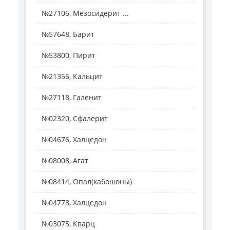
№27106, Мезосидерит ...
№57648, Барит
№53800, Пирит
№21356, Кальцит
№27118, Галенит
№02320, Сфалерит
№04676, Халцедон
№08008, Агат
№08414, Опал(кабошоны)
№04778, Халцедон
№03075, Кварц