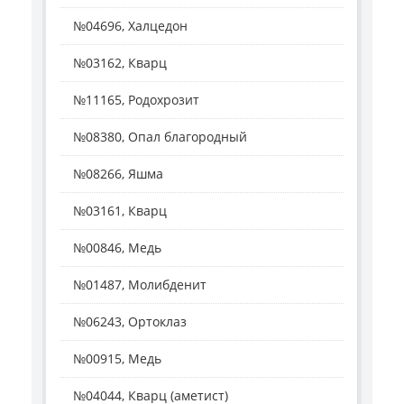
№04696, Халцедон
№03162, Кварц
№11165, Родохрозит
№08380, Опал благородный
№08266, Яшма
№03161, Кварц
№00846, Медь
№01487, Молибденит
№06243, Ортоклаз
№00915, Медь
№04044, Кварц (аметист)