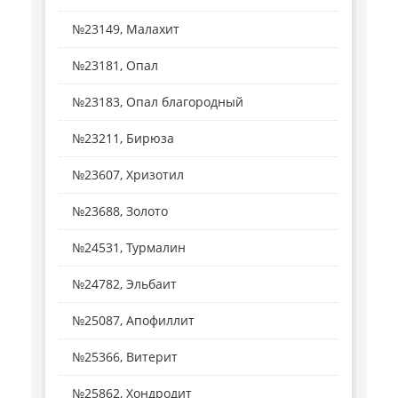
№23149, Малахит
№23181, Опал
№23183, Опал благородный
№23211, Бирюза
№23607, Хризотил
№23688, Золото
№24531, Турмалин
№24782, Эльбаит
№25087, Апофиллит
№25366, Витерит
№25862, Хондродит