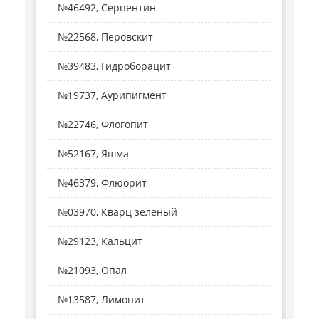
№46492, Серпентин
№22568, Перовскит
№39483, Гидроборацит
№19737, Аурипигмент
№22746, Флогопит
№52167, Яшма
№46379, Флюорит
№03970, Кварц зеленый
№29123, Кальцит
№21093, Опал
№13587, Лимонит