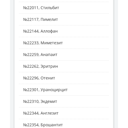
№22011, Стильбит
№22117, Пимелит
№22144, Аллофан
№22233, Миметезит
№22259, Анапаит
№22262, Эритрин
№22296, Отенит
№22301, Ураноцирцит
№22310, Экдемит
№22344, Англезит
№22354, Брошантит