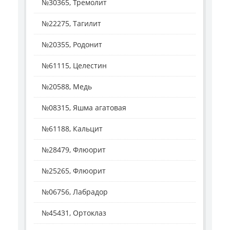
№30365, Тремолит
№22275, Тагилит
№20355, Родонит
№61115, Целестин
№20588, Медь
№08315, Яшма агатовая
№61188, Кальцит
№28479, Флюорит
№25265, Флюорит
№06756, Лабрадор
№45431, Ортоклаз