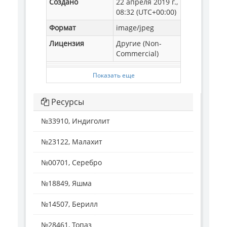
Создано
22 апреля 2019 г.,
08:32 (UTC+00:00)
Формат
image/jpeg
Лицензия
Другие (Non-
Commercial)
Показать еще
Ресурсы
№33910, Индиголит
№23122, Малахит
№00701, Серебро
№18849, Яшма
№14507, Берилл
№28461, Топаз