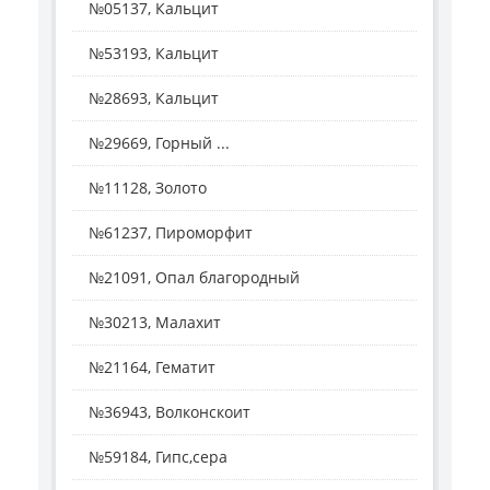
№05137, Кальцит
№53193, Кальцит
№28693, Кальцит
№29669, Горный ...
№11128, Золото
№61237, Пироморфит
№21091, Опал благородный
№30213, Малахит
№21164, Гематит
№36943, Волконскоит
№59184, Гипс,сера