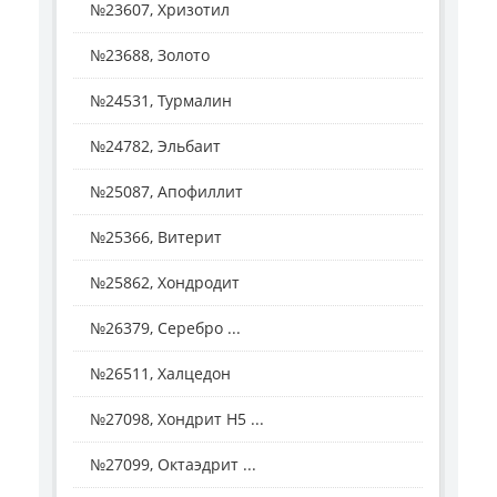
№23607, Хризотил
№23688, Золото
№24531, Турмалин
№24782, Эльбаит
№25087, Апофиллит
№25366, Витерит
№25862, Хондродит
№26379, Серебро ...
№26511, Халцедон
№27098, Хондрит H5 ...
№27099, Октаэдрит ...