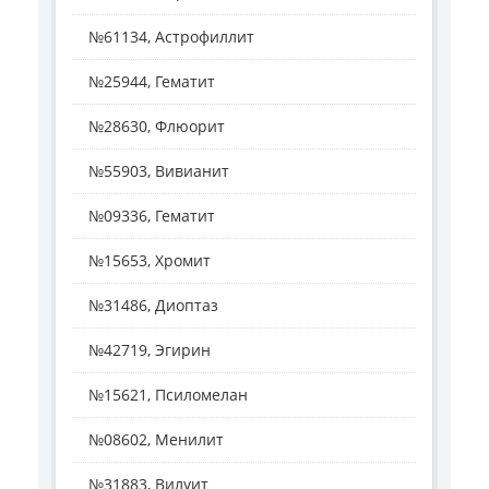
№61134, Астрофиллит
№25944, Гематит
№28630, Флюорит
№55903, Вивианит
№09336, Гематит
№15653, Хромит
№31486, Диоптаз
№42719, Эгирин
№15621, Псиломелан
№08602, Менилит
№31883, Вилуит