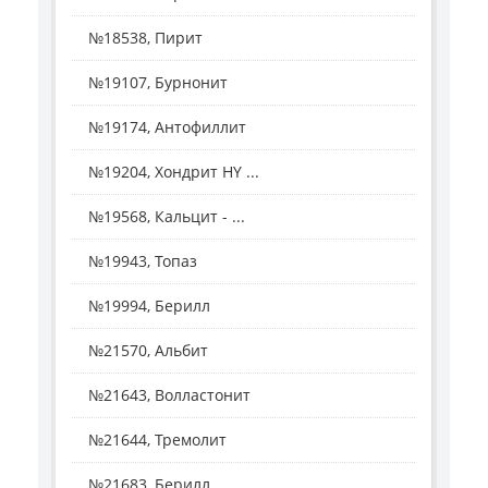
№18538, Пирит
№19107, Бурнонит
№19174, Антофиллит
№19204, Хондрит HY ...
№19568, Кальцит - ...
№19943, Топаз
№19994, Берилл
№21570, Альбит
№21643, Волластонит
№21644, Тремолит
№21683, Берилл