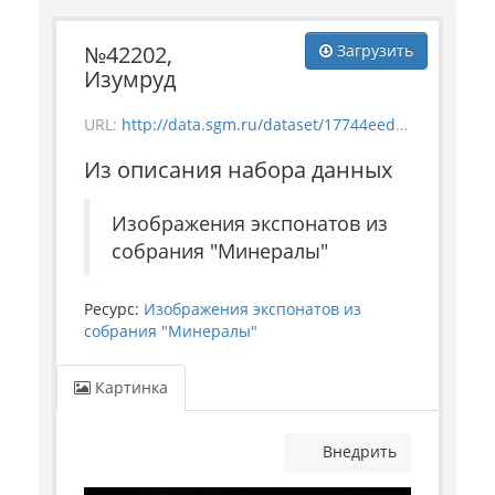
№42202,
Загрузить
Изумруд
URL:
http://data.sgm.ru/dataset/17744eed-27fa-4a9a-bc72-4e657fa570af/resource/ee4b4f55-528e-47eb-8543-7bc02b66a8fc/download/mineral_42202.jpg
Из описания набора данных
Изображения экспонатов из
собрания "Минералы"
Ресурс:
Изображения экспонатов из
собрания "Минералы"
Картинка
Внедрить