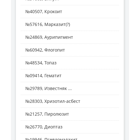
№40507, Крокоит
№57616, Марказит(?)
№24869, Аурипигмент
№60942, Флогопит
№48534, Топаз
№09414, Гематит
№29789, Известняк ...
№28303, Хризотил-асбест
№21257, Пиролюзит
№26770, Диоптаз
№19946, Псевдомалахит