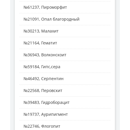
№61237, Пироморфит
№21091, Опал благородный
№30213, Малахит
№21164, Гематит
№36943, Волконскоит
№59184, Гипс,сера
№46492, Серпентин
№22568, Перовскит
№39483, Гидроборацит
№19737, Аурипигмент
№22746, Флогопит