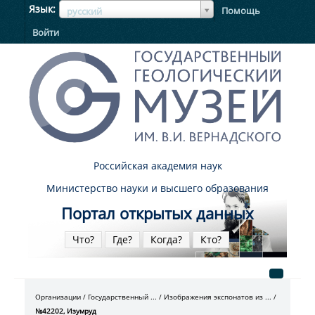
ЯзыкЯзык
Язык
Помощь
русский
Войти
Российская академия наук
Министерство науки и высшего образования
Портал открытых данных
Что?
Где?
Когда?
Кто?
Организации
Государственный ...
Изображения экспонатов из ...
№42202, Изумруд