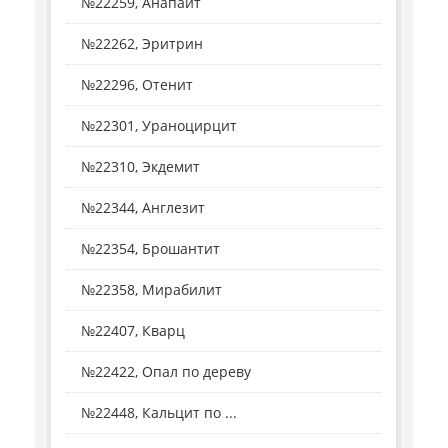
№22259, Анапаит
№22262, Эритрин
№22296, Отенит
№22301, Ураноцирцит
№22310, Экдемит
№22344, Англезит
№22354, Брошантит
№22358, Мирабилит
№22407, Кварц
№22422, Опал по дереву
№22448, Кальцит по ...