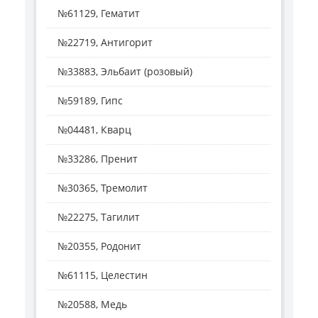
№61129, Гематит
№22719, Антигорит
№33883, Эльбаит (розовый)
№59189, Гипс
№04481, Кварц
№33286, Пренит
№30365, Тремолит
№22275, Тагилит
№20355, Родонит
№61115, Целестин
№20588, Медь