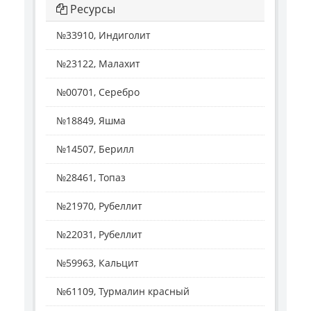
Ресурсы
№33910, Индиголит
№23122, Малахит
№00701, Серебро
№18849, Яшма
№14507, Берилл
№28461, Топаз
№21970, Рубеллит
№22031, Рубеллит
№59963, Кальцит
№61109, Турмалин красный