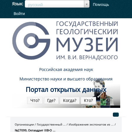
ЯзыкЯзык
Язык
Помощь
русский
Войти
Российская академия наук
Министерство науки и высшего образования
Портал открытых данных
Что?
Где?
Когда?
Кто?
Организации
Государственный ...
Изображения экспонатов из ...
№27099, Октаэдрит IIIB-O ...