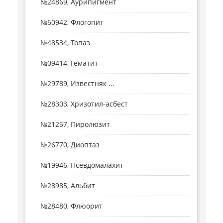
№24869, Аурипигмент
№60942, Флогопит
№48534, Топаз
№09414, Гематит
№29789, Известняк ...
№28303, Хризотил-асбест
№21257, Пиролюзит
№26770, Диоптаз
№19946, Псевдомалахит
№28985, Альбит
№28480, Флюорит