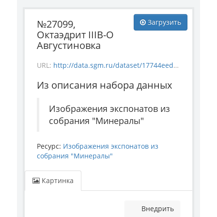
№27099,
Загрузить
Октаэдрит IIIB-O
Августиновка
URL:
http://data.sgm.ru/dataset/17744eed-27fa-4a9a-bc72-4e657fa570af/resource/75eb20c8-604d-4f4d-a36a-8890780e0bf8/download/mineral_27099.jpg
Из описания набора данных
Изображения экспонатов из
собрания "Минералы"
Ресурс:
Изображения экспонатов из
собрания "Минералы"
Картинка
Внедрить