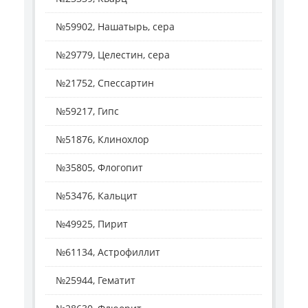
№59902, Нашатырь, сера
№29779, Целестин, сера
№21752, Спессартин
№59217, Гипс
№51876, Клинохлор
№35805, Флогопит
№53476, Кальцит
№49925, Пирит
№61134, Астрофиллит
№25944, Гематит