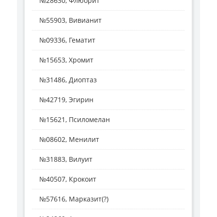
№28630, Флюорит
№55903, Вивианит
№09336, Гематит
№15653, Хромит
№31486, Диоптаз
№42719, Эгирин
№15621, Псиломелан
№08602, Менилит
№31883, Вилуит
№40507, Крокоит
№57616, Марказит(?)