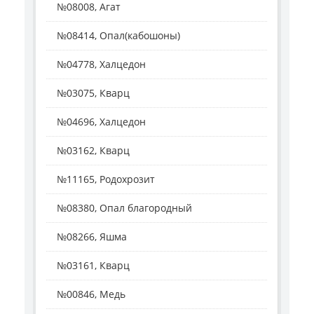
№08008, Агат
№08414, Опал(кабошоны)
№04778, Халцедон
№03075, Кварц
№04696, Халцедон
№03162, Кварц
№11165, Родохрозит
№08380, Опал благородный
№08266, Яшма
№03161, Кварц
№00846, Медь