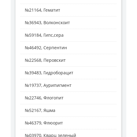
№21164, Гематит
№36943, Волконскоит
№59184, Гипс,сера
№46492, Серпентин
№22568, Перовскит
№39483, Гидроборацит
№19737, Аурипигмент
№22746, Флогопит
№52167, Яшма
№46379, Флюорит
№03970, Кварц зеленый