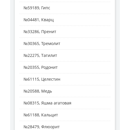
№59189, Гипс
№04481, Кварц
№33286, Пренит
№30365, Тремолит
№22275, Тагилит
№20355, Родонит
№61115, Целестин
№20588, Медь
№08315, Яшма агатовая
№61188, Кальцит
№28479, Флюорит