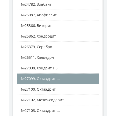
№24782, Эльбаит
№25087, Апофиллит
№25366, Витерит
№25862, Хондродит
№26379, Серебро ...
№26511, Халцедон
№27098, Хондрит H5 ...
№27099, Октаэдрит ...
№27100, Октаэдрит
№27102, Мезо%сидерит ...
№27103, Октаэдрит ...