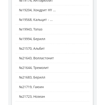
№19174, Антофиллит
№19204, Хондрит HY ...
№19568, Кальцит - ...
№19943, Топаз
№19994, Берилл
№21570, Альбит
№21643, Волластонит
№21644, Тремолит
№21683, Берилл
№21719, Гаюин
№21723, Нозеан