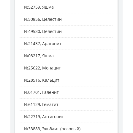
№52759, Яшма
№50856, Целестин
№49530, Целестин
№21437, Арагонит
№08217, Яшма
№25622, Монацит
№28516, Кальцит
№01701, Галенит
№61129, Гематит
№22719, Антигорит
№33883, Эльбаит (розовый)