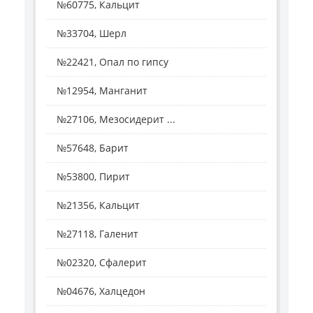
№60775, Кальцит
№33704, Шерл
№22421, Опал по гипсу
№12954, Манганит
№27106, Мезосидерит ...
№57648, Барит
№53800, Пирит
№21356, Кальцит
№27118, Галенит
№02320, Сфалерит
№04676, Халцедон