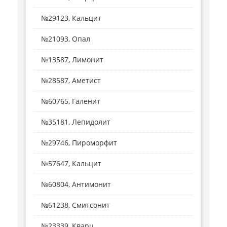
№29123, Кальцит
№21093, Опал
№13587, Лимонит
№28587, Аметист
№60765, Галенит
№35181, Лепидолит
№29746, Пироморфит
№57647, Кальцит
№60804, Антимонит
№61238, Смитсонит
№23339, Кварц