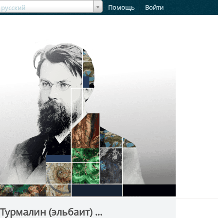
зыкЯзык
Помощь
Войти
русский
Турмалин (эльбаит) ...