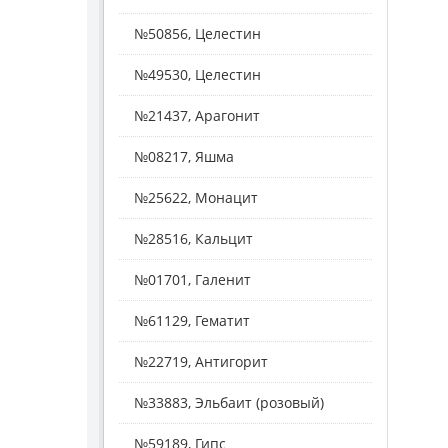
№50856, Целестин
№49530, Целестин
№21437, Арагонит
№08217, Яшма
№25622, Монацит
№28516, Кальцит
№01701, Галенит
№61129, Гематит
№22719, Антигорит
№33883, Эльбаит (розовый)
№59189, Гипс