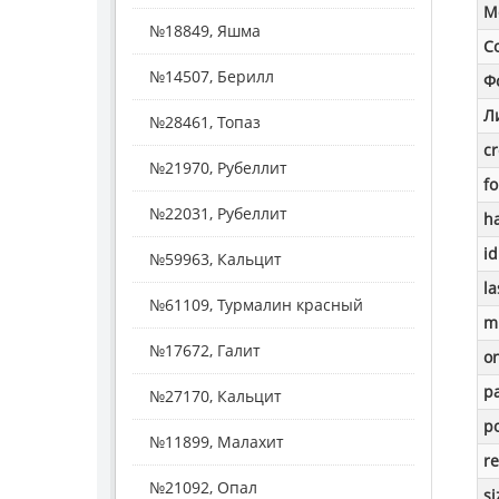
M
№18849, Яшма
С
№14507, Берилл
Ф
Л
№28461, Топаз
c
№21970, Рубеллит
f
№22031, Рубеллит
h
id
№59963, Кальцит
la
№61109, Турмалин красный
m
№17672, Галит
o
p
№27170, Кальцит
po
№11899, Малахит
re
№21092, Опал
si