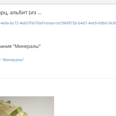
ц, альбит (из ...
-4a9a-bc72-4e657fa570af/resource/396f872b-b4d7-4ee9-bdb0-5636fe3
рания "Минералы"
я "Минералы"