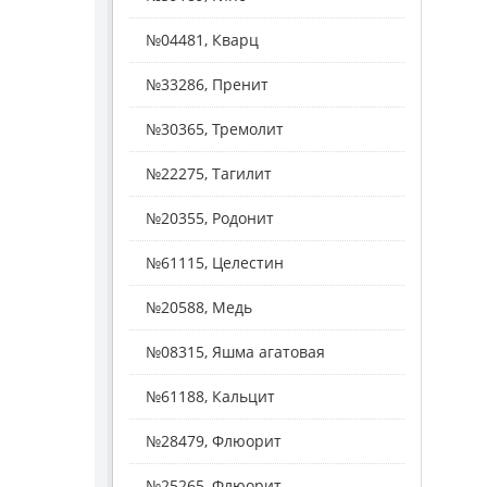
№04481, Кварц
№33286, Пренит
№30365, Тремолит
№22275, Тагилит
№20355, Родонит
№61115, Целестин
№20588, Медь
№08315, Яшма агатовая
№61188, Кальцит
№28479, Флюорит
№25265, Флюорит