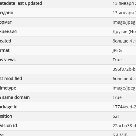
etadata last updated
13 января 2
оздано
13 января 2
ормат
image/jpeg
ицензия
Другие (No
reated
больше 4 л
ormat
JPEG
as views
True
396f872b-b
st modified
больше 4 л
imetype
image/jpeg
n same domain
True
ackage id
17744eed-2
sition
521
vision id
22acba38-d
ze
6,4 MiB