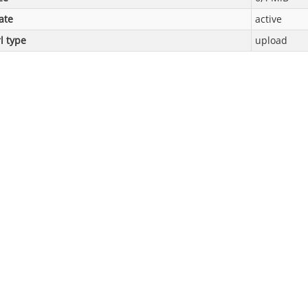
ate
active
l type
upload