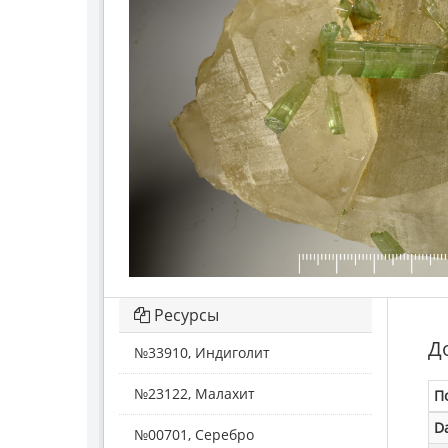
Ресурсы
Д
№33910, Индиголит
№23122, Малахит
П
D
№00701, Серебро