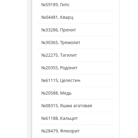
№59189, Гипс
№04481, Кварц
№33286, Пренит
№30365, Тремолит
№22275, Тагилит
№20355, Родонит
№61115, Целестин
№20588, Медь
№08315, Яшма агатовая
№61188, Кальцит
№28479, Флюорит