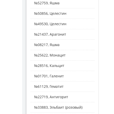
№52759, Яшма
№50856, Целестин
№49530, Целестин
№21437, Арагонит
№08217, Яшма
№25622, Монацит
№28516, Кальцит
№01701, Галенит
№61129, Гематит
№22719, Антигорит
№33883, Эльбаит (розовый)