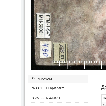
Ресурсы
Д
№33910, Индиголит
№23122, Малахит
П
D