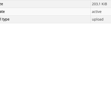
ze
203,1 KiB
ate
active
l type
upload