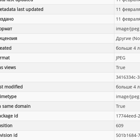
etadata last updated
11 февраля 
оздано
11 февраля 
ормат
image/jpeg
ицензия
Другие (No
reated
больше 4 л
ormat
JPEG
as views
True
3416334c-3
st modified
больше 4 л
imetype
image/jpeg
n same domain
True
ackage id
17744eed-2
sition
609
vision id
501b1684-