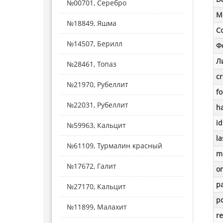
№00701, Серебро
M
№18849, Яшма
С
№14507, Берилл
Ф
Л
№28461, Топаз
c
№21970, Рубеллит
f
№22031, Рубеллит
h
id
№59963, Кальцит
la
№61109, Турмалин красный
m
№17672, Галит
o
p
№27170, Кальцит
po
№11899, Малахит
re