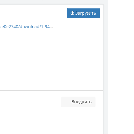
Загрузить
/download/1-947-59061.jpg
Внедрить