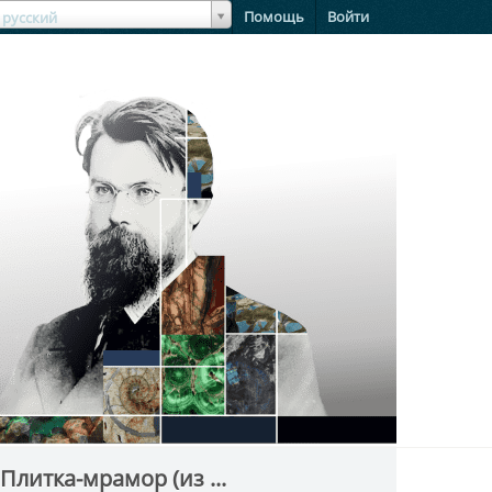
зыкЯзык
Помощь
Войти
русский
Плитка-мрамор (из ...