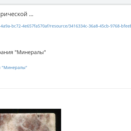
рической ...
a9a-bc72-4e657fa570af/resource/3416334c-36a8-45cb-9768-bfeebe0e2740
рания "Минералы"
я "Минералы"