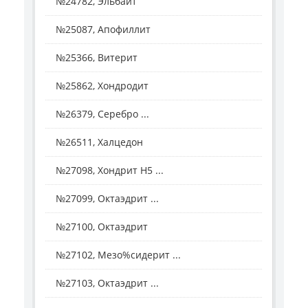
№24782, Эльбаит
№25087, Апофиллит
№25366, Витерит
№25862, Хондродит
№26379, Серебро ...
№26511, Халцедон
№27098, Хондрит H5 ...
№27099, Октаэдрит ...
№27100, Октаэдрит
№27102, Мезо%сидерит ...
№27103, Октаэдрит ...