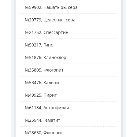
№59902, Нашатырь, сера
№29779, Целестин, сера
№21752, Спессартин
№59217, Гипс
№51876, Клинохлор
№35805, Флогопит
№53476, Кальцит
№49925, Пирит
№61134, Астрофиллит
№25944, Гематит
№28630, Флюорит