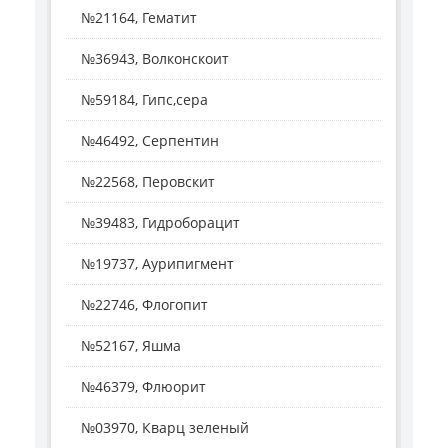
№21164, Гематит
№36943, Волконскоит
№59184, Гипс,сера
№46492, Серпентин
№22568, Перовскит
№39483, Гидроборацит
№19737, Аурипигмент
№22746, Флогопит
№52167, Яшма
№46379, Флюорит
№03970, Кварц зеленый