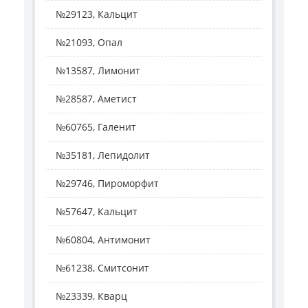
№29123, Кальцит
№21093, Опал
№13587, Лимонит
№28587, Аметист
№60765, Галенит
№35181, Лепидолит
№29746, Пироморфит
№57647, Кальцит
№60804, Антимонит
№61238, Смитсонит
№23339, Кварц