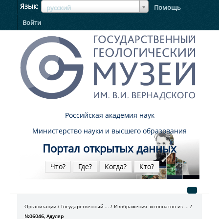
ЯзыкЯзык
Язык
Помощь
русский
Войти
Российская академия наук
Министерство науки и высшего образования
Портал открытых данных
Что?
Где?
Когда?
Кто?
Организации
Государственный ...
Изображения экспонатов из ...
№06046, Адуляр