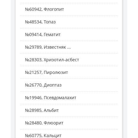
№60942, Флогопит
№48534, Топаз
№09414, Гематит
№29789, Известняк ...
№28303, Хризотил-асбест
№21257, Пиролюзит
№26770, Диоптаз
№19946, Псевдомалахит
№28985, Альбит
№28480, Флюорит
№60775, Кальцит