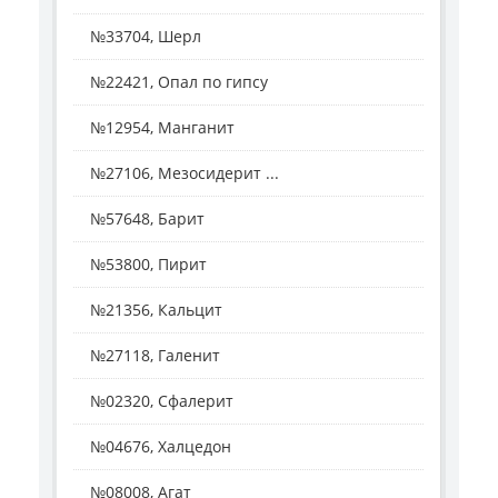
№33704, Шерл
№22421, Опал по гипсу
№12954, Манганит
№27106, Мезосидерит ...
№57648, Барит
№53800, Пирит
№21356, Кальцит
№27118, Галенит
№02320, Сфалерит
№04676, Халцедон
№08008, Агат