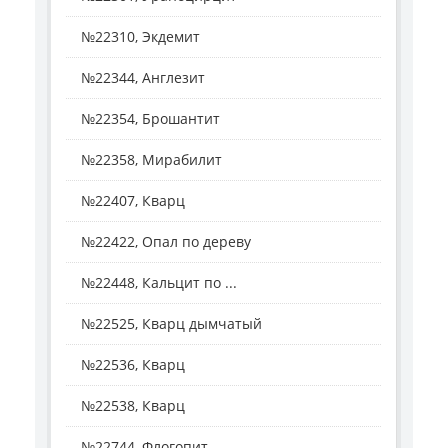
№22310, Экдемит
№22344, Англезит
№22354, Брошантит
№22358, Мирабилит
№22407, Кварц
№22422, Опал по дереву
№22448, Кальцит по ...
№22525, Кварц дымчатый
№22536, Кварц
№22538, Кварц
№22744, Флогопит