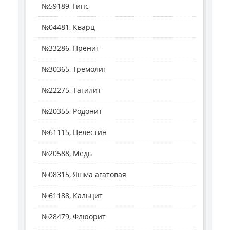
№59189, Гипс
№04481, Кварц
№33286, Пренит
№30365, Тремолит
№22275, Тагилит
№20355, Родонит
№61115, Целестин
№20588, Медь
№08315, Яшма агатовая
№61188, Кальцит
№28479, Флюорит