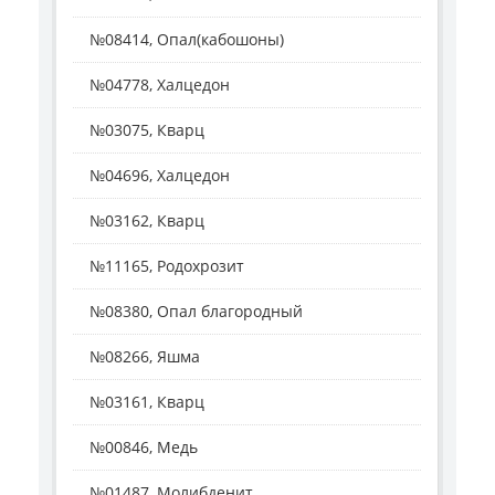
№08414, Опал(кабошоны)
№04778, Халцедон
№03075, Кварц
№04696, Халцедон
№03162, Кварц
№11165, Родохрозит
№08380, Опал благородный
№08266, Яшма
№03161, Кварц
№00846, Медь
№01487, Молибденит