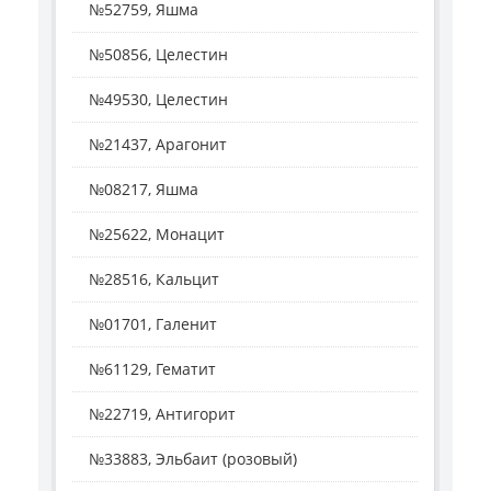
№52759, Яшма
№50856, Целестин
№49530, Целестин
№21437, Арагонит
№08217, Яшма
№25622, Монацит
№28516, Кальцит
№01701, Галенит
№61129, Гематит
№22719, Антигорит
№33883, Эльбаит (розовый)