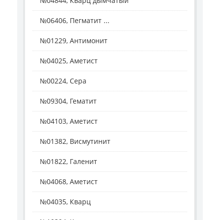
№04844, Кварц дымчатый
№06406, Пегматит ...
№01229, Антимонит
№04025, Аметист
№00224, Сера
№09304, Гематит
№04103, Аметист
№01382, Висмутинит
№01822, Галенит
№04068, Аметист
№04035, Кварц