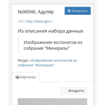
№06046, Адуляр
Загрузить
URL:
http://data.sgm.ru/dataset/17744eed-27fa-4a9a-bc72-4e657fa570af/resource/1cb9574b-7e17-4207-ab0e-8b45874936f6/download/mineral_6046.jpg
Из описания набора данных
Изображения экспонатов из
собрания "Минералы"
Ресурс:
Изображения экспонатов из
собрания "Минералы"
Картинка
Внедрить