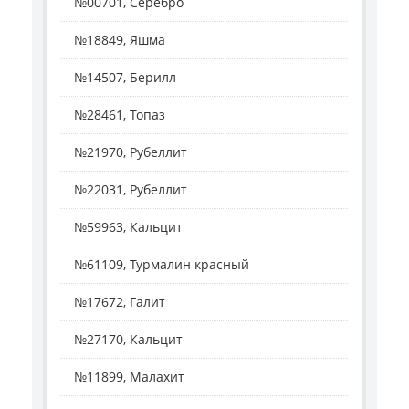
№00701, Серебро
№18849, Яшма
№14507, Берилл
№28461, Топаз
№21970, Рубеллит
№22031, Рубеллит
№59963, Кальцит
№61109, Турмалин красный
№17672, Галит
№27170, Кальцит
№11899, Малахит