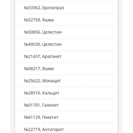
№53362, Хризопраз
№52759, Яшма
№50856, Целестин
№49530, Целестин
№21437, Арагонит
№08217, Яшма
№25622, Монацит
№28516, Кальцит
№01701, Галенит
№61129, Гематит
№22719, Антигорит