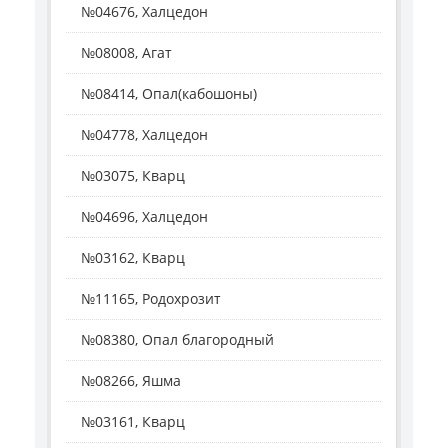
№04676, Халцедон
№08008, Агат
№08414, Опал(кабошоны)
№04778, Халцедон
№03075, Кварц
№04696, Халцедон
№03162, Кварц
№11165, Родохрозит
№08380, Опал благородный
№08266, Яшма
№03161, Кварц