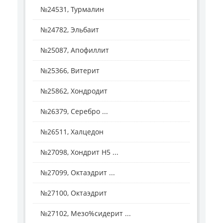
№24531, Турмалин
№24782, Эльбаит
№25087, Апофиллит
№25366, Витерит
№25862, Хондродит
№26379, Серебро ...
№26511, Халцедон
№27098, Хондрит H5 ...
№27099, Октаэдрит ...
№27100, Октаэдрит
№27102, Мезо%сидерит ...