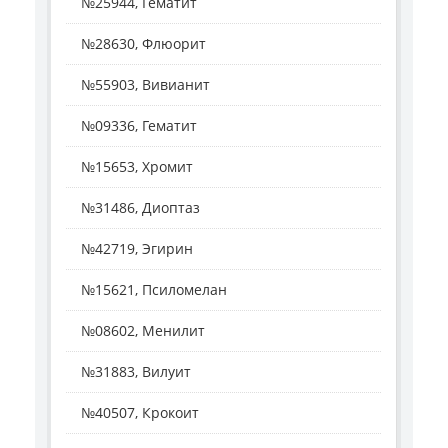
№25944, Гематит
№28630, Флюорит
№55903, Вивианит
№09336, Гематит
№15653, Хромит
№31486, Диоптаз
№42719, Эгирин
№15621, Псиломелан
№08602, Менилит
№31883, Вилуит
№40507, Крокоит