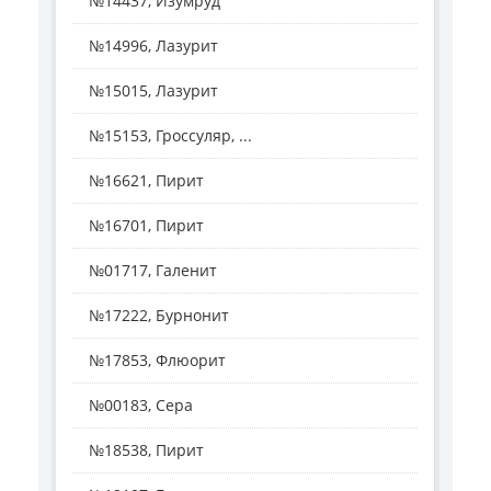
№14437, Изумруд
№14996, Лазурит
№15015, Лазурит
№15153, Гроссуляр, ...
№16621, Пирит
№16701, Пирит
№01717, Галенит
№17222, Бурнонит
№17853, Флюорит
№00183, Сера
№18538, Пирит