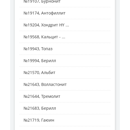
№19107, Бурнонит
№19174, Антофиллит
№19204, Хондрит HY ...
№19568, Кальцит - ...
№19943, Топаз
№19994, Берилл
№21570, Альбит
№21643, Волластонит
№21644, Тремолит
№21683, Берилл
№21719, Гаюин