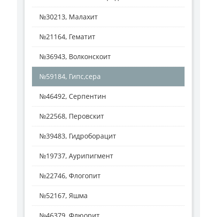
№30213, Малахит
№21164, Гематит
№36943, Волконскоит
№59184, Гипс,сера
№46492, Серпентин
№22568, Перовскит
№39483, Гидроборацит
№19737, Аурипигмент
№22746, Флогопит
№52167, Яшма
№46379, Флюорит