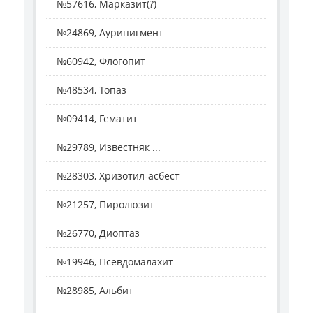
№57616, Марказит(?)
№24869, Аурипигмент
№60942, Флогопит
№48534, Топаз
№09414, Гематит
№29789, Известняк ...
№28303, Хризотил-асбест
№21257, Пиролюзит
№26770, Диоптаз
№19946, Псевдомалахит
№28985, Альбит