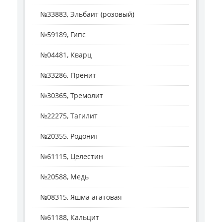
№33883, Эльбаит (розовый)
№59189, Гипс
№04481, Кварц
№33286, Пренит
№30365, Тремолит
№22275, Тагилит
№20355, Родонит
№61115, Целестин
№20588, Медь
№08315, Яшма агатовая
№61188, Кальцит