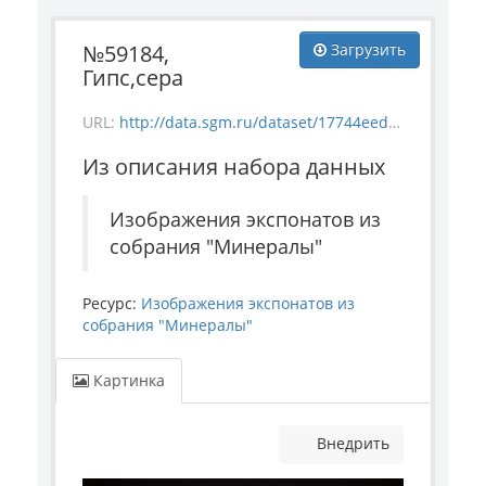
№59184,
Загрузить
Гипс,сера
URL:
http://data.sgm.ru/dataset/17744eed-27fa-4a9a-bc72-4e657fa570af/resource/842266b5-af62-49c2-afee-d074a7f87fda/download/mineral_59184.jpg
Из описания набора данных
Изображения экспонатов из
собрания "Минералы"
Ресурс:
Изображения экспонатов из
собрания "Минералы"
Картинка
Внедрить