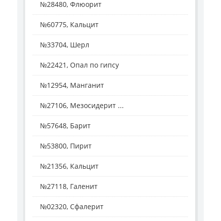
№28480, Флюорит
№60775, Кальцит
№33704, Шерл
№22421, Опал по гипсу
№12954, Манганит
№27106, Мезосидерит ...
№57648, Барит
№53800, Пирит
№21356, Кальцит
№27118, Галенит
№02320, Сфалерит