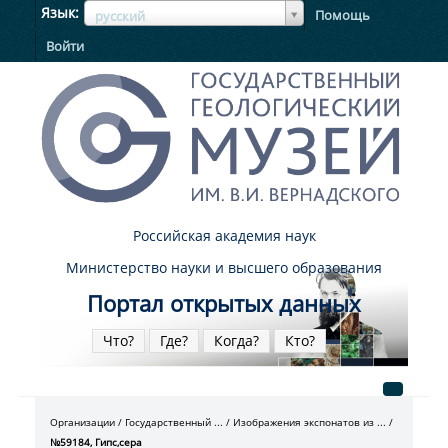
ЯзыкЯзык
Язык
Помощь
русский
Войти
Российская академия наук
Министерство науки и высшего образования
Портал открытых данных
Что?
Где?
Когда?
Кто?
Организации
Государственный ...
Изображения экспонатов из ...
№59184, Гипс,сера