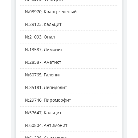
№03970, Кварц зеленый
№29123, Кальцит
№21093, Опал
№13587, Лимонит
№28587, Аметист
№60765, Галенит
№35181, Лепидолит
№29746, Пироморфит
№57647, Кальцит
№60804, Антимонит
№61238, Смитсонит