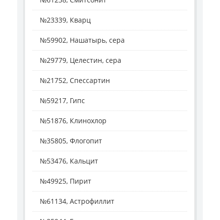
№23339, Кварц
№59902, Нашатырь, сера
№29779, Целестин, сера
№21752, Спессартин
№59217, Гипс
№51876, Клинохлор
№35805, Флогопит
№53476, Кальцит
№49925, Пирит
№61134, Астрофиллит